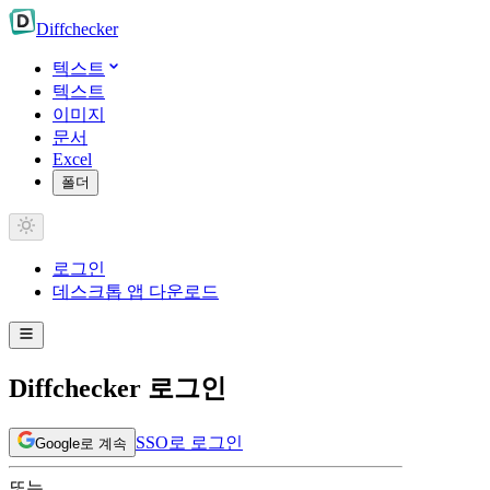
Diff
checker
텍스트
텍스트
이미지
문서
Excel
폴더
로그인
데스크톱 앱 다운로드
Diffchecker 로그인
SSO로 로그인
Google로 계속
또는