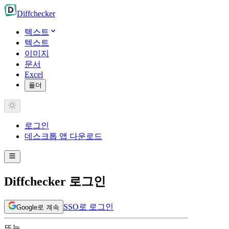
Diff
checker
텍스트
텍스트
이미지
문서
Excel
폴더
로그인
데스크톱 앱 다운로드
Diffchecker 로그인
SSO로 로그인
Google로 계속
또는