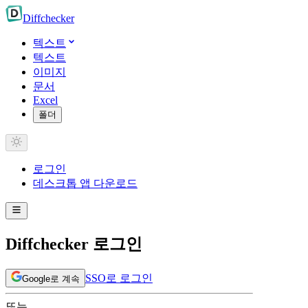
Diff
checker
텍스트
텍스트
이미지
문서
Excel
폴더
로그인
데스크톱 앱 다운로드
Diffchecker 로그인
SSO로 로그인
Google로 계속
또는