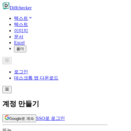
Diff
checker
텍스트
텍스트
이미지
문서
Excel
폴더
로그인
데스크톱 앱 다운로드
계정 만들기
SSO로 로그인
Google로 계속
또는