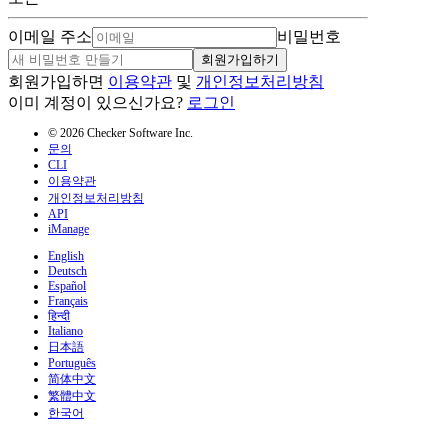
이메일 주소
비밀번호
회원가입하기
회원가입하면
이용약관
및
개인정보처리방침
이미 계정이 있으신가요?
로그인
© 2026 Checker Software Inc.
문의
CLI
이용약관
개인정보처리방침
API
iManage
English
Deutsch
Español
Français
हिन्दी
Italiano
日本語
Português
简体中文
繁體中文
한국어