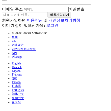
이메일 주소
비밀번호
회원가입하기
회원가입하면
이용약관
및
개인정보처리방침
이미 계정이 있으신가요?
로그인
© 2026 Checker Software Inc.
문의
CLI
이용약관
개인정보처리방침
API
iManage
English
Deutsch
Español
Français
हिन्दी
Italiano
日本語
Português
简体中文
繁體中文
한국어