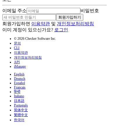
이메일 주소
비밀번호
회원가입하기
회원가입하면
이용약관
및
개인정보처리방침
이미 계정이 있으신가요?
로그인
© 2026 Checker Software Inc.
문의
CLI
이용약관
개인정보처리방침
API
iManage
English
Deutsch
Español
Français
हिन्दी
Italiano
日本語
Português
简体中文
繁體中文
한국어