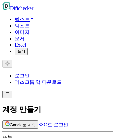
Diff
checker
텍스트
텍스트
이미지
문서
Excel
폴더
로그인
데스크톱 앱 다운로드
계정 만들기
SSO로 로그인
Google로 계속
또는