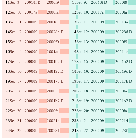
Termos
Set	9:	20018f D	
2000f9 
Set	9:	20018f D	
2000f9 
Política de Privacidade
API
Set	10:	20017a 
2000fa 
Set	10:	20017a 
2000fa 
iManage
Set	11:	200009 
20018a 
Set	11:	200009 
20018a 
English
Deutsch
Set	12:	200009 
20028d D	
Set	12:	200009 
20028d D	
Español
Français
Set	13:	200009 
2000f9 
Set	13:	200009 
2000f9 
हिन्दी
Italiano
Set	14:	200009 
2001ac 
Set	14:	200009 
2001ac 
日本語
Português
Set	15:	200009 
2001b2 D	
Set	15:	200009 
2001b2 D	
简体中文
繁體中文
Set	16:	200009 
3d819c D	
Set	16:	200009 
3d819c D	
한국어
Set	17:	200009 
20017b D	
Set	17:	200009 
20017b D	
Set	18:	200009 
2000fa 
Set	18:	200009 
2000fa 
Set	19:	200009 
2001b2 D	
Set	19:	200009 
2001b2 D	
Set	20:	200009 
2000fa 
Set	20:	200009 
2000fa 
Set	21:	200009 
200214 
Set	21:	200009 
200214 
Set	22:	200009 
20023f 
Set	22:	200009 
20023f 