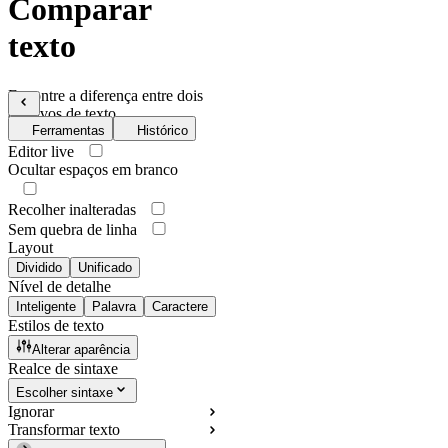
Comparar
texto
Encontre a diferença entre dois
arquivos de texto
Ferramentas
Histórico
Editor live
Ocultar espaços em branco
Recolher inalteradas
Sem quebra de linha
Layout
Dividido
Unificado
Nível de detalhe
Inteligente
Palavra
Caractere
Estilos de texto
Alterar aparência
Realce de sintaxe
Escolher sintaxe
Ignorar
Transformar texto