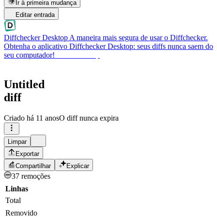
Ir à primeira mudança
Editar entrada
Diffchecker Desktop
A maneira mais segura de usar o Diffchecker.
Obtenha o aplicativo Diffchecker Desktop: seus diffs nunca saem do
seu computador!
Obter Desktop
Untitled
diff
Criado
há 11 anos
O diff nunca expira
Limpar
Exportar
Compartilhar
Explicar
37 remoções
Linhas
Total
Removido