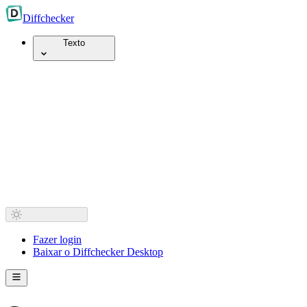
Diff
checker
Texto
Fazer login
Baixar o Diffchecker Desktop