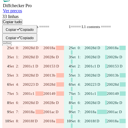
Diff
checker
Pro
Ver preços
33
linhas
Copiar tudo
Copiar
Copiado
Copiar
Copiado
Set	0:	20028d D	
20018a 
Set	0:	20028d D	
20018a 
Diferenças salvas
Set	1:	20028d D	
20028e D	
Set	1:	20028d D	
20028e D	
Texto original
Abrir arquivo
Set	2:	2001c1 D	
200153 D	
Set	2:	2001c1 D	
200153 D	
Set	3:	20028d D	
20013b 
Set	3:	20028d D	
20013b 
Texto alterado
Set	4:	200223 D	
20028d 
Set	4:	200223 D	
20028d 
Abrir arquivo
Set	5:	2001c1 
200149 
Set	5:	2001c1 
200149 
Encontrar Diferença
Set	6:	20028d D	
20028e D	
Set	6:	20028d D	
20028e D	
Set	7:	20018a 
2001ac D	
Set	7:	20018a 
2001ac D	
© 2026 Checker Software Inc.
Contato
Set	8:	20018f D	
20018a 
Set	8:	20018f D	
20018a 
CLI