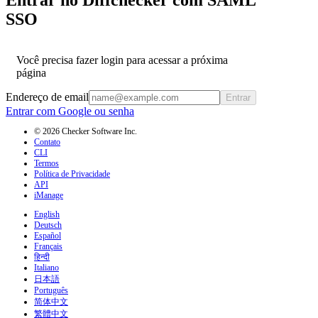
SSO
Você precisa fazer login para acessar a próxima
página
Endereço de email
Entrar
Entrar com Google ou senha
© 2026 Checker Software Inc.
Contato
CLI
Termos
Política de Privacidade
API
iManage
English
Deutsch
Español
Français
हिन्दी
Italiano
日本語
Português
简体中文
繁體中文