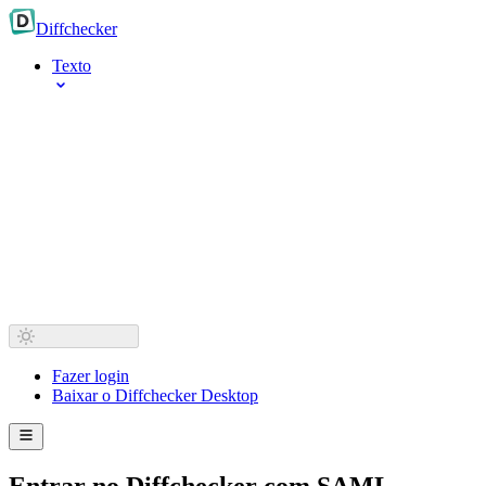
Diff
checker
Texto
Fazer login
Baixar o Diffchecker Desktop
Entrar no Diffchecker com SAML