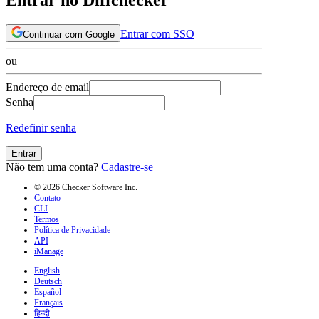
Entrar com SSO
Continuar com Google
ou
Endereço de email
Senha
Redefinir senha
Entrar
Não tem uma conta?
Cadastre-se
© 2026 Checker Software Inc.
Contato
CLI
Termos
Política de Privacidade
API
iManage
English
Deutsch
Español
Français
हिन्दी