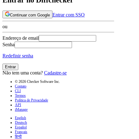
Entrar com SSO
Continuar com Google
ou
Endereço de email
Senha
Redefinir senha
Entrar
Não tem uma conta?
Cadastre-se
© 2026 Checker Software Inc.
Contato
CLI
Termos
Política de Privacidade
API
iManage
English
Deutsch
Español
Français
हिन्दी