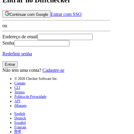
Entrar com SSO
Continuar com Google
ou
Endereço de email
Senha
Redefinir senha
Entrar
Não tem uma conta?
Cadastre-se
© 2026 Checker Software Inc.
Contato
CLI
Termos
Política de Privacidade
API
iManage
English
Deutsch
Español
Français
हिन्दी