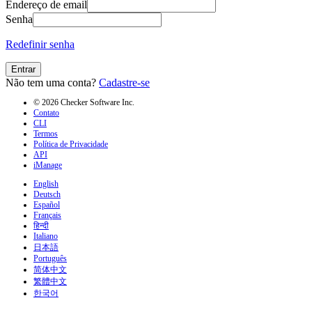
Endereço de email
Senha
Redefinir senha
Entrar
Não tem uma conta?
Cadastre-se
© 2026 Checker Software Inc.
Contato
CLI
Termos
Política de Privacidade
API
iManage
English
Deutsch
Español
Français
हिन्दी
Italiano
日本語
Português
简体中文
繁體中文
한국어