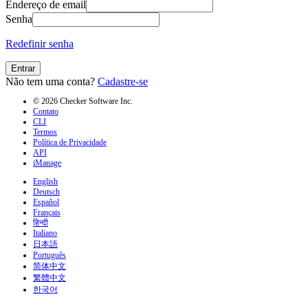
Endereço de email
Senha
Redefinir senha
Entrar
Não tem uma conta?
Cadastre-se
© 2026 Checker Software Inc.
Contato
CLI
Termos
Política de Privacidade
API
iManage
English
Deutsch
Español
Français
हिन्दी
Italiano
日本語
Português
简体中文
繁體中文
한국어