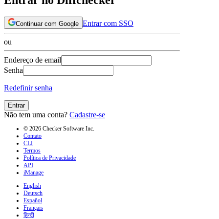
Entrar com SSO
Continuar com Google
ou
Endereço de email
Senha
Redefinir senha
Entrar
Não tem uma conta?
Cadastre-se
© 2026 Checker Software Inc.
Contato
CLI
Termos
Política de Privacidade
API
iManage
English
Deutsch
Español
Français
हिन्दी