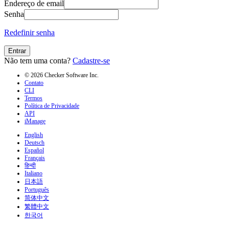
Endereço de email
Senha
Redefinir senha
Entrar
Não tem uma conta?
Cadastre-se
© 2026 Checker Software Inc.
Contato
CLI
Termos
Política de Privacidade
API
iManage
English
Deutsch
Español
Français
हिन्दी
Italiano
日本語
Português
简体中文
繁體中文
한국어