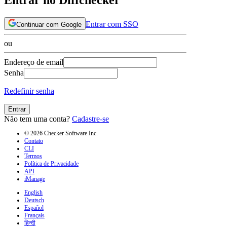
Entrar com SSO
Continuar com Google
ou
Endereço de email
Senha
Redefinir senha
Entrar
Não tem uma conta?
Cadastre-se
© 2026 Checker Software Inc.
Contato
CLI
Termos
Política de Privacidade
API
iManage
English
Deutsch
Español
Français
हिन्दी