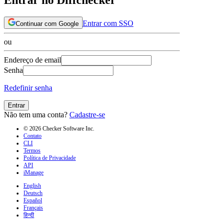
Entrar com SSO
Continuar com Google
ou
Endereço de email
Senha
Redefinir senha
Entrar
Não tem uma conta?
Cadastre-se
© 2026 Checker Software Inc.
Contato
CLI
Termos
Política de Privacidade
API
iManage
English
Deutsch
Español
Français
हिन्दी