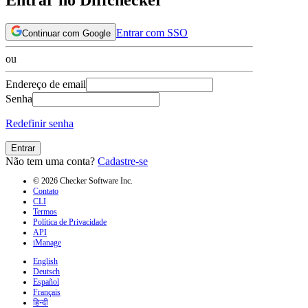
Entrar com SSO
Continuar com Google
ou
Endereço de email
Senha
Redefinir senha
Entrar
Não tem uma conta?
Cadastre-se
© 2026 Checker Software Inc.
Contato
CLI
Termos
Política de Privacidade
API
iManage
English
Deutsch
Español
Français
हिन्दी