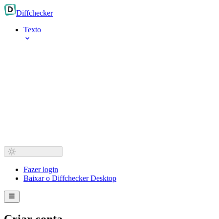
Diff
checker
Texto
Fazer login
Baixar o Diffchecker Desktop
Criar conta