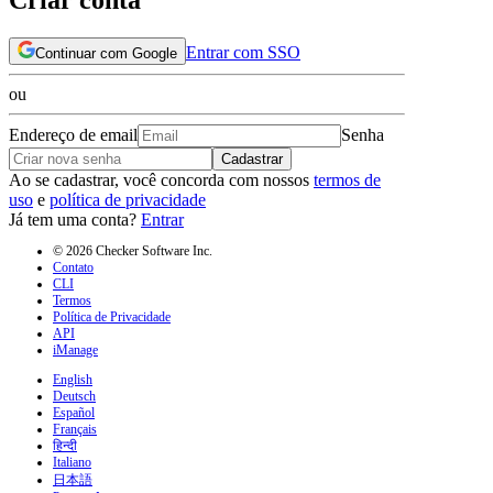
Entrar com SSO
Continuar com Google
ou
Endereço de email
Senha
Cadastrar
Ao se cadastrar, você concorda com nossos
termos de
uso
e
política de privacidade
Já tem uma conta?
Entrar
© 2026 Checker Software Inc.
Contato
CLI
Termos
Política de Privacidade
API
iManage
English
Deutsch
Español
Français
हिन्दी
Italiano
日本語