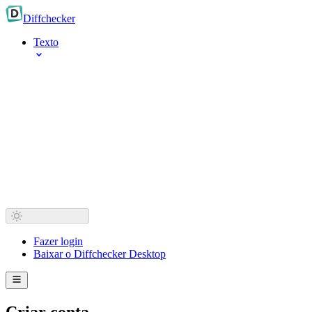
Diff
checker
Texto
Fazer login
Baixar o Diffchecker Desktop
Criar conta