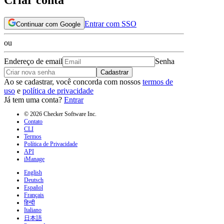
Entrar com SSO
Continuar com Google
ou
Endereço de email
Senha
Cadastrar
Ao se cadastrar, você concorda com nossos
termos de
uso
e
política de privacidade
Já tem uma conta?
Entrar
© 2026 Checker Software Inc.
Contato
CLI
Termos
Política de Privacidade
API
iManage
English
Deutsch
Español
Français
हिन्दी
Italiano
日本語