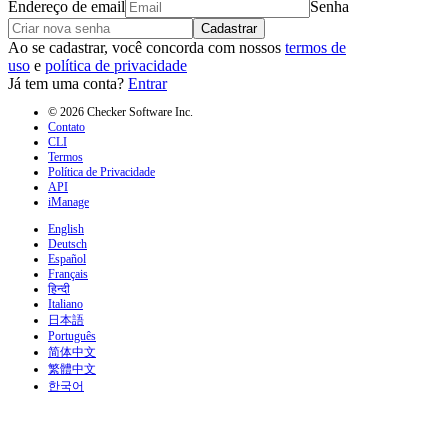
Endereço de email
Senha
Cadastrar
Ao se cadastrar, você concorda com nossos
termos de
uso
e
política de privacidade
Já tem uma conta?
Entrar
© 2026 Checker Software Inc.
Contato
CLI
Termos
Política de Privacidade
API
iManage
English
Deutsch
Español
Français
हिन्दी
Italiano
日本語
Português
简体中文
繁體中文
한국어