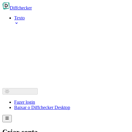
Diff
checker
Texto
Fazer login
Baixar o Diffchecker Desktop
Criar conta