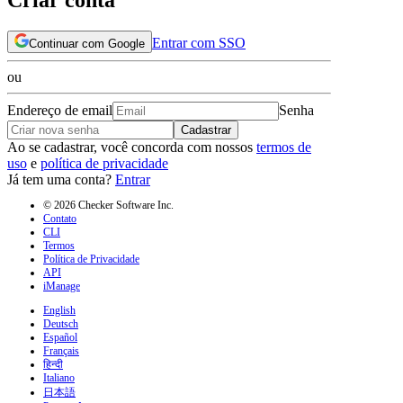
Entrar com SSO
Continuar com Google
ou
Endereço de email
Senha
Cadastrar
Ao se cadastrar, você concorda com nossos
termos de
uso
e
política de privacidade
Já tem uma conta?
Entrar
© 2026 Checker Software Inc.
Contato
CLI
Termos
Política de Privacidade
API
iManage
English
Deutsch
Español
Français
हिन्दी
Italiano
日本語