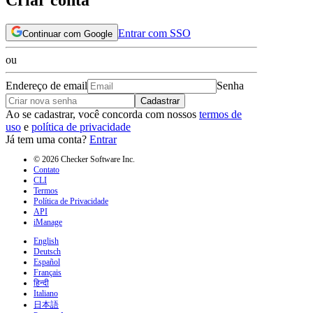
Entrar com SSO
Continuar com Google
ou
Endereço de email
Senha
Cadastrar
Ao se cadastrar, você concorda com nossos
termos de
uso
e
política de privacidade
Já tem uma conta?
Entrar
© 2026 Checker Software Inc.
Contato
CLI
Termos
Política de Privacidade
API
iManage
English
Deutsch
Español
Français
हिन्दी
Italiano
日本語