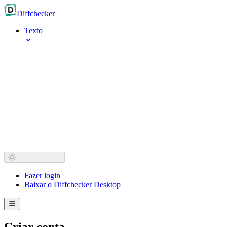
Diff
checker
Texto
Fazer login
Baixar o Diffchecker Desktop
Criar conta