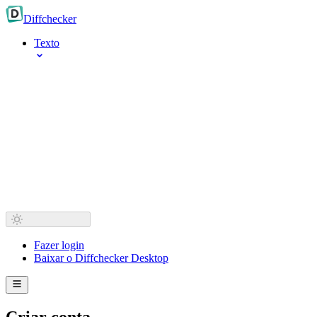
Diff
checker
Texto
Fazer login
Baixar o Diffchecker Desktop
Criar conta