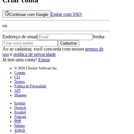
Entrar com SSO
Continuar com Google
ou
Endereço de email
Senha
Cadastrar
Ao se cadastrar, você concorda com nossos
termos de
uso
e
política de privacidade
Já tem uma conta?
Entrar
© 2026 Checker Software Inc.
Contato
CLI
Termos
Política de Privacidade
API
iManage
English
Deutsch
Español
Français
हिन्दी
Italiano
日本語