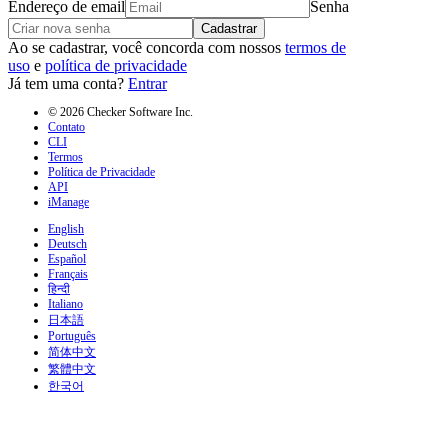
Endereço de email
Senha
Cadastrar
Ao se cadastrar, você concorda com nossos
termos de
uso
e
política de privacidade
Já tem uma conta?
Entrar
© 2026 Checker Software Inc.
Contato
CLI
Termos
Política de Privacidade
API
iManage
English
Deutsch
Español
Français
हिन्दी
Italiano
日本語
Português
简体中文
繁體中文
한국어