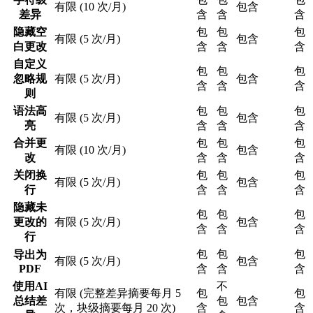
有限 (10 次/月)
包含
差异
含
含
含
隐藏空
包
包
包
有限 (5 次/月)
包含
白更改
含
含
含
自定义
包
包
包
忽略规
有限 (5 次/月)
包含
含
含
含
则
语法高
包
包
包
有限 (5 次/月)
包含
亮
含
含
含
合并更
包
包
包
有限 (10 次/月)
包含
改
含
含
含
关闭换
包
包
包
有限 (5 次/月)
包含
行
含
含
含
隐藏未
包
包
包
更改的
有限 (5 次/月)
包含
含
含
含
行
包
包
包
导出为
有限 (5 次/月)
包含
PDF
含
含
含
使用AI
不
有限 (完整差异摘要每月 5
包
包
总结差
包
包含
次，块级摘要每月 20 次)
含
含