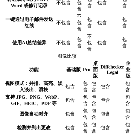
不包含
包
包含
Word 或修订记录
含
含
含
不
一键通过电子邮件发送
包
包
不包含
包
包含
红线
含
含
含
不
包
包
使用AI总结差异
不包含
包
包含
含
含
含
图像比较
桌
企
Diffchecker
功能
基础版
Pro
面
业
Legal
版
版
视图模式：并排、高亮、淡
包
包
包
包含
包含
入淡出、滑块
含
含
含
支持 JPG、PNG、WebP、
包
包
包
包含
包含
GIF、HEIC、PDF 等
含
含
含
包
包
包
图像自动对齐
包含
包含
含
含
含
包
包
包
检测并列出更改
包含
包含
含
含
含