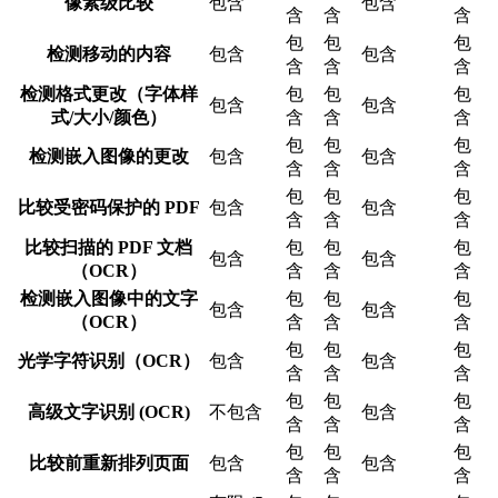
像素级比较
包含
包含
含
含
含
包
包
包
检测移动的内容
包含
包含
含
含
含
检测格式更改（字体样
包
包
包
包含
包含
式/大小/颜色）
含
含
含
包
包
包
检测嵌入图像的更改
包含
包含
含
含
含
包
包
包
比较受密码保护的 PDF
包含
包含
含
含
含
比较扫描的 PDF 文档
包
包
包
包含
包含
（OCR）
含
含
含
检测嵌入图像中的文字
包
包
包
包含
包含
（OCR）
含
含
含
包
包
包
光学字符识别（OCR）
包含
包含
含
含
含
包
包
包
高级文字识别 (OCR)
不包含
包含
含
含
含
包
包
包
比较前重新排列页面
包含
包含
含
含
含