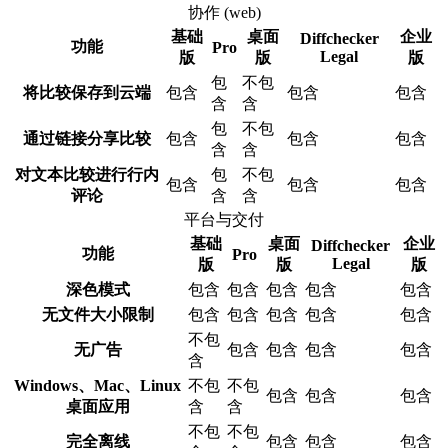
协作 (web)
基础
桌面
企业
Diffchecker
功能
Pro
Legal
版
版
版
包
不包
将比较保存到云端
包含
包含
包含
含
含
包
不包
通过链接分享比较
包含
包含
包含
含
含
对文本比较进行行内
包
不包
包含
包含
包含
评论
含
含
平台与交付
基础
桌面
企业
Diffchecker
功能
Pro
Legal
版
版
版
深色模式
包含
包含
包含
包含
包含
无文件大小限制
包含
包含
包含
包含
包含
不包
无广告
包含
包含
包含
包含
含
Windows、Mac、Linux
不包
不包
包含
包含
包含
桌面应用
含
含
不包
不包
完全离线
包含
包含
包含