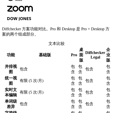
Diffchecker 方案功能对比。Pro 和 Desktop 是 Pro + Desktop 方
案的两个组成部分。
文本比较
桌
企
Diffchecker
功能
基础版
Pro
面
业
Legal
版
版
并排视
包
包
包
包含
包含
图
含
含
含
统一视
包
包
包
有限 (5 次/月)
包含
图
含
含
含
实时文
包
包
包
有限 (5 次/月)
包含
本编辑
含
含
含
单词级
包
包
包
包含
包含
差异
含
含
含
字符级
包
包
包