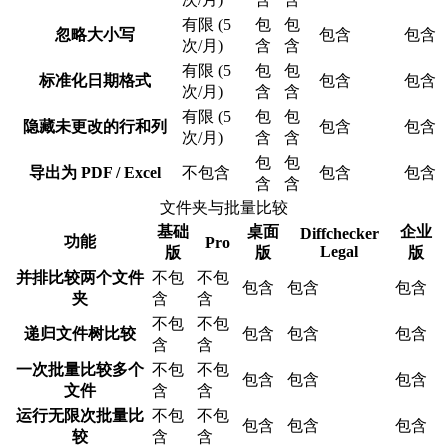
有限 (5
包
包
忽略大小写
包含
包含
次/月)
含
含
有限 (5
包
包
标准化日期格式
包含
包含
次/月)
含
含
有限 (5
包
包
隐藏未更改的行和列
包含
包含
次/月)
含
含
包
包
导出为 PDF / Excel
不包含
包含
包含
含
含
文件夹与批量比较
基础
桌面
企业
Diffchecker
功能
Pro
Legal
版
版
版
并排比较两个文件
不包
不包
包含
包含
包含
夹
含
含
不包
不包
递归文件树比较
包含
包含
包含
含
含
一次批量比较多个
不包
不包
包含
包含
包含
文件
含
含
运行无限次批量比
不包
不包
包含
包含
包含
较
含
含