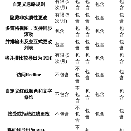
有限 (5
包
包
包
自定义忽略规则
包含
次/月)
含
含
含
有限 (5
包
包
包
隐藏非实质性更改
包含
次/月)
含
含
含
多窗格视图，支持同步
包
包
包
包含
包含
滚动
含
含
含
并排输出及交互式更改
包
包
包
包含
包含
列表
含
含
含
有限 (5
包
包
包
将并排比较导出为 PDF
包含
次/月)
含
含
含
不
包
包
访问Redline
不包含
包
包含
含
含
含
不
自定义红线颜色和文字
包
包
不包含
包
包含
修饰
含
含
含
不
包
包
接受或拒绝红线更改
不包含
包
包含
含
含
含
不
将红线导出为 PDF、
包
包