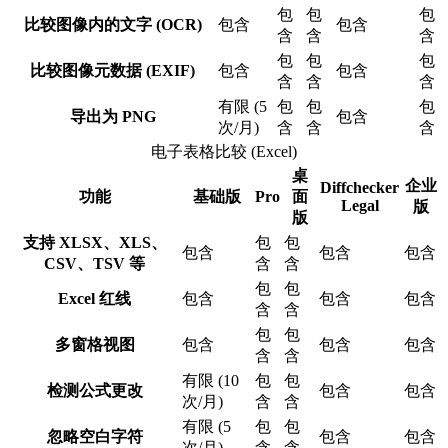
包
包
包
比较图像内的文字 (OCR)
包含
包含
含
含
含
包
包
包
比较图像元数据 (EXIF)
包含
包含
含
含
含
有限 (5
包
包
包
导出为 PNG
包含
次/月)
含
含
含
电子表格比较 (Excel)
桌
企业
Diffchecker
功能
基础版
Pro
面
Legal
版
版
支持 XLSX、XLS、
包
包
包含
包含
包含
CSV、TSV 等
含
含
包
包
Excel 红线
包含
包含
包含
含
含
包
包
多窗格视图
包含
包含
包含
含
含
有限 (10
包
包
检测公式更改
包含
包含
次/月)
含
含
有限 (5
包
包
忽略空白字符
包含
包含
次/月)
含
含