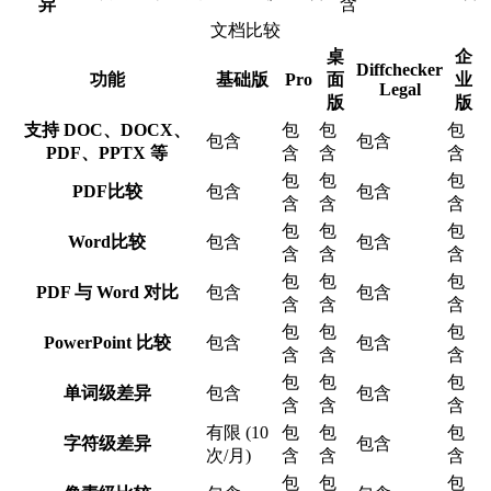
异
含
文档比较
桌
企
Diffchecker
功能
基础版
Pro
面
业
Legal
版
版
支持 DOC、DOCX、
包
包
包
包含
包含
PDF、PPTX 等
含
含
含
包
包
包
PDF比较
包含
包含
含
含
含
包
包
包
Word比较
包含
包含
含
含
含
包
包
包
PDF 与 Word 对比
包含
包含
含
含
含
包
包
包
PowerPoint 比较
包含
包含
含
含
含
包
包
包
单词级差异
包含
包含
含
含
含
有限 (10
包
包
包
字符级差异
包含
次/月)
含
含
含
包
包
包