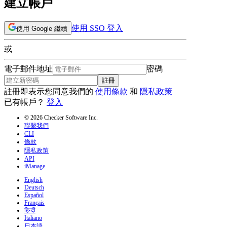
建立帳戶
使用 SSO 登入
使用 Google 繼續
或
電子郵件地址
密碼
註冊
註冊即表示您同意我們的
使用條款
和
隱私政策
已有帳戶？
登入
© 2026 Checker Software Inc.
聯繫我們
CLI
條款
隱私政策
API
iManage
English
Deutsch
Español
Français
हिन्दी
Italiano
日本語