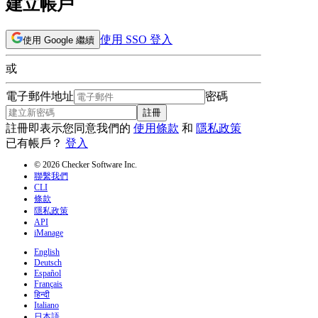
建立帳戶
使用 SSO 登入
使用 Google 繼續
或
電子郵件地址
密碼
註冊
註冊即表示您同意我們的
使用條款
和
隱私政策
已有帳戶？
登入
© 2026 Checker Software Inc.
聯繫我們
CLI
條款
隱私政策
API
iManage
English
Deutsch
Español
Français
हिन्दी
Italiano
日本語