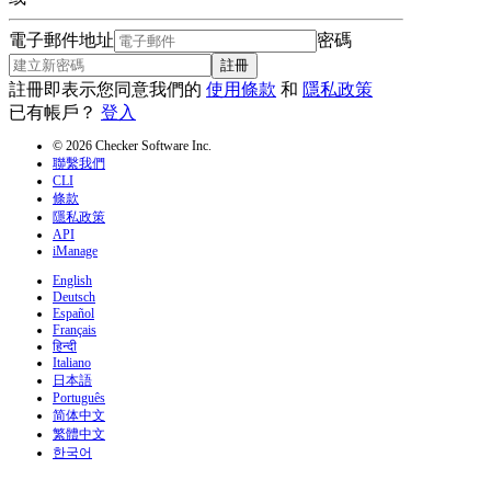
電子郵件地址
密碼
註冊
註冊即表示您同意我們的
使用條款
和
隱私政策
已有帳戶？
登入
© 2026 Checker Software Inc.
聯繫我們
CLI
條款
隱私政策
API
iManage
English
Deutsch
Español
Français
हिन्दी
Italiano
日本語
Português
简体中文
繁體中文
한국어