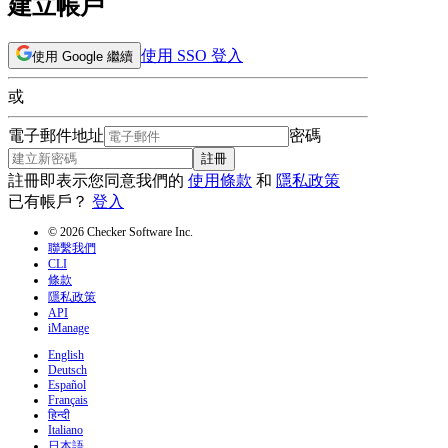
建立帳戶
使用 SSO 登入
使用 Google 繼續
或
電子郵件地址
密碼
註冊
註冊即表示您同意我們的
使用條款
和
隱私政策
已有帳戶？
登入
© 2026 Checker Software Inc.
聯繫我們
CLI
條款
隱私政策
API
iManage
English
Deutsch
Español
Français
हिन्दी
Italiano
日本語