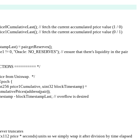
ir.price0CumulativeLast(); // fetch the current accumulated price value (1 / 0)
ir.price1CumulativeLast(); // fetch the current accumulated price value (0 / 1)
TimestampLast) = pair.getReserves();
reserve1 != 0, "Oracle: NO_RESERVES"); // ensure that there's liquidity in the pair
NCTIONS ========== */
ice from Uniswap.  */
kEpoch {
ulativePrices(address(pair));
ckTimestamp - blockTimestampLast; // overflow is desired
g never truncates
 (uq112x112 price * seconds) units so we simply wrap it after division by time elapsed