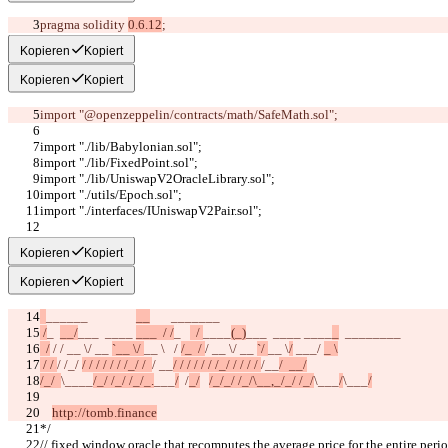
pragma solidity 
0.6.12
;
Kopieren
Kopiert
Kopieren
Kopiert
import "@openzeppelin/contracts/
math/SafeMath.sol";
import "./lib/Babylonian.sol";
import "./lib/FixedPoint.sol";
import "./lib/UniswapV2OracleLibrary.sol";
import "./utils/Epoch.sol";
import "./interfaces/IUniswapV2Pair.sol";
/*
Kopieren
Kopiert
Kopieren
Kopiert
______                
__
_______
 /
_  
__/
___  ____ 
___  / /
_   
  / 
____
(_)
___  ____
 ____
_
  ____
____
  /
 / 
/ __ \
/ __ 
`__ \/ 
__ 
\   / 
/_  / 
/ __ \
/ __ 
`/ 
__ \
/
 ___/ 
_ \
 / / 
/ /_/ 
/ / / / / / /_/ /  
/ __
/ / / / / / /_/ / / / / 
/__
/  __/
/_/  
\____
/_/ /_/ /_/_.
___
/
  /
_/
/_/_/ /_/\__,_/_/ /_/
\___
/
\___
/
http://tomb.finance
*/
// fixed window oracle that recomputes the average price for the entire peri