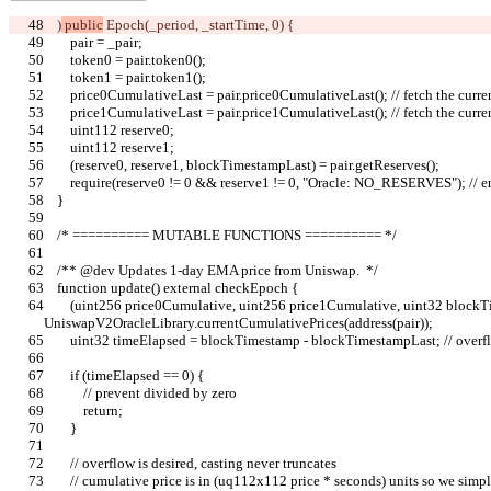
    )
 public
 Epoch(_period, _startTime, 0) {
        pair = _pair;
        token0 = pair.token0();
        token1 = pair.token1();
        price0CumulativeLast = pair.price0CumulativeLast(); // fetch the cur
        price1CumulativeLast = pair.price1CumulativeLast(); // fetch the cur
        uint112 reserve0;
        uint112 reserve1;
        (reserve0, reserve1, blockTimestampLast) = pair.getReserves();
        require(reserve0 != 0 && reserve1 != 0, "Oracle: NO_RESERVES"); // e
    }
    /* ========== MUTABLE FUNCTIONS ========== */
    /** @dev Updates 1-day EMA price from Uniswap.  */
    function update() external checkEpoch {
        (uint256 price0Cumulative, uint256 price1Cumulative, uint32 blockTimestamp) = 
UniswapV2OracleLibrary.currentCumulativePrices(address(pair));
        uint32 timeElapsed = blockTimestamp - blockTimestampLast; // overf
        if (timeElapsed == 0) {
            // prevent divided by zero
            return;
        }
        // overflow is desired, casting never truncates
        // cumulative price is in (uq112x112 price * seconds) units so we si