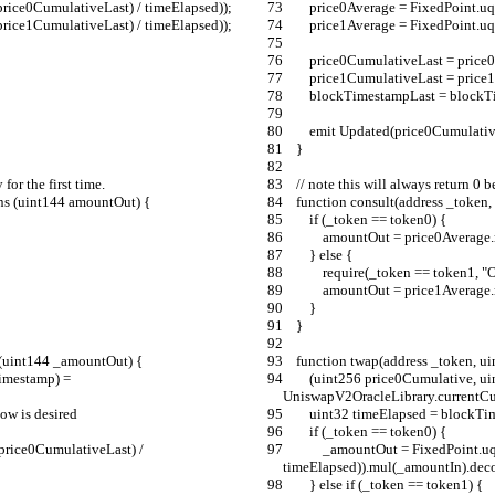
- price0CumulativeLast) / timeElapsed));
        price0Average = FixedPo
- price1CumulativeLast) / timeElapsed));
        price1Average = FixedPo
        price0CumulativeLast = pri
        price1CumulativeLast = pri
        blockTimestampLast = bloc
        emit Updated(price0Cumula
    }
 for the first time.
    // note this will always return 
urns (uint144 amountOut) {
    function consult(address _tok
        if (_token == token0) {
            amountOut = price0A
        } else {
            require(_token == to
            amountOut = price1A
        }
    }
s (uint144 _amountOut) {
    function twap(address _token,
        (uint256 price0Cumulative, uint256 price1Cumulative, uint32 blockTimestamp) = 
UniswapV2OracleLibrary.currentCum
low is desired
        uint32 timeElapsed = blo
        if (_token == token0) {
            _amountOut = FixedPoint.uq112x112(uint224((price0Cumulative - price0CumulativeLast) / 
timeElapsed)).mul(_amountIn).dec
        } else if (_token == token1) {