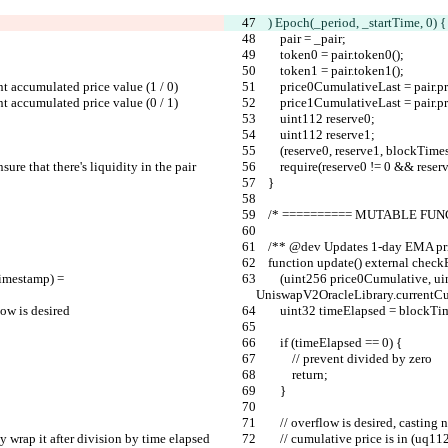
    )
 Epoch(_period, _startTime, 0) {
        pair = _pair;
        token0 = pair.token0();
        token1 = pair.token1();
rent accumulated price value (1 / 0)
        price0CumulativeLast = pa
rent accumulated price value (0 / 1)
        price1CumulativeLast = pa
        uint112 reserve0;
        uint112 reserve1;
        (reserve0, reserve1, block
nsure that there's liquidity in the pair
        require(reserve0 != 0 && 
    }
    /* ========== MUTABLE FU
    /** @dev Updates 1-day EMA pr
    function update() external chec
        (uint256 price0Cumulative, uint256 price1Cumulative, uint32 blockTimestamp) = 
UniswapV2OracleLibrary.currentCum
low is desired
        uint32 timeElapsed = blo
        if (timeElapsed == 0) {
            // prevent divided by zero
            return;
        }
        // overflow is desired, castin
mply wrap it after division by time elapsed
        // cumulative price is in