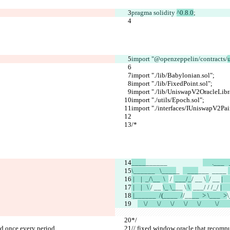
pragma solidity 
^0.8.0
;
import "@openzeppelin/contracts/
u
import "./lib/Babylonian.sol";
import "./lib/FixedPoint.sol";
import "./lib/UniswapV2OracleLibra
import "./utils/Epoch.sol";
import "./interfaces/IUniswapV2Pair
/*
____
______                
      .___ 
\______   \____
_  
   ___
___  ____ 
 |    |  _/\__  \  
 / 
 ___/_
/ __ \
/ __ 
|   
 |    |   \ 
/ __ 
\_ \_
__ \
 \ 
 ___/ 
/ /_/ 
|     
 |______  /(____  /
/__
__  > \___  >
    \/      \/      \/      \/      \/         \/      
*/
od once every period
// fixed window oracle that recompu