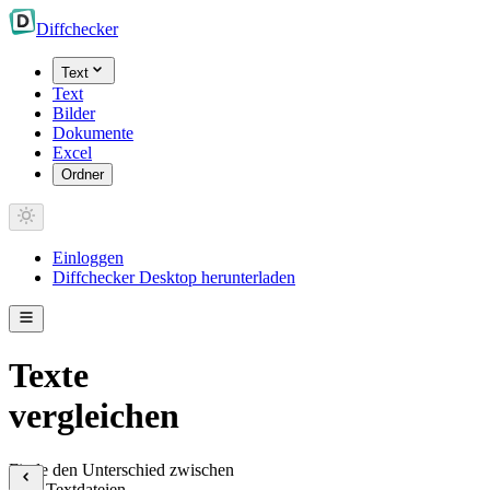
Diff
checker
Text
Text
Bilder
Dokumente
Excel
Ordner
Einloggen
Diffchecker Desktop herunterladen
Texte
vergleichen
Finde den Unterschied zwischen
zwei Textdateien