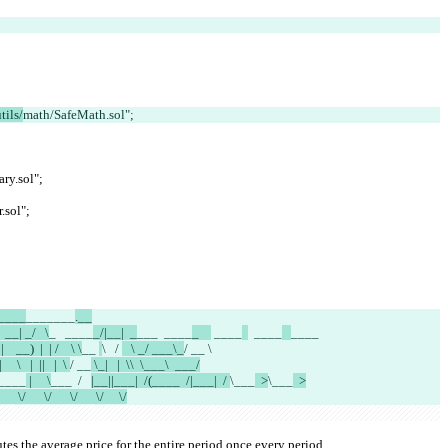
tils/
math/SafeMath.sol";
ry.sol";
.sol";
  ____
_______
.__
   __| _/   \
_   
____
_/|__|  _
___  ____
_    
 ____
  ____
____
  |    __)  |  | /    \ \
__ 
\   / 
   \ _/ ___\_
/ __ \
|     \   |  ||   |  \ 
/ __
 \_|   |  \\  \___\  ___/
\____
 |     \
___
  /
|__||___|  /(____  /|___|  / 
\___
  >
\___
  >
       \/      \/      \/      \/     \/
tes the average price for the entire period once every period