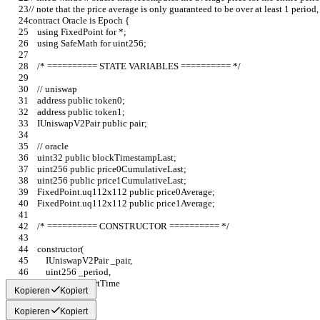
// note that the price average is only guaranteed to be over at least 1 perio
contract Oracle is Epoch {
    using FixedPoint for *;
    using SafeMath for uint256;
    /* ========== STATE VARIABLES ========== */
    // uniswap
    address public token0;
    address public token1;
    IUniswapV2Pair public pair;
    // oracle
    uint32 public blockTimestampLast;
    uint256 public price0CumulativeLast;
    uint256 public price1CumulativeLast;
    FixedPoint.uq112x112 public price0Average;
    FixedPoint.uq112x112 public price1Average;
    /* ========== CONSTRUCTOR ========== */
    constructor(
        IUniswapV2Pair _pair,
        uint256 _period,
        uint256 _startTime
Kopieren
Kopiert
Kopieren
Kopiert