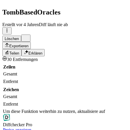
TombBasedOracles
Erstellt
vor 4 Jahren
Diff läuft nie ab
Löschen
Exportieren
Teilen
Erklären
30 Entfernungen
Zeilen
Gesamt
Entfernt
Zeichen
Gesamt
Entfernt
Um diese Funktion weiterhin zu nutzen, aktualisiere auf
Diff
checker
Pro
Preise anzeigen