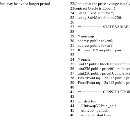
d, but may be over a longer period
// note that the price average is on
contract Oracle is Epoch {
    using FixedPoint for *;
    using SafeMath for uint256;
    /* ========== STATE VARIA
    // uniswap
    address public token0;
    address public token1;
    IUniswapV2Pair public pair;
    // oracle
    uint32 public blockTimestampLa
    uint256 public price0Cumulativ
    uint256 public price1Cumulativ
    FixedPoint.uq112x112 public p
    FixedPoint.uq112x112 public p
    /* ========== CONSTRUCTO
    constructor(
        IUniswapV2Pair _pair,
        uint256 _period,
        uint256 _startTime