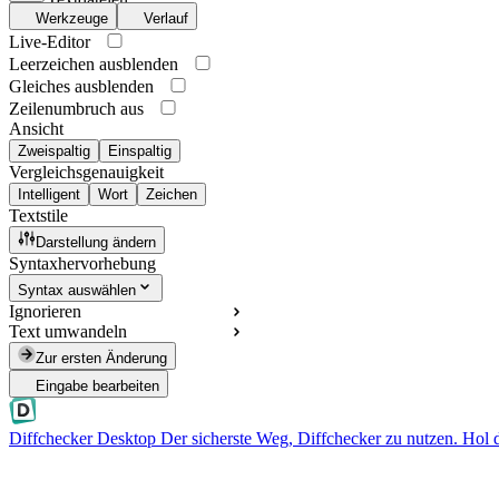
Werkzeuge
Verlauf
Live-Editor
Leerzeichen ausblenden
Gleiches ausblenden
Zeilenumbruch aus
Ansicht
Zweispaltig
Einspaltig
Vergleichsgenauigkeit
Intelligent
Wort
Zeichen
Textstile
Darstellung ändern
Syntaxhervorhebung
Syntax auswählen
Ignorieren
Text umwandeln
Zur ersten Änderung
Eingabe bearbeiten
Diffchecker Desktop
Der sicherste Weg, Diffchecker zu nutzen. Hol 