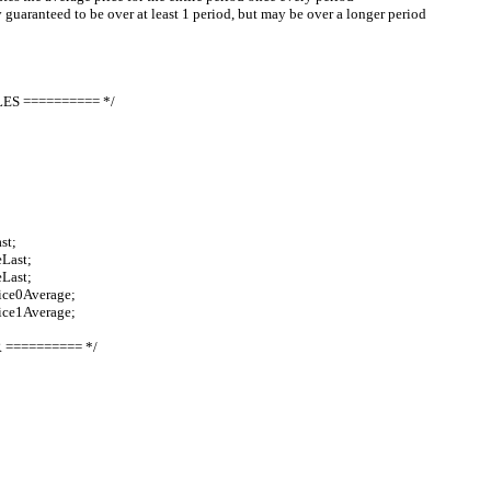
ly guaranteed to be over at least 1 period, but may be over a longer period
BLES ========== */
st;
eLast;
eLast;
rice0Average;
rice1Average;
R ========== */