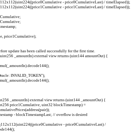
int.uq112x112(uint224((price0Cumulative - price0CumulativeLast) / timeElapsed));
int.uq112x112(uint224((price1Cumulative - price1CumulativeLast) / timeElapsed));
ce0Cumulative;
ce1Cumulative;
kTimestamp;
tive, price1Cumulative);
0 before update has been called successfully for the first time.
en, uint256 _amountIn) external view returns (uint144 amountOut) {
verage.mul(_amountIn).decode144();
ken1, "Oracle: INVALID_TOKEN");
verage.mul(_amountIn).decode144();
 uint256 _amountIn) external view returns (uint144 _amountOut) {
ulativePrices(address(pair));
ckTimestamp - blockTimestampLast; // overflow is desired
ode144();