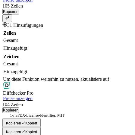
105
Zeilen
Kopieren
31 Hinzufügungen
Zeilen
Gesamt
Hinzugefügt
Zeichen
Gesamt
Hinzugefügt
Um diese Funktion weiterhin zu nutzen, aktualisiere auf
Diff
checker
Pro
Preise anzeigen
104
Zeilen
Kopieren
// SPDX-License-Identifier: MIT
Kopieren
Kopiert
Kopieren
Kopiert