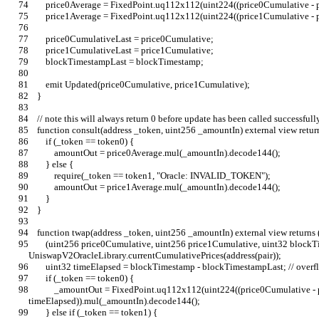
        price0Average = FixedPoint.uq112x112(uint224((price0Cumulative 
        price1Average = FixedPoint.uq112x112(uint224((price1Cumulative 
        price0CumulativeLast = price0Cumulative;
        price1CumulativeLast = price1Cumulative;
        blockTimestampLast = blockTimestamp;
        emit Updated(price0Cumulative, price1Cumulative);
    }
    // note this will always return 0 before update has been called successfully
    function consult(address _token, uint256 _amountIn) external view ret
        if (_token == token0) {
            amountOut = price0Average.mul(_amountIn).decode144();
        } else {
            require(_token == token1, "Oracle: INVALID_TOKEN");
            amountOut = price1Average.mul(_amountIn).decode144();
        }
    }
    function twap(address _token, uint256 _amountIn) external view return
        (uint256 price0Cumulative, uint256 price1Cumulative, uint32 blockTimestamp) = 
UniswapV2OracleLibrary.currentCumulativePrices(address(pair));
        uint32 timeElapsed = blockTimestamp - blockTimestampLast; // overf
        if (_token == token0) {
            _amountOut = FixedPoint.uq112x112(uint224((price0Cumulative - price0CumulativeLast) / 
timeElapsed)).mul(_amountIn).decode144();
        } else if (_token == token1) {