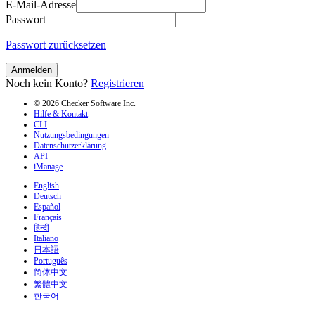
E-Mail-Adresse
Passwort
Passwort zurücksetzen
Anmelden
Noch kein Konto?
Registrieren
© 2026 Checker Software Inc.
Hilfe & Kontakt
CLI
Nutzungsbedingungen
Datenschutzerklärung
API
iManage
English
Deutsch
Español
Français
हिन्दी
Italiano
日本語
Português
简体中文
繁體中文
한국어