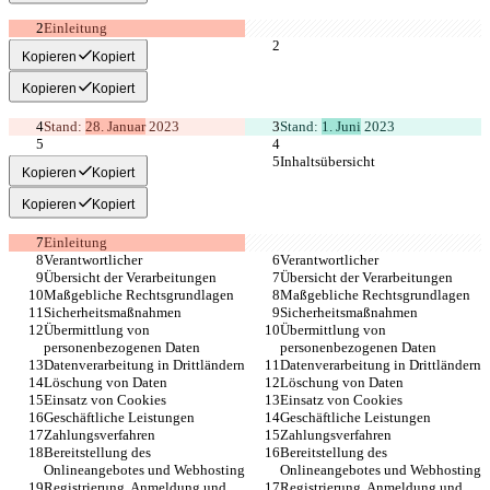
Einleitung
Kopieren
Kopiert
Kopieren
Kopiert
Stand: 
28. Januar
 2023
Stand: 
1. Juni
 2023
Inhaltsübersicht
Inhaltsübersicht
Kopieren
Kopiert
Kopieren
Kopiert
Einleitung
Verantwortlicher
Verantwortlicher
Übersicht der Verarbeitungen
Übersicht der Verarbeitungen
Maßgebliche Rechtsgrundlagen
Maßgebliche Rechtsgrundlagen
Sicherheitsmaßnahmen
Sicherheitsmaßnahmen
Übermittlung von 
Übermittlung von 
personenbezogenen Daten
personenbezogenen Daten
Datenverarbeitung in Drittländern
Datenverarbeitung in Drittländern
Löschung von Daten
Löschung von Daten
Einsatz von Cookies
Einsatz von Cookies
Geschäftliche Leistungen
Geschäftliche Leistungen
Zahlungsverfahren
Zahlungsverfahren
Bereitstellung des 
Bereitstellung des 
Onlineangebotes und Webhosting
Onlineangebotes und Webhosting
Registrierung, Anmeldung und 
Registrierung, Anmeldung und 