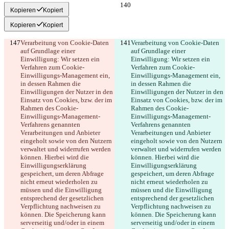
Kopieren
Kopiert
Kopieren
Kopiert
Verarbeitung von Cookie-Daten 
Verarbeitung von Cookie-Daten 
auf Grundlage einer 
auf Grundlage einer 
Einwilligung: Wir setzen ein 
Einwilligung: Wir setzen ein 
Verfahren zum Cookie-
Verfahren zum Cookie-
Einwilligungs-Management ein, 
Einwilligungs-Management ein, 
in dessen Rahmen die 
in dessen Rahmen die 
Einwilligungen der Nutzer in den 
Einwilligungen der Nutzer in den 
Einsatz von Cookies, bzw. der im 
Einsatz von Cookies, bzw. der im 
Rahmen des Cookie-
Rahmen des Cookie-
Einwilligungs-Management-
Einwilligungs-Management-
Verfahrens genannten 
Verfahrens genannten 
Verarbeitungen und Anbieter 
Verarbeitungen und Anbieter 
eingeholt sowie von den Nutzern 
eingeholt sowie von den Nutzern 
verwaltet und widerrufen werden 
verwaltet und widerrufen werden 
können. Hierbei wird die 
können. Hierbei wird die 
Einwilligungserklärung 
Einwilligungserklärung 
gespeichert, um deren Abfrage 
gespeichert, um deren Abfrage 
nicht erneut wiederholen zu 
nicht erneut wiederholen zu 
müssen und die Einwilligung 
müssen und die Einwilligung 
entsprechend der gesetzlichen 
entsprechend der gesetzlichen 
Verpflichtung nachweisen zu 
Verpflichtung nachweisen zu 
können. Die Speicherung kann 
können. Die Speicherung kann 
serverseitig und/oder in einem 
serverseitig und/oder in einem 