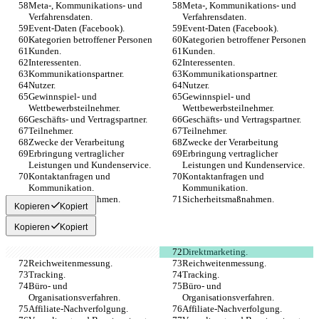
Meta-, Kommunikations- und 
Meta-, Kommunikations- und 
Verfahrensdaten.
Verfahrensdaten.
Event-Daten (Facebook).
Event-Daten (Facebook).
Kategorien betroffener Personen
Kategorien betroffener Personen
Kunden.
Kunden.
Interessenten.
Interessenten.
Kommunikationspartner.
Kommunikationspartner.
Nutzer.
Nutzer.
Gewinnspiel- und 
Gewinnspiel- und 
Wettbewerbsteilnehmer.
Wettbewerbsteilnehmer.
Geschäfts- und Vertragspartner.
Geschäfts- und Vertragspartner.
Teilnehmer.
Teilnehmer.
Zwecke der Verarbeitung
Zwecke der Verarbeitung
Erbringung vertraglicher 
Erbringung vertraglicher 
Leistungen und Kundenservice.
Leistungen und Kundenservice.
Kontaktanfragen und 
Kontaktanfragen und 
Kommunikation.
Kommunikation.
Sicherheitsmaßnahmen.
Sicherheitsmaßnahmen.
Kopieren
Kopiert
Kopieren
Kopiert
Direktmarketing.
Reichweitenmessung.
Reichweitenmessung.
Tracking.
Tracking.
Büro- und 
Büro- und 
Organisationsverfahren.
Organisationsverfahren.
Affiliate-Nachverfolgung.
Affiliate-Nachverfolgung.