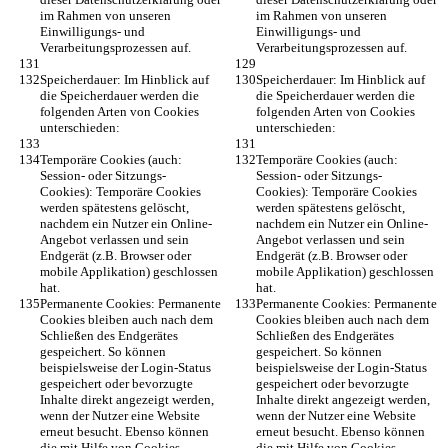
im Rahmen von unseren 
im Rahmen von unseren 
Einwilligungs- und 
Einwilligungs- und 
Verarbeitungsprozessen auf.
Verarbeitungsprozessen auf.
Speicherdauer: Im Hinblick auf 
Speicherdauer: Im Hinblick auf 
die Speicherdauer werden die 
die Speicherdauer werden die 
folgenden Arten von Cookies 
folgenden Arten von Cookies 
unterschieden:
unterschieden:
Temporäre Cookies (auch: 
Temporäre Cookies (auch: 
Session- oder Sitzungs-
Session- oder Sitzungs-
Cookies): Temporäre Cookies 
Cookies): Temporäre Cookies 
werden spätestens gelöscht, 
werden spätestens gelöscht, 
nachdem ein Nutzer ein Online-
nachdem ein Nutzer ein Online-
Angebot verlassen und sein 
Angebot verlassen und sein 
Endgerät (z.B. Browser oder 
Endgerät (z.B. Browser oder 
mobile Applikation) geschlossen 
mobile Applikation) geschlossen 
hat.
hat.
Permanente Cookies: Permanente 
Permanente Cookies: Permanente 
Cookies bleiben auch nach dem 
Cookies bleiben auch nach dem 
Schließen des Endgerätes 
Schließen des Endgerätes 
gespeichert. So können 
gespeichert. So können 
beispielsweise der Login-Status 
beispielsweise der Login-Status 
gespeichert oder bevorzugte 
gespeichert oder bevorzugte 
Inhalte direkt angezeigt werden, 
Inhalte direkt angezeigt werden, 
wenn der Nutzer eine Website 
wenn der Nutzer eine Website 
erneut besucht. Ebenso können 
erneut besucht. Ebenso können 
die mit Hilfe von Cookies 
die mit Hilfe von Cookies 