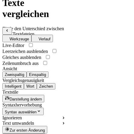
Texte
vergleichen
Finde den Unterschied zwischen
zwei Textdateien
Werkzeuge
Verlauf
Live-Editor
Leerzeichen ausblenden
Gleiches ausblenden
Zeilenumbruch aus
Ansicht
Zweispaltig
Einspaltig
Vergleichsgenauigkeit
Intelligent
Wort
Zeichen
Textstile
Darstellung ändern
Syntaxhervorhebung
Syntax auswählen
Ignorieren
Text umwandeln
Zur ersten Änderung