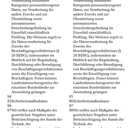
Verarbeitung besonderer 
Verarbeitung besonderer 
Kategorien personenbezogener 
Kategorien personenbezogener 
Daten, zur Verarbeitung für 
Daten, zur Verarbeitung für 
andere Zwecke und zur 
andere Zwecke und zur 
Übermittlung sowie 
Übermittlung sowie 
automatisierten 
automatisierten 
Entscheidungsfindung im 
Entscheidungsfindung im 
Einzelfall einschließlich 
Einzelfall einschließlich 
Profiling. Des Weiteren regelt es 
Profiling. Des Weiteren regelt es 
die Datenverarbeitung für 
die Datenverarbeitung für 
Zwecke des 
Zwecke des 
Beschäftigungsverhältnisses (§ 
Beschäftigungsverhältnisses (§ 
26 BDSG), insbesondere im 
26 BDSG), insbesondere im 
Hinblick auf die Begründung, 
Hinblick auf die Begründung, 
Durchführung oder Beendigung 
Durchführung oder Beendigung 
von Beschäftigungsverhältnissen 
von Beschäftigungsverhältnissen 
sowie die Einwilligung von 
sowie die Einwilligung von 
Beschäftigten. Ferner können 
Beschäftigten. Ferner können 
Landesdatenschutzgesetze der 
Landesdatenschutzgesetze der 
einzelnen Bundesländer zur 
einzelnen Bundesländer zur 
Anwendung gelangen.
Anwendung gelangen.
Sicherheitsmaßnahmen
Sicherheitsmaßnahmen
Wir treffen nach Maßgabe der 
Wir treffen nach Maßgabe der 
gesetzlichen Vorgaben unter 
gesetzlichen Vorgaben unter 
Berücksichtigung des Stands der 
Berücksichtigung des Stands der 
Technik, der 
Technik, der 