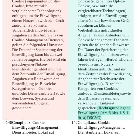
Cookie (sogenanntes Opt-In-
Cookie (sogenanntes Opt-In-
Cookie, bzw. mithilfe 
Cookie, bzw. mithilfe 
vergleichbarer Technologien) 
vergleichbarer Technologien) 
erfolgen, um die Einwilligung 
erfolgen, um die Einwilligung 
einem Nutzer, bzw. dessen Gerät 
einem Nutzer, bzw. dessen Gerät 
zuordnen zu können. 
zuordnen zu können. 
Vorbehaltlich individueller 
Vorbehaltlich individueller 
Angaben zu den Anbietern von 
Angaben zu den Anbietern von 
Cookie-Management-Diensten, 
Cookie-Management-Diensten, 
gelten die folgenden Hinweise: 
gelten die folgenden Hinweise: 
Die Dauer der Speicherung der 
Die Dauer der Speicherung der 
Einwilligung kann bis zu zwei 
Einwilligung kann bis zu zwei 
Jahren betragen. Hierbei wird ein 
Jahren betragen. Hierbei wird ein 
pseudonymer Nutzer-
pseudonymer Nutzer-
Identifikator gebildet und mit 
Identifikator gebildet und mit 
dem Zeitpunkt der Einwilligung, 
dem Zeitpunkt der Einwilligung, 
Angaben zur Reichweite der 
Angaben zur Reichweite der 
Einwilligung (z. B. welche 
Einwilligung (z. B. welche 
Kategorien von Cookies 
Kategorien von Cookies 
und/oder Diensteanbieter) sowie 
und/oder Diensteanbieter) sowie 
dem Browser, System und 
dem Browser, System und 
verwendeten Endgerät 
verwendeten Endgerät 
gespeichert
.
gespeichert
; Rechtsgrundlagen: 
Einwilligung (Art. 6 Abs. 1 S. 1 
lit. a) DSGVO)
.
Complianz: Cookie-
Complianz: Cookie-
Einwilligungs-Management; 
Einwilligungs-Management; 
Dienstanbieter: Lokal auf 
Dienstanbieter: Lokal auf 