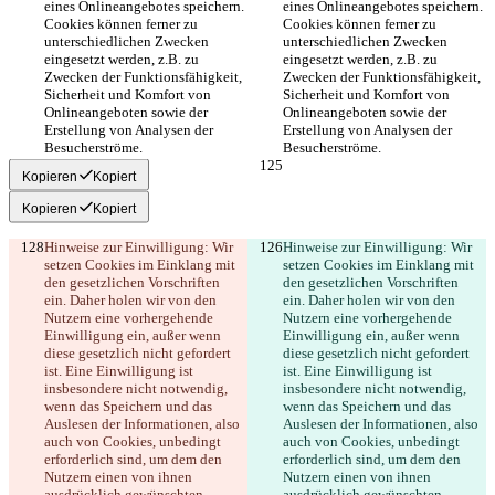
eines Onlineangebotes speichern. 
eines Onlineangebotes speichern. 
Cookies können ferner zu 
Cookies können ferner zu 
unterschiedlichen Zwecken 
unterschiedlichen Zwecken 
eingesetzt werden, z.B. zu 
eingesetzt werden, z.B. zu 
Zwecken der Funktionsfähigkeit, 
Zwecken der Funktionsfähigkeit, 
Sicherheit und Komfort von 
Sicherheit und Komfort von 
Onlineangeboten sowie der 
Onlineangeboten sowie der 
Erstellung von Analysen der 
Erstellung von Analysen der 
Besucherströme.
Besucherströme.
Kopieren
Kopiert
Kopieren
Kopiert
Hinweise zur Einwilligung: Wir 
Hinweise zur Einwilligung: Wir 
setzen Cookies im Einklang mit 
setzen Cookies im Einklang mit 
den gesetzlichen Vorschriften 
den gesetzlichen Vorschriften 
ein. Daher holen wir von den 
ein. Daher holen wir von den 
Nutzern eine vorhergehende 
Nutzern eine vorhergehende 
Einwilligung ein, außer wenn 
Einwilligung ein, außer wenn 
diese gesetzlich nicht gefordert 
diese gesetzlich nicht gefordert 
ist. Eine Einwilligung ist 
ist. Eine Einwilligung ist 
insbesondere nicht notwendig, 
insbesondere nicht notwendig, 
wenn das Speichern und das 
wenn das Speichern und das 
Auslesen der Informationen, also 
Auslesen der Informationen, also 
auch von Cookies, unbedingt 
auch von Cookies, unbedingt 
erforderlich sind, um dem den 
erforderlich sind, um dem den 
Nutzern einen von ihnen 
Nutzern einen von ihnen 
ausdrücklich gewünschten 
ausdrücklich gewünschten 