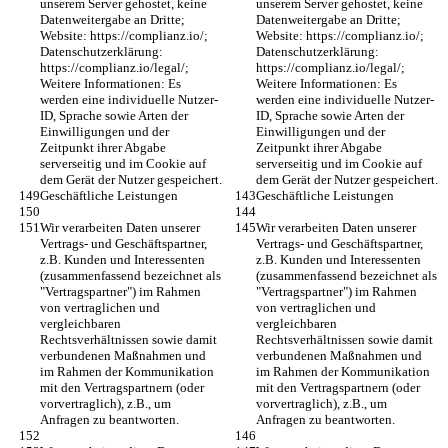
unserem Server gehostet, keine 
unserem Server gehostet, keine 
Datenweitergabe an Dritte; 
Datenweitergabe an Dritte; 
Website: https://complianz.io/; 
Website: https://complianz.io/; 
Datenschutzerklärung: 
Datenschutzerklärung: 
https://complianz.io/legal/; 
https://complianz.io/legal/; 
Weitere Informationen: Es 
Weitere Informationen: Es 
werden eine individuelle Nutzer-
werden eine individuelle Nutzer-
ID, Sprache sowie Arten der 
ID, Sprache sowie Arten der 
Einwilligungen und der 
Einwilligungen und der 
Zeitpunkt ihrer Abgabe 
Zeitpunkt ihrer Abgabe 
serverseitig und im Cookie auf 
serverseitig und im Cookie auf 
dem Gerät der Nutzer gespeichert.
dem Gerät der Nutzer gespeichert.
Geschäftliche Leistungen
Geschäftliche Leistungen
Wir verarbeiten Daten unserer 
Wir verarbeiten Daten unserer 
Vertrags- und Geschäftspartner, 
Vertrags- und Geschäftspartner, 
z.B. Kunden und Interessenten 
z.B. Kunden und Interessenten 
(zusammenfassend bezeichnet als 
(zusammenfassend bezeichnet als 
"Vertragspartner") im Rahmen 
"Vertragspartner") im Rahmen 
von vertraglichen und 
von vertraglichen und 
vergleichbaren 
vergleichbaren 
Rechtsverhältnissen sowie damit 
Rechtsverhältnissen sowie damit 
verbundenen Maßnahmen und 
verbundenen Maßnahmen und 
im Rahmen der Kommunikation 
im Rahmen der Kommunikation 
mit den Vertragspartnern (oder 
mit den Vertragspartnern (oder 
vorvertraglich), z.B., um 
vorvertraglich), z.B., um 
Anfragen zu beantworten.
Anfragen zu beantworten.