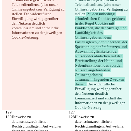
Telemediendienst (also unser 
Telemediendienst (also unser 
Onlineangebot) zur Verfügung zu 
Onlineangebot) zur Verfügung zu 
stellen.
 Die widerrufliche 
stellen.
 Zu den unbedingt 
Einwilligung wird gegenüber 
erforderlichen Cookies gehören 
den Nutzern deutlich 
in der Regel Cookies mit 
kommuniziert und enthält die 
Funktionen, die der Anzeige und 
Informationen zu der jeweiligen 
Lauffähigkeit des 
Cookie-Nutzung.
Onlineangebotes , dem 
Lastausgleich, der Sicherheit, der 
Speicherung der Präferenzen und 
Auswahlmöglichkeiten der 
Nutzer oder ähnlichen mit der 
Bereitstellung der Haupt- und 
Nebenfunktionen des von den 
Nutzern angeforderten 
Onlineangebotes 
zusammenhängenden Zwecken 
dienen.
 Die widerrufliche 
Einwilligung wird gegenüber 
den Nutzern deutlich 
kommuniziert und enthält die 
Informationen zu der jeweiligen 
Cookie-Nutzung.
Hinweise zu 
Hinweise zu 
datenschutzrechtlichen 
datenschutzrechtlichen 
Rechtsgrundlagen: Auf welcher 
Rechtsgrundlagen: Auf welcher 
datenschutzrechtlichen 
datenschutzrechtlichen 