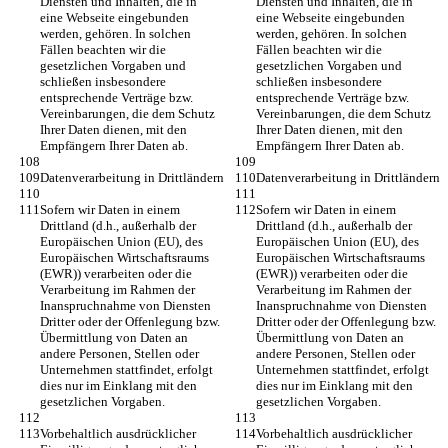
Diensten und Inhalten, die in 
Diensten und Inhalten, die in 
eine Webseite eingebunden 
eine Webseite eingebunden 
werden, gehören. In solchen 
werden, gehören. In solchen 
Fällen beachten wir die 
Fällen beachten wir die 
gesetzlichen Vorgaben und 
gesetzlichen Vorgaben und 
schließen insbesondere 
schließen insbesondere 
entsprechende Verträge bzw. 
entsprechende Verträge bzw. 
Vereinbarungen, die dem Schutz 
Vereinbarungen, die dem Schutz 
Ihrer Daten dienen, mit den 
Ihrer Daten dienen, mit den 
Empfängern Ihrer Daten ab.
Empfängern Ihrer Daten ab.
Datenverarbeitung in Drittländern
Datenverarbeitung in Drittländern
Sofern wir Daten in einem 
Sofern wir Daten in einem 
Drittland (d.h., außerhalb der 
Drittland (d.h., außerhalb der 
Europäischen Union (EU), des 
Europäischen Union (EU), des 
Europäischen Wirtschaftsraums 
Europäischen Wirtschaftsraums 
(EWR)) verarbeiten oder die 
(EWR)) verarbeiten oder die 
Verarbeitung im Rahmen der 
Verarbeitung im Rahmen der 
Inanspruchnahme von Diensten 
Inanspruchnahme von Diensten 
Dritter oder der Offenlegung bzw. 
Dritter oder der Offenlegung bzw. 
Übermittlung von Daten an 
Übermittlung von Daten an 
andere Personen, Stellen oder 
andere Personen, Stellen oder 
Unternehmen stattfindet, erfolgt 
Unternehmen stattfindet, erfolgt 
dies nur im Einklang mit den 
dies nur im Einklang mit den 
gesetzlichen Vorgaben.
gesetzlichen Vorgaben.
Vorbehaltlich ausdrücklicher 
Vorbehaltlich ausdrücklicher 