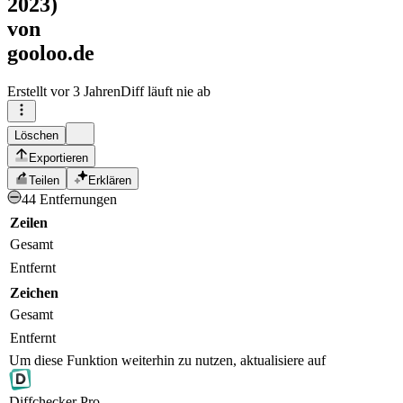
2023)
von
gooloo.de
Erstellt
vor 3 Jahren
Diff läuft nie ab
Löschen
Exportieren
Teilen
Erklären
44 Entfernungen
Zeilen
Gesamt
Entfernt
Zeichen
Gesamt
Entfernt
Um diese Funktion weiterhin zu nutzen, aktualisiere auf
Diff
checker
Pro