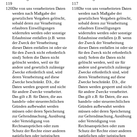
Die von uns verarbeiteten Daten 
Die von uns verarbeiteten Daten 
werden nach Maßgabe der 
werden nach Maßgabe der 
gesetzlichen Vorgaben gelöscht, 
gesetzlichen Vorgaben gelöscht, 
sobald deren zur Verarbeitung 
sobald deren zur Verarbeitung 
erlaubten Einwilligungen 
erlaubten Einwilligungen 
widerrufen werden oder sonstige 
widerrufen werden oder sonstige 
Erlaubnisse entfallen (z.B. wenn 
Erlaubnisse entfallen (z.B. wenn 
der Zweck der Verarbeitung 
der Zweck der Verarbeitung 
dieser Daten entfallen ist oder sie 
dieser Daten entfallen ist oder sie 
für den Zweck nicht erforderlich 
für den Zweck nicht erforderlich 
sind). Sofern die Daten nicht 
sind). Sofern die Daten nicht 
gelöscht werden, weil sie für 
gelöscht werden, weil sie für 
andere und gesetzlich zulässige 
andere und gesetzlich zulässige 
Zwecke erforderlich sind, wird 
Zwecke erforderlich sind, wird 
deren Verarbeitung auf diese 
deren Verarbeitung auf diese 
Zwecke beschränkt. D.h., die 
Zwecke beschränkt. D.h., die 
Daten werden gesperrt und nicht 
Daten werden gesperrt und nicht 
für andere Zwecke verarbeitet. 
für andere Zwecke verarbeitet. 
Das gilt z.B. für Daten, die aus 
Das gilt z.B. für Daten, die aus 
handels- oder steuerrechtlichen 
handels- oder steuerrechtlichen 
Gründen aufbewahrt werden 
Gründen aufbewahrt werden 
müssen oder deren Speicherung 
müssen oder deren Speicherung 
zur Geltendmachung, Ausübung 
zur Geltendmachung, Ausübung 
oder Verteidigung von 
oder Verteidigung von 
Rechtsansprüchen oder zum 
Rechtsansprüchen oder zum 
Schutz der Rechte einer anderen 
Schutz der Rechte einer anderen 
natürlichen oder juristischen 
natürlichen oder juristischen 