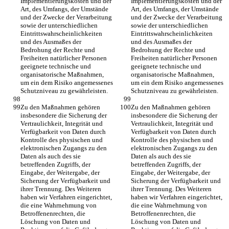
Implementierungskosten und der 
Implementierungskosten und der 
Art, des Umfangs, der Umstände 
Art, des Umfangs, der Umstände 
und der Zwecke der Verarbeitung 
und der Zwecke der Verarbeitung 
sowie der unterschiedlichen 
sowie der unterschiedlichen 
Eintrittswahrscheinlichkeiten 
Eintrittswahrscheinlichkeiten 
und des Ausmaßes der 
und des Ausmaßes der 
Bedrohung der Rechte und 
Bedrohung der Rechte und 
Freiheiten natürlicher Personen 
Freiheiten natürlicher Personen 
geeignete technische und 
geeignete technische und 
organisatorische Maßnahmen, 
organisatorische Maßnahmen, 
um ein dem Risiko angemessenes 
um ein dem Risiko angemessenes 
Schutzniveau zu gewährleisten.
Schutzniveau zu gewährleisten.
Zu den Maßnahmen gehören 
Zu den Maßnahmen gehören 
insbesondere die Sicherung der 
insbesondere die Sicherung der 
Vertraulichkeit, Integrität und 
Vertraulichkeit, Integrität und 
Verfügbarkeit von Daten durch 
Verfügbarkeit von Daten durch 
Kontrolle des physischen und 
Kontrolle des physischen und 
elektronischen Zugangs zu den 
elektronischen Zugangs zu den 
Daten als auch des sie 
Daten als auch des sie 
betreffenden Zugriffs, der 
betreffenden Zugriffs, der 
Eingabe, der Weitergabe, der 
Eingabe, der Weitergabe, der 
Sicherung der Verfügbarkeit und 
Sicherung der Verfügbarkeit und 
ihrer Trennung. Des Weiteren 
ihrer Trennung. Des Weiteren 
haben wir Verfahren eingerichtet, 
haben wir Verfahren eingerichtet, 
die eine Wahrnehmung von 
die eine Wahrnehmung von 
Betroffenenrechten, die 
Betroffenenrechten, die 
Löschung von Daten und 
Löschung von Daten und 