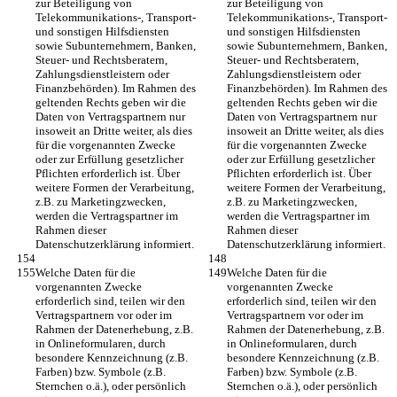
zur Beteiligung von 
zur Beteiligung von 
Telekommunikations-, Transport- 
Telekommunikations-, Transport- 
und sonstigen Hilfsdiensten 
und sonstigen Hilfsdiensten 
sowie Subunternehmern, Banken, 
sowie Subunternehmern, Banken, 
Steuer- und Rechtsberatern, 
Steuer- und Rechtsberatern, 
Zahlungsdienstleistern oder 
Zahlungsdienstleistern oder 
Finanzbehörden). Im Rahmen des 
Finanzbehörden). Im Rahmen des 
geltenden Rechts geben wir die 
geltenden Rechts geben wir die 
Daten von Vertragspartnern nur 
Daten von Vertragspartnern nur 
insoweit an Dritte weiter, als dies 
insoweit an Dritte weiter, als dies 
für die vorgenannten Zwecke 
für die vorgenannten Zwecke 
oder zur Erfüllung gesetzlicher 
oder zur Erfüllung gesetzlicher 
Pflichten erforderlich ist. Über 
Pflichten erforderlich ist. Über 
weitere Formen der Verarbeitung, 
weitere Formen der Verarbeitung, 
z.B. zu Marketingzwecken, 
z.B. zu Marketingzwecken, 
werden die Vertragspartner im 
werden die Vertragspartner im 
Rahmen dieser 
Rahmen dieser 
Datenschutzerklärung informiert.
Datenschutzerklärung informiert.
Welche Daten für die 
Welche Daten für die 
vorgenannten Zwecke 
vorgenannten Zwecke 
erforderlich sind, teilen wir den 
erforderlich sind, teilen wir den 
Vertragspartnern vor oder im 
Vertragspartnern vor oder im 
Rahmen der Datenerhebung, z.B. 
Rahmen der Datenerhebung, z.B. 
in Onlineformularen, durch 
in Onlineformularen, durch 
besondere Kennzeichnung (z.B. 
besondere Kennzeichnung (z.B. 
Farben) bzw. Symbole (z.B. 
Farben) bzw. Symbole (z.B. 
Sternchen o.ä.), oder persönlich 
Sternchen o.ä.), oder persönlich 