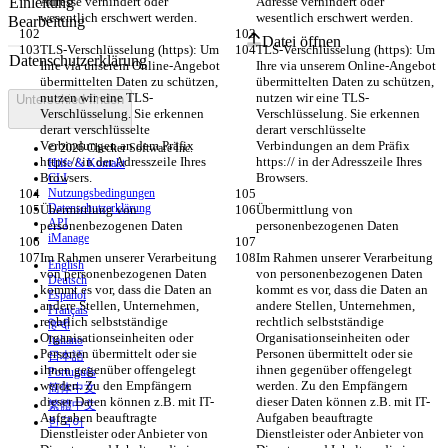
Adresse verhindert oder 
Adresse verhindert oder 
wesentlich erschwert werden.
wesentlich erschwert werden.
Bearbeitung
Datei öffnen
TLS-Verschlüsselung (https): Um 
TLS-Verschlüsselung (https): Um 
Ihre via unserem Online-Angebot 
Ihre via unserem Online-Angebot 
übermittelten Daten zu schützen, 
übermittelten Daten zu schützen, 
nutzen wir eine TLS-
nutzen wir eine TLS-
Unterschied finden
Verschlüsselung. Sie erkennen 
Verschlüsselung. Sie erkennen 
derart verschlüsselte 
derart verschlüsselte 
Verbindungen an dem Präfix 
Verbindungen an dem Präfix 
© 2026 Checker Software Inc.
https:// in der Adresszeile Ihres 
https:// in der Adresszeile Ihres 
Hilfe & Kontakt
Browsers.
Browsers.
CLI
Nutzungsbedingungen
Datenschutzerklärung
Übermittlung von 
Übermittlung von 
API
personenbezogenen Daten
personenbezogenen Daten
iManage
Im Rahmen unserer Verarbeitung 
Im Rahmen unserer Verarbeitung 
English
von personenbezogenen Daten 
von personenbezogenen Daten 
Deutsch
kommt es vor, dass die Daten an 
kommt es vor, dass die Daten an 
Español
andere Stellen, Unternehmen, 
andere Stellen, Unternehmen, 
Français
rechtlich selbstständige 
rechtlich selbstständige 
हिन्दी
Organisationseinheiten oder 
Organisationseinheiten oder 
Italiano
Personen übermittelt oder sie 
Personen übermittelt oder sie 
日本語
ihnen gegenüber offengelegt 
ihnen gegenüber offengelegt 
Português
werden. Zu den Empfängern 
werden. Zu den Empfängern 
简体中文
dieser Daten können z.B. mit IT-
dieser Daten können z.B. mit IT-
繁體中文
Aufgaben beauftragte 
Aufgaben beauftragte 
한국어
Dienstleister oder Anbieter von 
Dienstleister oder Anbieter von 