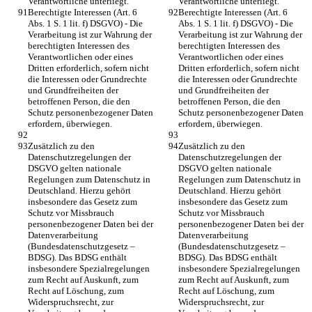
Verantwortliche unterliegt.
Verantwortliche unterliegt.
Berechtigte Interessen (Art. 6 
Berechtigte Interessen (Art. 6 
Abs. 1 S. 1 lit. f) DSGVO) - Die 
Abs. 1 S. 1 lit. f) DSGVO) - Die 
Verarbeitung ist zur Wahrung der 
Verarbeitung ist zur Wahrung der 
berechtigten Interessen des 
berechtigten Interessen des 
Verantwortlichen oder eines 
Verantwortlichen oder eines 
Dritten erforderlich, sofern nicht 
Dritten erforderlich, sofern nicht 
die Interessen oder Grundrechte 
die Interessen oder Grundrechte 
und Grundfreiheiten der 
und Grundfreiheiten der 
betroffenen Person, die den 
betroffenen Person, die den 
Schutz personenbezogener Daten 
Schutz personenbezogener Daten 
erfordern, überwiegen.
erfordern, überwiegen.
Zusätzlich zu den 
Zusätzlich zu den 
Datenschutzregelungen der 
Datenschutzregelungen der 
DSGVO gelten nationale 
DSGVO gelten nationale 
Regelungen zum Datenschutz in 
Regelungen zum Datenschutz in 
Deutschland. Hierzu gehört 
Deutschland. Hierzu gehört 
insbesondere das Gesetz zum 
insbesondere das Gesetz zum 
Schutz vor Missbrauch 
Schutz vor Missbrauch 
personenbezogener Daten bei der 
personenbezogener Daten bei der 
Datenverarbeitung 
Datenverarbeitung 
(Bundesdatenschutzgesetz – 
(Bundesdatenschutzgesetz – 
BDSG). Das BDSG enthält 
BDSG). Das BDSG enthält 
insbesondere Spezialregelungen 
insbesondere Spezialregelungen 
zum Recht auf Auskunft, zum 
zum Recht auf Auskunft, zum 
Recht auf Löschung, zum 
Recht auf Löschung, zum 
Widerspruchsrecht, zur 
Widerspruchsrecht, zur 