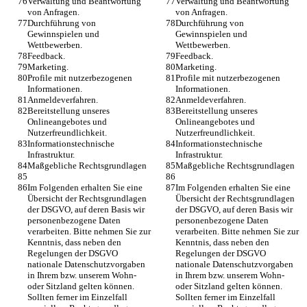
Verwaltung und Beantwortung 
Verwaltung und Beantwortung 
von Anfragen.
von Anfragen.
Durchführung von 
Durchführung von 
Gewinnspielen und 
Gewinnspielen und 
Wettbewerben.
Wettbewerben.
Feedback.
Feedback.
Marketing.
Marketing.
Profile mit nutzerbezogenen 
Profile mit nutzerbezogenen 
Informationen.
Informationen.
Anmeldeverfahren.
Anmeldeverfahren.
Bereitstellung unseres 
Bereitstellung unseres 
Onlineangebotes und 
Onlineangebotes und 
Nutzerfreundlichkeit.
Nutzerfreundlichkeit.
Informationstechnische 
Informationstechnische 
Infrastruktur.
Infrastruktur.
Maßgebliche Rechtsgrundlagen
Maßgebliche Rechtsgrundlagen
Im Folgenden erhalten Sie eine 
Im Folgenden erhalten Sie eine 
Übersicht der Rechtsgrundlagen 
Übersicht der Rechtsgrundlagen 
der DSGVO, auf deren Basis wir 
der DSGVO, auf deren Basis wir 
personenbezogene Daten 
personenbezogene Daten 
verarbeiten. Bitte nehmen Sie zur 
verarbeiten. Bitte nehmen Sie zur 
Kenntnis, dass neben den 
Kenntnis, dass neben den 
Regelungen der DSGVO 
Regelungen der DSGVO 
nationale Datenschutzvorgaben 
nationale Datenschutzvorgaben 
in Ihrem bzw. unserem Wohn- 
in Ihrem bzw. unserem Wohn- 
oder Sitzland gelten können. 
oder Sitzland gelten können. 
Sollten ferner im Einzelfall 
Sollten ferner im Einzelfall 