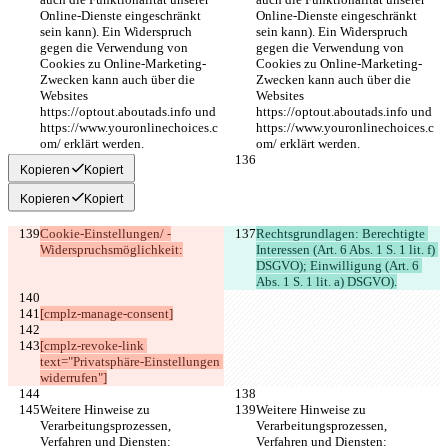
Online-Dienste eingeschränkt 
Online-Dienste eingeschränkt 
sein kann). Ein Widerspruch 
sein kann). Ein Widerspruch 
gegen die Verwendung von 
gegen die Verwendung von 
Cookies zu Online-Marketing-
Cookies zu Online-Marketing-
Zwecken kann auch über die 
Zwecken kann auch über die 
Websites 
Websites 
https://optout.aboutads.info und 
https://optout.aboutads.info und 
https://www.youronlinechoices.c
https://www.youronlinechoices.c
om/ erklärt werden.
om/ erklärt werden.
Kopieren
Kopiert
Kopieren
Kopiert
Cookie-Einstellungen/ -
Rechtsgrundlagen: Berechtigte 
Widerspruchsmöglichkeit:
Interessen (Art. 6 Abs. 1 S. 1 lit. f) 
DSGVO); Einwilligung (Art. 6 
Abs. 1 S. 1 lit. a) DSGVO).
[cmplz-manage-consent]
[cmplz-revoke-link 
text="Privatsphäre-Einstellungen 
widerrufen"]
Weitere Hinweise zu 
Weitere Hinweise zu 
Verarbeitungsprozessen, 
Verarbeitungsprozessen, 
Verfahren und Diensten:
Verfahren und Diensten: