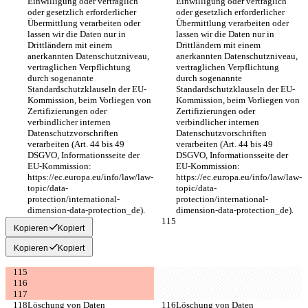
Einwilligung oder vertraglich 
Einwilligung oder vertraglich 
oder gesetzlich erforderlicher 
oder gesetzlich erforderlicher 
Übermittlung verarbeiten oder 
Übermittlung verarbeiten oder 
lassen wir die Daten nur in 
lassen wir die Daten nur in 
Drittländern mit einem 
Drittländern mit einem 
anerkannten Datenschutzniveau, 
anerkannten Datenschutzniveau, 
vertraglichen Verpflichtung 
vertraglichen Verpflichtung 
durch sogenannte 
durch sogenannte 
Standardschutzklauseln der EU-
Standardschutzklauseln der EU-
Kommission, beim Vorliegen von 
Kommission, beim Vorliegen von 
Zertifizierungen oder 
Zertifizierungen oder 
verbindlicher internen 
verbindlicher internen 
Datenschutzvorschriften 
Datenschutzvorschriften 
verarbeiten (Art. 44 bis 49 
verarbeiten (Art. 44 bis 49 
DSGVO, Informationsseite der 
DSGVO, Informationsseite der 
EU-Kommission: 
EU-Kommission: 
https://ec.europa.eu/info/law/law-
https://ec.europa.eu/info/law/law-
topic/data-
topic/data-
protection/international-
protection/international-
dimension-data-protection_de).
dimension-data-protection_de).
Kopieren
Kopiert
Kopieren
Kopiert
Löschung von Daten
Löschung von Daten