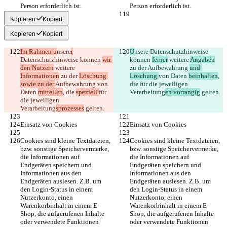
Person erforderlich ist.
Person erforderlich ist.
Kopieren
Kopiert
Kopieren
Kopiert
Im Rahmen u
nsere
r
U
nsere
 Datenschutzhinweise 
Datenschutzhinweise können 
wir 
können 
ferner
 weitere 
Angaben
den Nutzern
 weitere 
zu der 
Aufbewahrung 
und 
Informationen
 zu der 
Löschung 
Löschung 
von Daten 
beinhalten
, 
sowie zu der 
Aufbewahrung 
von 
die 
für die jeweiligen 
Daten 
mitteilen
, die 
speziell 
für 
Verarbeitung
en vorrangig
 gelten.
die jeweiligen 
Verarbeitung
sprozesses
 gelten.
Einsatz von Cookies
Einsatz von Cookies
Cookies sind kleine Textdateien, 
Cookies sind kleine Textdateien, 
bzw. sonstige Speichervermerke, 
bzw. sonstige Speichervermerke, 
die Informationen auf 
die Informationen auf 
Endgeräten speichern und 
Endgeräten speichern und 
Informationen aus den 
Informationen aus den 
Endgeräten auslesen. Z.B. um 
Endgeräten auslesen. Z.B. um 
den Login-Status in einem 
den Login-Status in einem 
Nutzerkonto, einen 
Nutzerkonto, einen 
Warenkorbinhalt in einem E-
Warenkorbinhalt in einem E-
Shop, die aufgerufenen Inhalte 
Shop, die aufgerufenen Inhalte 
oder verwendete Funktionen 
oder verwendete Funktionen 