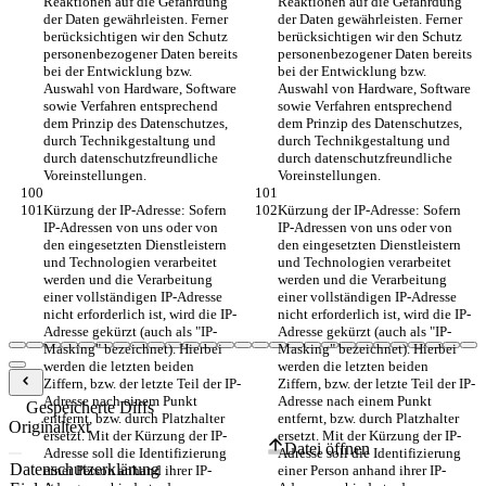
Reaktionen auf die Gefährdung 
Reaktionen auf die Gefährdung 
der Daten gewährleisten. Ferner 
der Daten gewährleisten. Ferner 
berücksichtigen wir den Schutz 
berücksichtigen wir den Schutz 
personenbezogener Daten bereits 
personenbezogener Daten bereits 
bei der Entwicklung bzw. 
bei der Entwicklung bzw. 
Auswahl von Hardware, Software 
Auswahl von Hardware, Software 
sowie Verfahren entsprechend 
sowie Verfahren entsprechend 
dem Prinzip des Datenschutzes, 
dem Prinzip des Datenschutzes, 
durch Technikgestaltung und 
durch Technikgestaltung und 
durch datenschutzfreundliche 
durch datenschutzfreundliche 
Voreinstellungen.
Voreinstellungen.
Kürzung der IP-Adresse: Sofern 
Kürzung der IP-Adresse: Sofern 
IP-Adressen von uns oder von 
IP-Adressen von uns oder von 
den eingesetzten Dienstleistern 
den eingesetzten Dienstleistern 
und Technologien verarbeitet 
und Technologien verarbeitet 
werden und die Verarbeitung 
werden und die Verarbeitung 
einer vollständigen IP-Adresse 
einer vollständigen IP-Adresse 
nicht erforderlich ist, wird die IP-
nicht erforderlich ist, wird die IP-
Adresse gekürzt (auch als "IP-
Adresse gekürzt (auch als "IP-
Masking" bezeichnet). Hierbei 
Masking" bezeichnet). Hierbei 
werden die letzten beiden 
werden die letzten beiden 
Ziffern, bzw. der letzte Teil der IP-
Ziffern, bzw. der letzte Teil der IP-
Adresse nach einem Punkt 
Adresse nach einem Punkt 
Gespeicherte Diffs
entfernt, bzw. durch Platzhalter 
entfernt, bzw. durch Platzhalter 
Originaltext
ersetzt. Mit der Kürzung der IP-
ersetzt. Mit der Kürzung der IP-
Datei öffnen
Adresse soll die Identifizierung 
Adresse soll die Identifizierung 
einer Person anhand ihrer IP-
einer Person anhand ihrer IP-