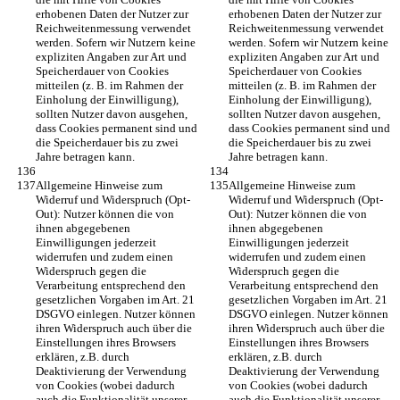
erhobenen Daten der Nutzer zur 
erhobenen Daten der Nutzer zur 
Reichweitenmessung verwendet 
Reichweitenmessung verwendet 
werden. Sofern wir Nutzern keine 
werden. Sofern wir Nutzern keine 
expliziten Angaben zur Art und 
expliziten Angaben zur Art und 
Speicherdauer von Cookies 
Speicherdauer von Cookies 
mitteilen (z. B. im Rahmen der 
mitteilen (z. B. im Rahmen der 
Einholung der Einwilligung), 
Einholung der Einwilligung), 
sollten Nutzer davon ausgehen, 
sollten Nutzer davon ausgehen, 
dass Cookies permanent sind und 
dass Cookies permanent sind und 
die Speicherdauer bis zu zwei 
die Speicherdauer bis zu zwei 
Jahre betragen kann.
Jahre betragen kann.
Allgemeine Hinweise zum 
Allgemeine Hinweise zum 
Widerruf und Widerspruch (Opt-
Widerruf und Widerspruch (Opt-
Out): Nutzer können die von 
Out): Nutzer können die von 
ihnen abgegebenen 
ihnen abgegebenen 
Einwilligungen jederzeit 
Einwilligungen jederzeit 
widerrufen und zudem einen 
widerrufen und zudem einen 
Widerspruch gegen die 
Widerspruch gegen die 
Verarbeitung entsprechend den 
Verarbeitung entsprechend den 
gesetzlichen Vorgaben im Art. 21 
gesetzlichen Vorgaben im Art. 21 
DSGVO einlegen. Nutzer können 
DSGVO einlegen. Nutzer können 
ihren Widerspruch auch über die 
ihren Widerspruch auch über die 
Einstellungen ihres Browsers 
Einstellungen ihres Browsers 
erklären, z.B. durch 
erklären, z.B. durch 
Deaktivierung der Verwendung 
Deaktivierung der Verwendung 
von Cookies (wobei dadurch 
von Cookies (wobei dadurch 
auch die Funktionalität unserer 
auch die Funktionalität unserer 