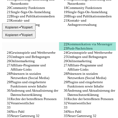
Nutzerkonto
Nutzerkonto
Community Funktionen
Community Funktionen
Single-Sign-On-Anmeldung
Single-Sign-On-Anmeldung
Blogs und Publikationsmedien
Blogs und Publikationsmedien
Kontakt- und 
Kontakt- und 
Anfragenverwaltung
Anfragenverwaltung
Kopieren
Kopiert
Kopieren
Kopiert
Kommunikation via Messenger
Push-Nachrichten
Gewinnspiele und Wettbewerbe
Gewinnspiele und Wettbewerbe
Umfragen und Befragungen
Umfragen und Befragungen
Onlinemarketing
Onlinemarketing
Affiliate-Programme und 
Affiliate-Programme und 
Affiliate-Links
Affiliate-Links
Präsenzen in sozialen 
Präsenzen in sozialen 
Netzwerken (Social Media)
Netzwerken (Social Media)
Plugins und eingebettete 
Plugins und eingebettete 
Funktionen sowie Inhalte
Funktionen sowie Inhalte
Änderung und Aktualisierung der 
Änderung und Aktualisierung der 
Datenschutzerklärung
Datenschutzerklärung
Rechte der betroffenen Personen
Rechte der betroffenen Personen
Verantwortlicher
Verantwortlicher
Nico Pahl
Nico Pahl
Neuer Gartenweg 32
Neuer Gartenweg 32