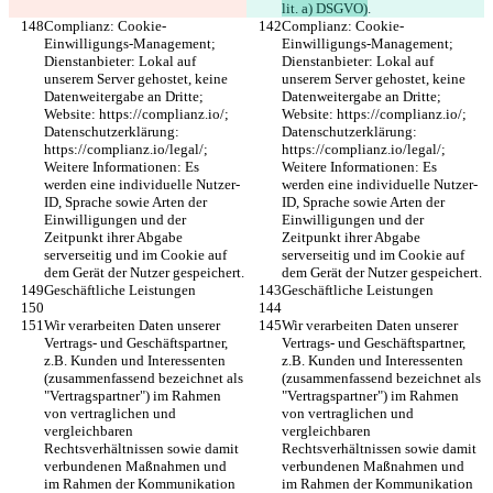
lit. a) DSGVO)
.
Complianz: Cookie-
Complianz: Cookie-
Einwilligungs-Management; 
Einwilligungs-Management; 
Dienstanbieter: Lokal auf 
Dienstanbieter: Lokal auf 
unserem Server gehostet, keine 
unserem Server gehostet, keine 
Datenweitergabe an Dritte; 
Datenweitergabe an Dritte; 
Website: https://complianz.io/; 
Website: https://complianz.io/; 
Datenschutzerklärung: 
Datenschutzerklärung: 
https://complianz.io/legal/; 
https://complianz.io/legal/; 
Weitere Informationen: Es 
Weitere Informationen: Es 
werden eine individuelle Nutzer-
werden eine individuelle Nutzer-
ID, Sprache sowie Arten der 
ID, Sprache sowie Arten der 
Einwilligungen und der 
Einwilligungen und der 
Zeitpunkt ihrer Abgabe 
Zeitpunkt ihrer Abgabe 
serverseitig und im Cookie auf 
serverseitig und im Cookie auf 
dem Gerät der Nutzer gespeichert.
dem Gerät der Nutzer gespeichert.
Geschäftliche Leistungen
Geschäftliche Leistungen
Wir verarbeiten Daten unserer 
Wir verarbeiten Daten unserer 
Vertrags- und Geschäftspartner, 
Vertrags- und Geschäftspartner, 
z.B. Kunden und Interessenten 
z.B. Kunden und Interessenten 
(zusammenfassend bezeichnet als 
(zusammenfassend bezeichnet als 
"Vertragspartner") im Rahmen 
"Vertragspartner") im Rahmen 
von vertraglichen und 
von vertraglichen und 
vergleichbaren 
vergleichbaren 
Rechtsverhältnissen sowie damit 
Rechtsverhältnissen sowie damit 
verbundenen Maßnahmen und 
verbundenen Maßnahmen und 
im Rahmen der Kommunikation 
im Rahmen der Kommunikation 