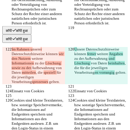
oder Verteidigung von 
oder Verteidigung von 
Rechtsansprüchen oder zum 
Rechtsansprüchen oder zum 
Schutz der Rechte einer anderen 
Schutz der Rechte einer anderen 
natürlichen oder juristischen 
natürlichen oder juristischen 
Person erforderlich ist.
Person erforderlich ist.
कॉपी
कॉपी हुआ
कॉपी
कॉपी हुआ
Im Rahmen u
nsere
r
U
nsere
 Datenschutzhinweise 
Datenschutzhinweise können 
wir 
können 
ferner
 weitere 
Angaben
den Nutzern
 weitere 
zu der 
Aufbewahrung 
und 
Informationen
 zu der 
Löschung 
Löschung 
von Daten 
beinhalten
, 
sowie zu der 
Aufbewahrung 
von 
die 
für die jeweiligen 
Daten 
mitteilen
, die 
speziell 
für 
Verarbeitung
en vorrangig
 gelten.
die jeweiligen 
Verarbeitung
sprozesses
 gelten.
Einsatz von Cookies
Einsatz von Cookies
Cookies sind kleine Textdateien, 
Cookies sind kleine Textdateien, 
bzw. sonstige Speichervermerke, 
bzw. sonstige Speichervermerke, 
die Informationen auf 
die Informationen auf 
Endgeräten speichern und 
Endgeräten speichern und 
Informationen aus den 
Informationen aus den 
Endgeräten auslesen. Z.B. um 
Endgeräten auslesen. Z.B. um 
den Login-Status in einem 
den Login-Status in einem 