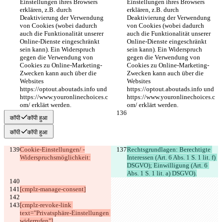
Einstellungen ihres Browsers 
Einstellungen ihres Browsers 
erklären, z.B. durch 
erklären, z.B. durch 
Deaktivierung der Verwendung 
Deaktivierung der Verwendung 
von Cookies (wobei dadurch 
von Cookies (wobei dadurch 
auch die Funktionalität unserer 
auch die Funktionalität unserer 
Online-Dienste eingeschränkt 
Online-Dienste eingeschränkt 
sein kann). Ein Widerspruch 
sein kann). Ein Widerspruch 
gegen die Verwendung von 
gegen die Verwendung von 
Cookies zu Online-Marketing-
Cookies zu Online-Marketing-
Zwecken kann auch über die 
Zwecken kann auch über die 
Websites 
Websites 
https://optout.aboutads.info und 
https://optout.aboutads.info und 
https://www.youronlinechoices.c
https://www.youronlinechoices.c
om/ erklärt werden.
om/ erklärt werden.
कॉपी
कॉपी हुआ
कॉपी
कॉपी हुआ
Cookie-Einstellungen/ -
Rechtsgrundlagen: Berechtigte 
Widerspruchsmöglichkeit:
Interessen (Art. 6 Abs. 1 S. 1 lit. f) 
DSGVO); Einwilligung (Art. 6 
Abs. 1 S. 1 lit. a) DSGVO).
[cmplz-manage-consent]
[cmplz-revoke-link 
text="Privatsphäre-Einstellungen 
widerrufen"]