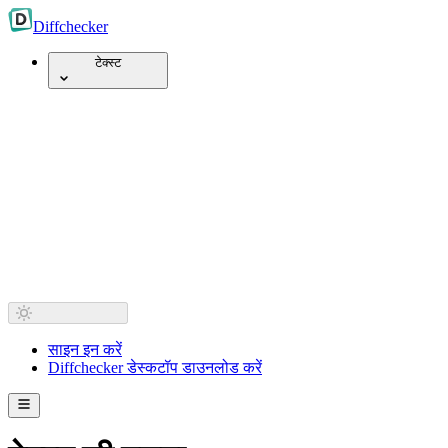
Diff
checker
टेक्स्ट
साइन इन करें
Diffchecker डेस्कटॉप डाउनलोड करें