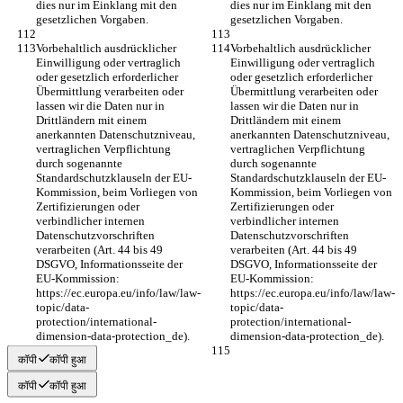
dies nur im Einklang mit den 
dies nur im Einklang mit den 
gesetzlichen Vorgaben.
gesetzlichen Vorgaben.
Vorbehaltlich ausdrücklicher 
Vorbehaltlich ausdrücklicher 
Einwilligung oder vertraglich 
Einwilligung oder vertraglich 
oder gesetzlich erforderlicher 
oder gesetzlich erforderlicher 
Übermittlung verarbeiten oder 
Übermittlung verarbeiten oder 
lassen wir die Daten nur in 
lassen wir die Daten nur in 
Drittländern mit einem 
Drittländern mit einem 
anerkannten Datenschutzniveau, 
anerkannten Datenschutzniveau, 
vertraglichen Verpflichtung 
vertraglichen Verpflichtung 
durch sogenannte 
durch sogenannte 
Standardschutzklauseln der EU-
Standardschutzklauseln der EU-
Kommission, beim Vorliegen von 
Kommission, beim Vorliegen von 
Zertifizierungen oder 
Zertifizierungen oder 
verbindlicher internen 
verbindlicher internen 
Datenschutzvorschriften 
Datenschutzvorschriften 
verarbeiten (Art. 44 bis 49 
verarbeiten (Art. 44 bis 49 
DSGVO, Informationsseite der 
DSGVO, Informationsseite der 
EU-Kommission: 
EU-Kommission: 
https://ec.europa.eu/info/law/law-
https://ec.europa.eu/info/law/law-
topic/data-
topic/data-
protection/international-
protection/international-
dimension-data-protection_de).
dimension-data-protection_de).
कॉपी
कॉपी हुआ
कॉपी
कॉपी हुआ