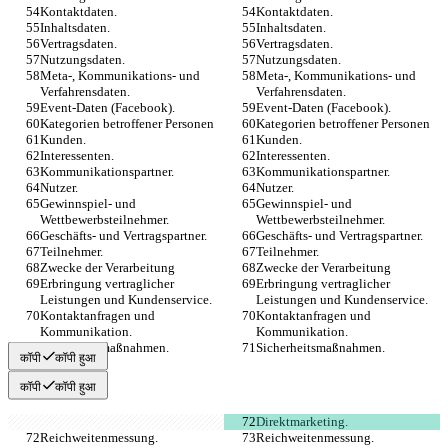
Kontaktdaten.
Kontaktdaten.
Inhaltsdaten.
Inhaltsdaten.
Vertragsdaten.
Vertragsdaten.
Nutzungsdaten.
Nutzungsdaten.
Meta-, Kommunikations- und 
Meta-, Kommunikations- und 
Verfahrensdaten.
Verfahrensdaten.
Event-Daten (Facebook).
Event-Daten (Facebook).
Kategorien betroffener Personen
Kategorien betroffener Personen
Kunden.
Kunden.
Interessenten.
Interessenten.
Kommunikationspartner.
Kommunikationspartner.
Nutzer.
Nutzer.
Gewinnspiel- und 
Gewinnspiel- und 
Wettbewerbsteilnehmer.
Wettbewerbsteilnehmer.
Geschäfts- und Vertragspartner.
Geschäfts- und Vertragspartner.
Teilnehmer.
Teilnehmer.
Zwecke der Verarbeitung
Zwecke der Verarbeitung
Erbringung vertraglicher 
Erbringung vertraglicher 
Leistungen und Kundenservice.
Leistungen und Kundenservice.
Kontaktanfragen und 
Kontaktanfragen und 
Kommunikation.
Kommunikation.
Sicherheitsmaßnahmen.
Sicherheitsmaßnahmen.
कॉपी
कॉपी हुआ
कॉपी
कॉपी हुआ
Direktmarketing.
Reichweitenmessung.
Reichweitenmessung.