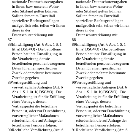
nationale Datenschutzvorgaben 
nationale Datenschutzvorgaben 
in Ihrem bzw. unserem Wohn- 
in Ihrem bzw. unserem Wohn- 
oder Sitzland gelten können. 
oder Sitzland gelten können. 
Sollten ferner im Einzelfall 
Sollten ferner im Einzelfall 
speziellere Rechtsgrundlagen 
speziellere Rechtsgrundlagen 
maßgeblich sein, teilen wir Ihnen 
maßgeblich sein, teilen wir Ihnen 
diese in der 
diese in der 
Datenschutzerklärung mit.
Datenschutzerklärung mit.
Einwilligung (Art. 6 Abs. 1 S. 1 
Einwilligung (Art. 6 Abs. 1 S. 1 
lit. a) DSGVO) - Die betroffene 
lit. a) DSGVO) - Die betroffene 
Person hat ihre Einwilligung in 
Person hat ihre Einwilligung in 
die Verarbeitung der sie 
die Verarbeitung der sie 
betreffenden personenbezogenen 
betreffenden personenbezogenen 
Daten für einen spezifischen 
Daten für einen spezifischen 
Zweck oder mehrere bestimmte 
Zweck oder mehrere bestimmte 
Zwecke gegeben.
Zwecke gegeben.
Vertragserfüllung und 
Vertragserfüllung und 
vorvertragliche Anfragen (Art. 6 
vorvertragliche Anfragen (Art. 6 
Abs. 1 S. 1 lit. b) DSGVO) - Die 
Abs. 1 S. 1 lit. b) DSGVO) - Die 
Verarbeitung ist für die Erfüllung 
Verarbeitung ist für die Erfüllung 
eines Vertrags, dessen 
eines Vertrags, dessen 
Vertragspartei die betroffene 
Vertragspartei die betroffene 
Person ist, oder zur Durchführung 
Person ist, oder zur Durchführung 
vorvertraglicher Maßnahmen 
vorvertraglicher Maßnahmen 
erforderlich, die auf Anfrage der 
erforderlich, die auf Anfrage der 
betroffenen Person erfolgen.
betroffenen Person erfolgen.
Rechtliche Verpflichtung (Art. 6 
Rechtliche Verpflichtung (Art. 6 