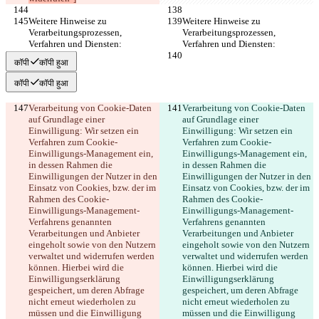
Weitere Hinweise zu 
Weitere Hinweise zu 
Verarbeitungsprozessen, 
Verarbeitungsprozessen, 
Verfahren und Diensten:
Verfahren und Diensten:
कॉपी
कॉपी हुआ
कॉपी
कॉपी हुआ
Verarbeitung von Cookie-Daten 
Verarbeitung von Cookie-Daten 
auf Grundlage einer 
auf Grundlage einer 
Einwilligung: Wir setzen ein 
Einwilligung: Wir setzen ein 
Verfahren zum Cookie-
Verfahren zum Cookie-
Einwilligungs-Management ein, 
Einwilligungs-Management ein, 
in dessen Rahmen die 
in dessen Rahmen die 
Einwilligungen der Nutzer in den 
Einwilligungen der Nutzer in den 
Einsatz von Cookies, bzw. der im 
Einsatz von Cookies, bzw. der im 
Rahmen des Cookie-
Rahmen des Cookie-
Einwilligungs-Management-
Einwilligungs-Management-
Verfahrens genannten 
Verfahrens genannten 
Verarbeitungen und Anbieter 
Verarbeitungen und Anbieter 
eingeholt sowie von den Nutzern 
eingeholt sowie von den Nutzern 
verwaltet und widerrufen werden 
verwaltet und widerrufen werden 
können. Hierbei wird die 
können. Hierbei wird die 
Einwilligungserklärung 
Einwilligungserklärung 
gespeichert, um deren Abfrage 
gespeichert, um deren Abfrage 
nicht erneut wiederholen zu 
nicht erneut wiederholen zu 
müssen und die Einwilligung 
müssen und die Einwilligung 