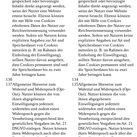
gespeichert oder bevorzugte 
gespeichert oder bevorzugte 
Inhalte direkt angezeigt werden, 
Inhalte direkt angezeigt werden, 
wenn der Nutzer eine Website 
wenn der Nutzer eine Website 
erneut besucht. Ebenso können 
erneut besucht. Ebenso können 
die mit Hilfe von Cookies 
die mit Hilfe von Cookies 
erhobenen Daten der Nutzer zur 
erhobenen Daten der Nutzer zur 
Reichweitenmessung verwendet 
Reichweitenmessung verwendet 
werden. Sofern wir Nutzern keine 
werden. Sofern wir Nutzern keine 
expliziten Angaben zur Art und 
expliziten Angaben zur Art und 
Speicherdauer von Cookies 
Speicherdauer von Cookies 
mitteilen (z. B. im Rahmen der 
mitteilen (z. B. im Rahmen der 
Einholung der Einwilligung), 
Einholung der Einwilligung), 
sollten Nutzer davon ausgehen, 
sollten Nutzer davon ausgehen, 
dass Cookies permanent sind und 
dass Cookies permanent sind und 
die Speicherdauer bis zu zwei 
die Speicherdauer bis zu zwei 
Jahre betragen kann.
Jahre betragen kann.
Allgemeine Hinweise zum 
Allgemeine Hinweise zum 
Widerruf und Widerspruch (Opt-
Widerruf und Widerspruch (Opt-
Out): Nutzer können die von 
Out): Nutzer können die von 
ihnen abgegebenen 
ihnen abgegebenen 
Einwilligungen jederzeit 
Einwilligungen jederzeit 
widerrufen und zudem einen 
widerrufen und zudem einen 
Widerspruch gegen die 
Widerspruch gegen die 
Verarbeitung entsprechend den 
Verarbeitung entsprechend den 
gesetzlichen Vorgaben im Art. 21 
gesetzlichen Vorgaben im Art. 21 
DSGVO einlegen. Nutzer können 
DSGVO einlegen. Nutzer können 
ihren Widerspruch auch über die 
ihren Widerspruch auch über die 