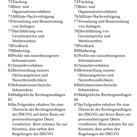
Tracking.
Tracking.
Büro- und 
Büro- und 
Organisationsverfahren.
Organisationsverfahren.
Affiliate-Nachverfolgung.
Affiliate-Nachverfolgung.
Verwaltung und Beantwortung 
Verwaltung und Beantwortung 
von Anfragen.
von Anfragen.
Durchführung von 
Durchführung von 
Gewinnspielen und 
Gewinnspielen und 
Wettbewerben.
Wettbewerben.
Feedback.
Feedback.
Marketing.
Marketing.
Profile mit nutzerbezogenen 
Profile mit nutzerbezogenen 
Informationen.
Informationen.
Anmeldeverfahren.
Anmeldeverfahren.
Bereitstellung unseres 
Bereitstellung unseres 
Onlineangebotes und 
Onlineangebotes und 
Nutzerfreundlichkeit.
Nutzerfreundlichkeit.
Informationstechnische 
Informationstechnische 
Infrastruktur.
Infrastruktur.
Maßgebliche Rechtsgrundlagen
Maßgebliche Rechtsgrundlagen
Im Folgenden erhalten Sie eine 
Im Folgenden erhalten Sie eine 
Übersicht der Rechtsgrundlagen 
Übersicht der Rechtsgrundlagen 
der DSGVO, auf deren Basis wir 
der DSGVO, auf deren Basis wir 
personenbezogene Daten 
personenbezogene Daten 
verarbeiten. Bitte nehmen Sie zur 
verarbeiten. Bitte nehmen Sie zur 
Kenntnis, dass neben den 
Kenntnis, dass neben den 
Regelungen der DSGVO 
Regelungen der DSGVO 