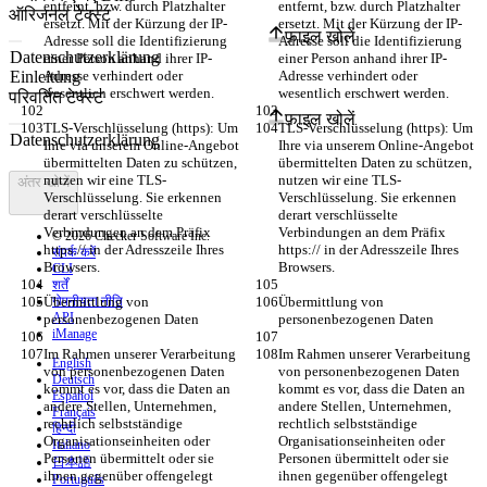
entfernt, bzw. durch Platzhalter 
entfernt, bzw. durch Platzhalter 
ऑरिजनल टेक्स्ट
ersetzt. Mit der Kürzung der IP-
ersetzt. Mit der Kürzung der IP-
फ़ाइल खोलें
Adresse soll die Identifizierung 
Adresse soll die Identifizierung 
einer Person anhand ihrer IP-
einer Person anhand ihrer IP-
Adresse verhindert oder 
Adresse verhindert oder 
wesentlich erschwert werden.
wesentlich erschwert werden.
परिवर्तित टेक्स्ट
फ़ाइल खोलें
TLS-Verschlüsselung (https): Um 
TLS-Verschlüsselung (https): Um 
Ihre via unserem Online-Angebot 
Ihre via unserem Online-Angebot 
übermittelten Daten zu schützen, 
übermittelten Daten zu schützen, 
nutzen wir eine TLS-
nutzen wir eine TLS-
अंतर खोजें
Verschlüsselung. Sie erkennen 
Verschlüsselung. Sie erkennen 
derart verschlüsselte 
derart verschlüsselte 
Verbindungen an dem Präfix 
Verbindungen an dem Präfix 
© 2026 Checker Software Inc.
https:// in der Adresszeile Ihres 
https:// in der Adresszeile Ihres 
संपर्क करें
Browsers.
Browsers.
CLI
शर्तें
Übermittlung von 
गोपनीयता नीति
Übermittlung von 
API
personenbezogenen Daten
personenbezogenen Daten
iManage
Im Rahmen unserer Verarbeitung 
Im Rahmen unserer Verarbeitung 
English
von personenbezogenen Daten 
von personenbezogenen Daten 
Deutsch
kommt es vor, dass die Daten an 
kommt es vor, dass die Daten an 
Español
andere Stellen, Unternehmen, 
andere Stellen, Unternehmen, 
Français
rechtlich selbstständige 
rechtlich selbstständige 
हिन्दी
Organisationseinheiten oder 
Organisationseinheiten oder 
Italiano
Personen übermittelt oder sie 
Personen übermittelt oder sie 
日本語
ihnen gegenüber offengelegt 
ihnen gegenüber offengelegt 
Português