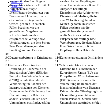
werden. Zu den Empfängern 
werden. Zu den Empfängern 
简体中文
dieser Daten können z.B. mit IT-
dieser Daten können z.B. mit IT-
繁體中文
Aufgaben beauftragte 
Aufgaben beauftragte 
한국어
Dienstleister oder Anbieter von 
Dienstleister oder Anbieter von 
Diensten und Inhalten, die in 
Diensten und Inhalten, die in 
eine Webseite eingebunden 
eine Webseite eingebunden 
werden, gehören. In solchen 
werden, gehören. In solchen 
Fällen beachten wir die 
Fällen beachten wir die 
gesetzlichen Vorgaben und 
gesetzlichen Vorgaben und 
schließen insbesondere 
schließen insbesondere 
entsprechende Verträge bzw. 
entsprechende Verträge bzw. 
Vereinbarungen, die dem Schutz 
Vereinbarungen, die dem Schutz 
Ihrer Daten dienen, mit den 
Ihrer Daten dienen, mit den 
Empfängern Ihrer Daten ab.
Empfängern Ihrer Daten ab.
Datenverarbeitung in Drittländern
Datenverarbeitung in Drittländern
Sofern wir Daten in einem 
Sofern wir Daten in einem 
Drittland (d.h., außerhalb der 
Drittland (d.h., außerhalb der 
Europäischen Union (EU), des 
Europäischen Union (EU), des 
Europäischen Wirtschaftsraums 
Europäischen Wirtschaftsraums 
(EWR)) verarbeiten oder die 
(EWR)) verarbeiten oder die 
Verarbeitung im Rahmen der 
Verarbeitung im Rahmen der 
Inanspruchnahme von Diensten 
Inanspruchnahme von Diensten 
Dritter oder der Offenlegung bzw. 
Dritter oder der Offenlegung bzw. 
Übermittlung von Daten an 
Übermittlung von Daten an 
andere Personen, Stellen oder 
andere Personen, Stellen oder 
Unternehmen stattfindet, erfolgt 
Unternehmen stattfindet, erfolgt 