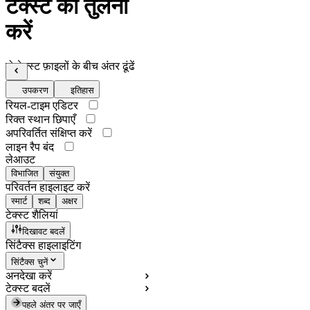
टेक्स्ट की तुलना
करें
दो टेक्स्ट फ़ाइलों के बीच अंतर ढूंढें
उपकरण
इतिहास
रियल-टाइम एडिटर
रिक्त स्थान छिपाएँ
अपरिवर्तित संक्षिप्त करें
लाइन रैप बंद
लेआउट
विभाजित
संयुक्त
परिवर्तन हाइलाइट करें
स्मार्ट
शब्द
अक्षर
टेक्स्ट शैलियां
दिखावट बदलें
सिंटैक्स हाइलाइटिंग
सिंटैक्स चुनें
अनदेखा करें
टेक्स्ट बदलें
पहले अंतर पर जाएँ