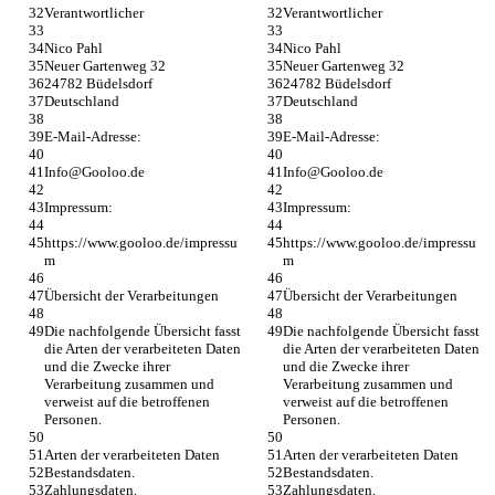
Verantwortlicher
Verantwortlicher
Nico Pahl
Nico Pahl
Neuer Gartenweg 32
Neuer Gartenweg 32
24782 Büdelsdorf
24782 Büdelsdorf
Deutschland
Deutschland
E-Mail-Adresse:
E-Mail-Adresse:
Info@Gooloo.de
Info@Gooloo.de
Impressum:
Impressum:
https://www.gooloo.de/impressu
https://www.gooloo.de/impressu
m
m
Übersicht der Verarbeitungen
Übersicht der Verarbeitungen
Die nachfolgende Übersicht fasst 
Die nachfolgende Übersicht fasst 
die Arten der verarbeiteten Daten 
die Arten der verarbeiteten Daten 
und die Zwecke ihrer 
und die Zwecke ihrer 
Verarbeitung zusammen und 
Verarbeitung zusammen und 
verweist auf die betroffenen 
verweist auf die betroffenen 
Personen.
Personen.
Arten der verarbeiteten Daten
Arten der verarbeiteten Daten
Bestandsdaten.
Bestandsdaten.
Zahlungsdaten.
Zahlungsdaten.