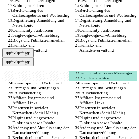
Geschäftliche Leistungen
Geschäftliche Leistungen
Zahlungsverfahren
Zahlungsverfahren
Bereitstellung des 
Bereitstellung des 
Onlineangebotes und Webhosting
Onlineangebotes und Webhosting
Registrierung, Anmeldung und 
Registrierung, Anmeldung und 
Nutzerkonto
Nutzerkonto
Community Funktionen
Community Funktionen
Single-Sign-On-Anmeldung
Single-Sign-On-Anmeldung
Blogs und Publikationsmedien
Blogs und Publikationsmedien
Kontakt- und 
Kontakt- und 
Anfragenverwaltung
Anfragenverwaltung
कॉपी
कॉपी हुआ
कॉपी
कॉपी हुआ
Kommunikation via Messenger
Push-Nachrichten
Gewinnspiele und Wettbewerbe
Gewinnspiele und Wettbewerbe
Umfragen und Befragungen
Umfragen und Befragungen
Onlinemarketing
Onlinemarketing
Affiliate-Programme und 
Affiliate-Programme und 
Affiliate-Links
Affiliate-Links
Präsenzen in sozialen 
Präsenzen in sozialen 
Netzwerken (Social Media)
Netzwerken (Social Media)
Plugins und eingebettete 
Plugins und eingebettete 
Funktionen sowie Inhalte
Funktionen sowie Inhalte
Änderung und Aktualisierung der 
Änderung und Aktualisierung der 
Datenschutzerklärung
Datenschutzerklärung
Rechte der betroffenen Personen
Rechte der betroffenen Personen