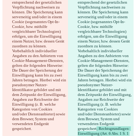
entsprechend der gesetzlichen 
entsprechend der gesetzlichen 
Verpflichtung nachweisen zu 
Verpflichtung nachweisen zu 
können. Die Speicherung kann 
können. Die Speicherung kann 
serverseitig und/oder in einem 
serverseitig und/oder in einem 
Cookie (sogenanntes Opt-In-
Cookie (sogenanntes Opt-In-
Cookie, bzw. mithilfe 
Cookie, bzw. mithilfe 
vergleichbarer Technologien) 
vergleichbarer Technologien) 
erfolgen, um die Einwilligung 
erfolgen, um die Einwilligung 
einem Nutzer, bzw. dessen Gerät 
einem Nutzer, bzw. dessen Gerät 
zuordnen zu können. 
zuordnen zu können. 
Vorbehaltlich individueller 
Vorbehaltlich individueller 
Angaben zu den Anbietern von 
Angaben zu den Anbietern von 
Cookie-Management-Diensten, 
Cookie-Management-Diensten, 
gelten die folgenden Hinweise: 
gelten die folgenden Hinweise: 
Die Dauer der Speicherung der 
Die Dauer der Speicherung der 
Einwilligung kann bis zu zwei 
Einwilligung kann bis zu zwei 
Jahren betragen. Hierbei wird ein 
Jahren betragen. Hierbei wird ein 
pseudonymer Nutzer-
pseudonymer Nutzer-
Identifikator gebildet und mit 
Identifikator gebildet und mit 
dem Zeitpunkt der Einwilligung, 
dem Zeitpunkt der Einwilligung, 
Angaben zur Reichweite der 
Angaben zur Reichweite der 
Einwilligung (z. B. welche 
Einwilligung (z. B. welche 
Kategorien von Cookies 
Kategorien von Cookies 
und/oder Diensteanbieter) sowie 
und/oder Diensteanbieter) sowie 
dem Browser, System und 
dem Browser, System und 
verwendeten Endgerät 
verwendeten Endgerät 
gespeichert
.
gespeichert
; Rechtsgrundlagen: 
Einwilligung (Art. 6 Abs. 1 S. 1 