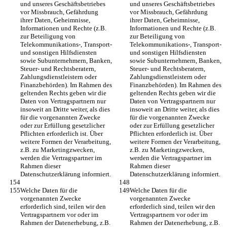
und unseres Geschäftsbetriebes 
und unseres Geschäftsbetriebes 
vor Missbrauch, Gefährdung 
vor Missbrauch, Gefährdung 
ihrer Daten, Geheimnisse, 
ihrer Daten, Geheimnisse, 
Informationen und Rechte (z.B. 
Informationen und Rechte (z.B. 
zur Beteiligung von 
zur Beteiligung von 
Telekommunikations-, Transport- 
Telekommunikations-, Transport- 
und sonstigen Hilfsdiensten 
und sonstigen Hilfsdiensten 
sowie Subunternehmern, Banken, 
sowie Subunternehmern, Banken, 
Steuer- und Rechtsberatern, 
Steuer- und Rechtsberatern, 
Zahlungsdienstleistern oder 
Zahlungsdienstleistern oder 
Finanzbehörden). Im Rahmen des 
Finanzbehörden). Im Rahmen des 
geltenden Rechts geben wir die 
geltenden Rechts geben wir die 
Daten von Vertragspartnern nur 
Daten von Vertragspartnern nur 
insoweit an Dritte weiter, als dies 
insoweit an Dritte weiter, als dies 
für die vorgenannten Zwecke 
für die vorgenannten Zwecke 
oder zur Erfüllung gesetzlicher 
oder zur Erfüllung gesetzlicher 
Pflichten erforderlich ist. Über 
Pflichten erforderlich ist. Über 
weitere Formen der Verarbeitung, 
weitere Formen der Verarbeitung, 
z.B. zu Marketingzwecken, 
z.B. zu Marketingzwecken, 
werden die Vertragspartner im 
werden die Vertragspartner im 
Rahmen dieser 
Rahmen dieser 
Datenschutzerklärung informiert.
Datenschutzerklärung informiert.
Welche Daten für die 
Welche Daten für die 
vorgenannten Zwecke 
vorgenannten Zwecke 
erforderlich sind, teilen wir den 
erforderlich sind, teilen wir den 
Vertragspartnern vor oder im 
Vertragspartnern vor oder im 
Rahmen der Datenerhebung, z.B. 
Rahmen der Datenerhebung, z.B. 