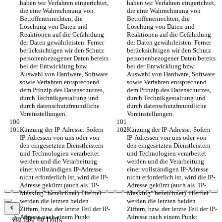
haben wir Verfahren eingerichtet, 
haben wir Verfahren eingerichtet, 
die eine Wahrnehmung von 
die eine Wahrnehmung von 
Betroffenenrechten, die 
Betroffenenrechten, die 
Löschung von Daten und 
Löschung von Daten und 
Reaktionen auf die Gefährdung 
Reaktionen auf die Gefährdung 
der Daten gewährleisten. Ferner 
der Daten gewährleisten. Ferner 
berücksichtigen wir den Schutz 
berücksichtigen wir den Schutz 
personenbezogener Daten bereits 
personenbezogener Daten bereits 
bei der Entwicklung bzw. 
bei der Entwicklung bzw. 
Auswahl von Hardware, Software 
Auswahl von Hardware, Software 
sowie Verfahren entsprechend 
sowie Verfahren entsprechend 
dem Prinzip des Datenschutzes, 
dem Prinzip des Datenschutzes, 
durch Technikgestaltung und 
durch Technikgestaltung und 
durch datenschutzfreundliche 
durch datenschutzfreundliche 
Voreinstellungen.
Voreinstellungen.
Kürzung der IP-Adresse: Sofern 
Kürzung der IP-Adresse: Sofern 
IP-Adressen von uns oder von 
IP-Adressen von uns oder von 
den eingesetzten Dienstleistern 
den eingesetzten Dienstleistern 
und Technologien verarbeitet 
und Technologien verarbeitet 
werden und die Verarbeitung 
werden und die Verarbeitung 
einer vollständigen IP-Adresse 
einer vollständigen IP-Adresse 
nicht erforderlich ist, wird die IP-
nicht erforderlich ist, wird die IP-
Adresse gekürzt (auch als "IP-
Adresse gekürzt (auch als "IP-
Masking" bezeichnet). Hierbei 
Masking" bezeichnet). Hierbei 
werden die letzten beiden 
werden die letzten beiden 
Ziffern, bzw. der letzte Teil der IP-
Ziffern, bzw. der letzte Teil der IP-
Adresse nach einem Punkt 
Adresse nach einem Punkt 
सेव किए गए Diffs