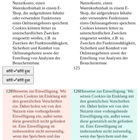
Nutzerkonto, einen 
Nutzerkonto, einen 
Warenkorbinhalt in einem E-
Warenkorbinhalt in einem E-
Shop, die aufgerufenen Inhalte 
Shop, die aufgerufenen Inhalte 
oder verwendete Funktionen 
oder verwendete Funktionen 
eines Onlineangebotes speichern. 
eines Onlineangebotes speichern. 
Cookies können ferner zu 
Cookies können ferner zu 
unterschiedlichen Zwecken 
unterschiedlichen Zwecken 
eingesetzt werden, z.B. zu 
eingesetzt werden, z.B. zu 
Zwecken der Funktionsfähigkeit, 
Zwecken der Funktionsfähigkeit, 
Sicherheit und Komfort von 
Sicherheit und Komfort von 
Onlineangeboten sowie der 
Onlineangeboten sowie der 
Erstellung von Analysen der 
Erstellung von Analysen der 
Besucherströme.
Besucherströme.
कॉपी
कॉपी हुआ
कॉपी
कॉपी हुआ
Hinweise zur Einwilligung: Wir 
Hinweise zur Einwilligung: Wir 
setzen Cookies im Einklang mit 
setzen Cookies im Einklang mit 
den gesetzlichen Vorschriften 
den gesetzlichen Vorschriften 
ein. Daher holen wir von den 
ein. Daher holen wir von den 
Nutzern eine vorhergehende 
Nutzern eine vorhergehende 
Einwilligung ein, außer wenn 
Einwilligung ein, außer wenn 
diese gesetzlich nicht gefordert 
diese gesetzlich nicht gefordert 
ist. Eine Einwilligung ist 
ist. Eine Einwilligung ist 
insbesondere nicht notwendig, 
insbesondere nicht notwendig, 
wenn das Speichern und das 
wenn das Speichern und das 