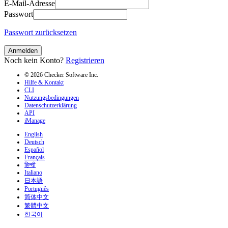
E-Mail-Adresse
Passwort
Passwort zurücksetzen
Anmelden
Noch kein Konto?
Registrieren
© 2026 Checker Software Inc.
Hilfe & Kontakt
CLI
Nutzungsbedingungen
Datenschutzerklärung
API
iManage
English
Deutsch
Español
Français
हिन्दी
Italiano
日本語
Português
简体中文
繁體中文
한국어