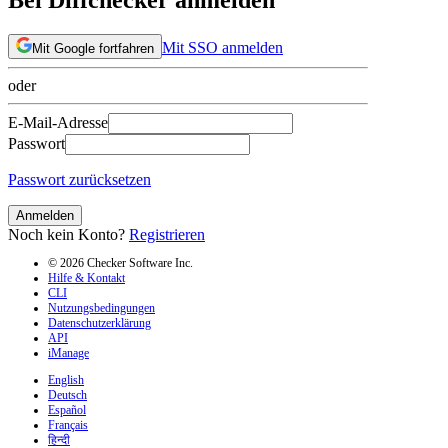
Mit SSO anmelden
Mit Google fortfahren
oder
E-Mail-Adresse
Passwort
Passwort zurücksetzen
Anmelden
Noch kein Konto?
Registrieren
© 2026 Checker Software Inc.
Hilfe & Kontakt
CLI
Nutzungsbedingungen
Datenschutzerklärung
API
iManage
English
Deutsch
Español
Français
हिन्दी