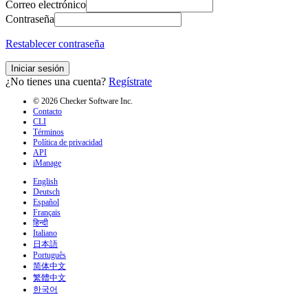
Correo electrónico
Contraseña
Restablecer contraseña
Iniciar sesión
¿No tienes una cuenta?
Regístrate
© 2026 Checker Software Inc.
Contacto
CLI
Términos
Política de privacidad
API
iManage
English
Deutsch
Español
Français
हिन्दी
Italiano
日本語
Português
简体中文
繁體中文
한국어