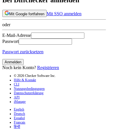
Mit SSO anmelden
Mit Google fortfahren
oder
E-Mail-Adresse
Passwort
Passwort zurücksetzen
Anmelden
Noch kein Konto?
Registrieren
© 2026 Checker Software Inc.
Hilfe & Kontakt
CLI
Nutzungsbedingungen
Datenschutzerklärung
API
iManage
English
Deutsch
Español
Français
हिन्दी