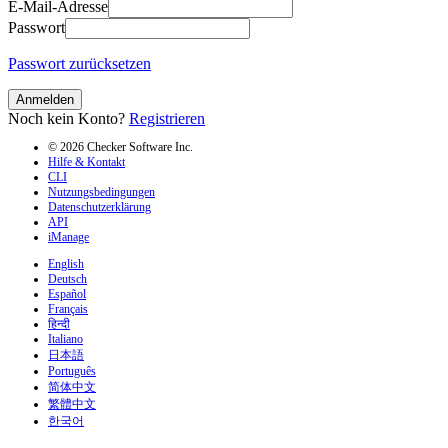
E-Mail-Adresse
Passwort
Passwort zurücksetzen
Anmelden
Noch kein Konto?
Registrieren
© 2026 Checker Software Inc.
Hilfe & Kontakt
CLI
Nutzungsbedingungen
Datenschutzerklärung
API
iManage
English
Deutsch
Español
Français
हिन्दी
Italiano
日本語
Português
简体中文
繁體中文
한국어