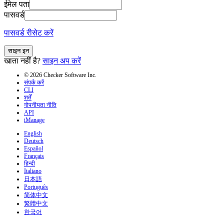
ईमेल पता
पासवर्ड
पासवर्ड रीसेट करें
साइन इन
खाता नहीं है?
साइन अप करें
© 2026 Checker Software Inc.
संपर्क करें
CLI
शर्तें
गोपनीयता नीति
API
iManage
English
Deutsch
Español
Français
हिन्दी
Italiano
日本語
Português
简体中文
繁體中文
한국어