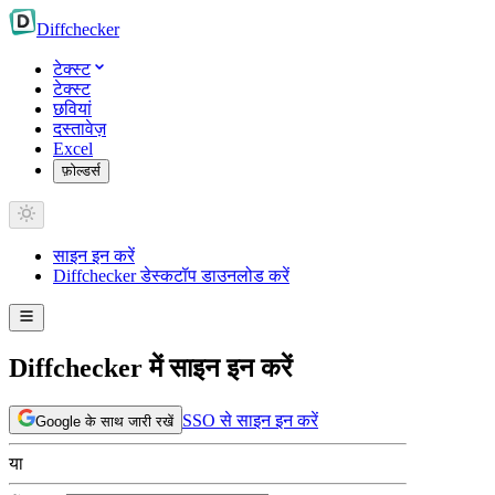
Diff
checker
टेक्स्ट
टेक्स्ट
छवियां
दस्तावेज़
Excel
फ़ोल्डर्स
साइन इन करें
Diffchecker डेस्कटॉप डाउनलोड करें
Diffchecker में साइन इन करें
SSO से साइन इन करें
Google के साथ जारी रखें
या