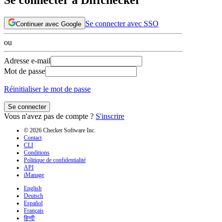
Se connecter avec SSO
Continuer avec Google
ou
Adresse e-mail
Mot de passe
Réinitialiser le mot de passe
Se connecter
Vous n'avez pas de compte ?
S'inscrire
© 2026 Checker Software Inc.
Contact
CLI
Conditions
Politique de confidentialité
API
iManage
English
Deutsch
Español
Français
हिन्दी