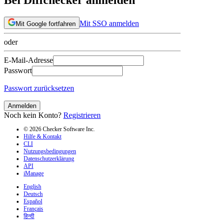
Mit SSO anmelden
Mit Google fortfahren
oder
E-Mail-Adresse
Passwort
Passwort zurücksetzen
Anmelden
Noch kein Konto?
Registrieren
© 2026 Checker Software Inc.
Hilfe & Kontakt
CLI
Nutzungsbedingungen
Datenschutzerklärung
API
iManage
English
Deutsch
Español
Français
हिन्दी