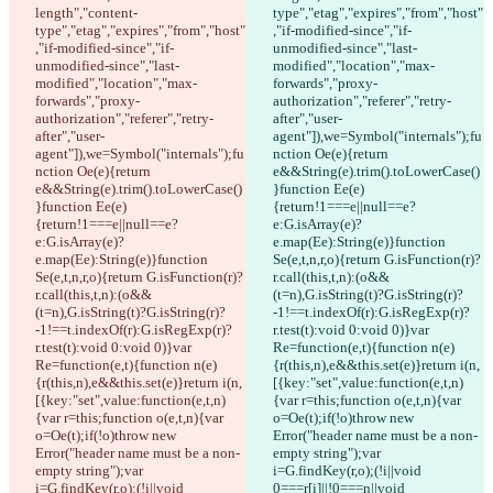
length","content-
type","etag","expires","from","host"
type","etag","expires","from","host"
,"if-modified-since","if-
,"if-modified-since","if-
unmodified-since","last-
unmodified-since","last-
modified","location","max-
modified","location","max-
forwards","proxy-
forwards","proxy-
authorization","referer","retry-
authorization","referer","retry-
after","user-
after","user-
agent"]),we=Symbol("internals");fu
agent"]),we=Symbol("internals");fu
nction Oe(e){return 
nction Oe(e){return 
e&&String(e).trim().toLowerCase()
e&&String(e).trim().toLowerCase()
}function Ee(e)
}function Ee(e)
{return!1===e||null==e?
{return!1===e||null==e?
e:G.isArray(e)?
e:G.isArray(e)?
e.map(Ee):String(e)}function 
e.map(Ee):String(e)}function 
Se(e,t,n,r,o){return G.isFunction(r)?
Se(e,t,n,r,o){return G.isFunction(r)?
r.call(this,t,n):(o&&
r.call(this,t,n):(o&&
(t=n),G.isString(t)?G.isString(r)?
(t=n),G.isString(t)?G.isString(r)?
-1!==t.indexOf(r):G.isRegExp(r)?
-1!==t.indexOf(r):G.isRegExp(r)?
r.test(t):void 0:void 0)}var 
r.test(t):void 0:void 0)}var 
Re=function(e,t){function n(e)
Re=function(e,t){function n(e)
{r(this,n),e&&this.set(e)}return i(n,
{r(this,n),e&&this.set(e)}return i(n,
[{key:"set",value:function(e,t,n)
[{key:"set",value:function(e,t,n)
{var r=this;function o(e,t,n){var 
{var r=this;function o(e,t,n){var 
o=Oe(t);if(!o)throw new 
o=Oe(t);if(!o)throw new 
Error("header name must be a non-
Error("header name must be a non-
empty string");var 
empty string");var 
i=G.findKey(r,o);(!i||void 
i=G.findKey(r,o);(!i||void 
0===r[i]||!0===n||void 