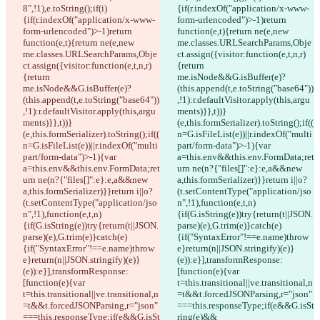
8",!1),e.toString();if(i)
{if(r.indexOf("application/x-www-
{if(r.indexOf("application/x-www-
form-urlencoded")>-1)return 
form-urlencoded")>-1)return 
function(e,t){return ne(e,new 
function(e,t){return ne(e,new 
me.classes.URLSearchParams,Obje
me.classes.URLSearchParams,Obje
ct.assign({visitor:function(e,t,n,r)
ct.assign({visitor:function(e,t,n,r)
{return 
{return 
me.isNode&&G.isBuffer(e)?
me.isNode&&G.isBuffer(e)?
(this.append(t,e.toString("base64"))
(this.append(t,e.toString("base64"))
,!1):r.defaultVisitor.apply(this,argu
,!1):r.defaultVisitor.apply(this,argu
ments)}},t))}
ments)}},t))}
(e,this.formSerializer).toString();if((
(e,this.formSerializer).toString();if((
n=G.isFileList(e))||r.indexOf("multi
n=G.isFileList(e))||r.indexOf("multi
part/form-data")>-1){var 
part/form-data")>-1){var 
a=this.env&&this.env.FormData;ret
a=this.env&&this.env.FormData;ret
urn ne(n?{"files[]":e}:e,a&&new 
urn ne(n?{"files[]":e}:e,a&&new 
a,this.formSerializer)}}return i||o?
a,this.formSerializer)}}return i||o?
(t.setContentType("application/jso
(t.setContentType("application/jso
n",!1),function(e,t,n)
n",!1),function(e,t,n)
{if(G.isString(e))try{return(t||JSON.
{if(G.isString(e))try{return(t||JSON.
parse)(e),G.trim(e)}catch(e)
parse)(e),G.trim(e)}catch(e)
{if("SyntaxError"!==e.name)throw 
{if("SyntaxError"!==e.name)throw 
e}return(n||JSON.stringify)(e)}
e}return(n||JSON.stringify)(e)}
(e)):e}],transformResponse:
(e)):e}],transformResponse:
[function(e){var 
[function(e){var 
t=this.transitional||ve.transitional,n
t=this.transitional||ve.transitional,n
=t&&t.forcedJSONParsing,r="json"
=t&&t.forcedJSONParsing,r="json"
===this.responseType;if(e&&G.isSt
===this.responseType;if(e&&G.isSt
ring(e)&&