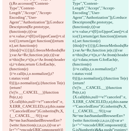
();Re.accessor(["Content-
Type","Content-
Type","Content-
Length","Accept","Accept-
Length","Accept","Accept-
Encoding","User-
Encoding","User-
Agent","Authorization"]),G.reduce
Agent","Authorization"]),G.reduce
Descriptors(Re.prototype,
Descriptors(Re.prototype,
(function(e,t){var 
(function(e,t){var 
n=e.value,r=t[0].toUpperCase()+t.sl
n=e.value,r=t[0].toUpperCase()+t.sl
ice(1);return{get:function(){return 
ice(1);return{get:function(){return 
n},set:function(e)
n},set:function(e)
{this[r]=e}}})),G.freezeMethods(Re
{this[r]=e}}})),G.freezeMethods(Re
);var Ae=Re;function je(e,t){var 
);var Ae=Re;function je(e,t){var 
n=this||be,r=t||n,o=Ae.from(r.header
n=this||be,r=t||n,o=Ae.from(r.header
s),i=r.data;return G.forEach(e,
s),i=r.data;return G.forEach(e,
(function(e)
(function(e)
{i=e.call(n,i,o.normalize(),t?
{i=e.call(n,i,o.normalize(),t?
t.status:void 
t.status:void 
0)})),o.normalize(),i}function Te(e)
0)})),o.normalize(),i}function Te(e)
{return!
{return!
(!e||!e.__CANCEL__)}function 
(!e||!e.__CANCEL__)}function 
Pe(e,t,n)
Pe(e,t,n)
{X.call(this,null==e?"canceled":e,
{X.call(this,null==e?"canceled":e,
X.ERR_CANCELED,t,n),this.name
X.ERR_CANCELED,t,n),this.name
="CanceledError"}G.inherits(Pe,X,
="CanceledError"}G.inherits(Pe,X,
{__CANCEL__:!0});var 
{__CANCEL__:!0});var 
Ne=me.hasStandardBrowserEnv?
Ne=me.hasStandardBrowserEnv?
{write:function(e,t,n,r,o,i){var a=
{write:function(e,t,n,r,o,i){var a=
[e+"="+encodeURIComponent(t)];
[e+"="+encodeURIComponent(t)];
G.isNumber(n)&&a.push("expires=