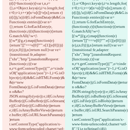
(r[i]=function(e){var t,n,r=
{},o=Object.keys(e),i=o.length;for(
{},o=Object.keys(e),i=o.length;for(
t=0;t<i;t++)r[n=o[t]]=e[n];return r}
t=0;t<i;t++)r[n=o[t]]=e[n];return r}
(r[i])),!a)}if(G.isFormData(e)&&G.is
(r[i])),!a)}if(G.isFormData(e)&&G.is
Function(e.entries)){var n=
Function(e.entries)){var n=
{};return G.forEachEntry(e,
{};return G.forEachEntry(e,
(function(e,r){t(function(e){return 
(function(e,r){t(function(e){return 
G.matchAll(/\w+|\
G.matchAll(/\w+|\
[(\w*)]/g,e).map((function(e)
[(\w*)]/g,e).map((function(e)
{return"[]"===e[0]?"":e[1]||e[0]}))}
{return"[]"===e[0]?"":e[1]||e[0]}))}
(e),r,n,0)})),n}return null}var ve=
(e),r,n,0)})),n}return null}var ve=
{transitional:fe,adapter:
{transitional:fe,adapter:
["xhr","http"],transformRequest:
["xhr","http"],transformRequest:
[function(e,t){var 
[function(e,t){var 
n,r=t.getContentType()||"",o=r.inde
n,r=t.getContentType()||"",o=r.inde
xOf("application/json")>-1,i=G.isO
xOf("application/json")>-1,i=G.isO
bject(e);if(i&&G.isHTMLForm(e)&
bject(e);if(i&&G.isHTMLForm(e)&
&(e=new 
&(e=new 
FormData(e)),G.isFormData(e))retur
FormData(e)),G.isFormData(e))retur
n o&&o?
n o&&o?
JSON.stringify(ye(e)):e;if(G.isArray
JSON.stringify(ye(e)):e;if(G.isArray
Buffer(e)||G.isBuffer(e)||G.isStream(
Buffer(e)||G.isBuffer(e)||G.isStream(
e)||G.isFile(e)||G.isBlob(e))return 
e)||G.isFile(e)||G.isBlob(e))return 
e;if(G.isArrayBufferView(e))return 
e;if(G.isArrayBufferView(e))return 
e.buffer;if(G.isURLSearchParams(e)
e.buffer;if(G.isURLSearchParams(e)
)return 
)return 
t.setContentType("application/x-
t.setContentType("application/x-
www-form-urlencoded;charset=utf-
www-form-urlencoded;charset=utf-
8",!1),e.toString();if(i)