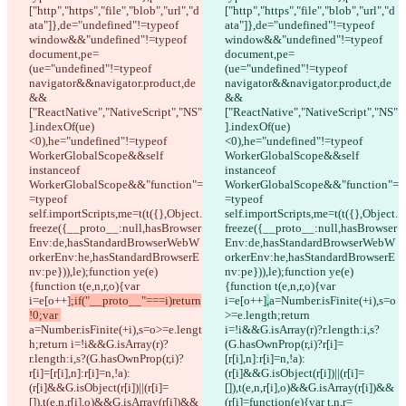
;if("__proto__"===i)return
,
a=Number.isFinite(+i),s=o
!0;var 
>=e.length;return 
a=Number.isFinite(+i),s=o>=e.lengt
i=!i&&G.isArray(r)?r.length:i,s?
h;return i=!i&&G.isArray(r)?
(G.hasOwnProp(r,i)?r[i]=
r.length:i,s?(G.hasOwnProp(r,i)?
[r[i],n]:r[i]=n,!a):
r[i]=[r[i],n]:r[i]=n,!a):
(r[i]&&G.isObject(r[i])||(r[i]=
(r[i]&&G.isObject(r[i])||(r[i]=
[]),t(e,n,r[i],o)&&G.isArray(r[i])&&
[]),t(e,n,r[i],o)&&G.isArray(r[i])&&
(r[i]=function(e){var t,n,r=