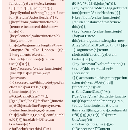
function(e){var t=s(e,2);return 
t[0]+": "+t[1]})).join("\n")}},
t[0]+": "+t[1]})).join("\n")}},
{key:Symbol.toStringTag,get:funct
{key:Symbol.toStringTag,get:funct
ion(){return"AxiosHeaders"}}],
ion(){return"AxiosHeaders"}}],
[{key:"from",value:function(e)
[{key:"from",value:function(e)
{return e instanceof this?e:new 
{return e instanceof this?e:new 
this(e)}},
this(e)}},
{key:"concat",value:function(e)
{key:"concat",value:function(e)
{for(var t=new 
{for(var t=new 
this(e),n=arguments.length,r=new 
this(e),n=arguments.length,r=new 
Array(n>1?n-1:0),o=1;o<n;o++)r[o-
Array(n>1?n-1:0),o=1;o<n;o++)r[o-
1]=arguments[o];return 
1]=arguments[o];return 
r.forEach((function(e){return 
r.forEach((function(e){return 
t.set(e)})),t}},
t.set(e)})),t}},
{key:"accessor",value:function(e)
{key:"accessor",value:function(e)
{var t=(this[we]=this[we]=
{var t=(this[we]=this[we]=
{accessors:
{accessors:
{}}).accessors,n=this.prototype;fun
{}}).accessors,n=this.prototype;fun
ction r(e){var r=Oe(e);t[r]||
ction r(e){var r=Oe(e);t[r]||
(!function(e,t){var 
(!function(e,t){var 
n=G.toCamelCase(" "+t);
n=G.toCamelCase(" "+t);
["get","set","has"].forEach((functio
["get","set","has"].forEach((functio
n(r){Object.defineProperty(e,r+n,
n(r){Object.defineProperty(e,r+n,
{value:function(e,n,o){return 
{value:function(e,n,o){return 
this[r].call(this,t,e,n,o)},configurabl
this[r].call(this,t,e,n,o)},configurabl
e:!0})}))}(n,e),t[r]=!0)}return 
e:!0})}))}(n,e),t[r]=!0)}return 
G.isArray(e)?
G.isArray(e)?
e.forEach(r):r(e),this}}]),n}
e.forEach(r):r(e),this}}]),n}
();Re.accessor(["Content-