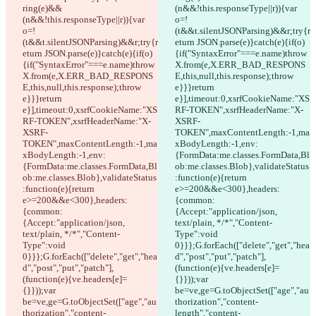
ring(e)&&
(n&&!this.responseType||r)){var 
(n&&!this.responseType||r)){var 
o=!
o=!
(t&&t.silentJSONParsing)&&r;try{r
(t&&t.silentJSONParsing)&&r;try{r
eturn JSON.parse(e)}catch(e){if(o)
eturn JSON.parse(e)}catch(e){if(o)
{if("SyntaxError"===e.name)throw 
{if("SyntaxError"===e.name)throw 
X.from(e,X.ERR_BAD_RESPONS
X.from(e,X.ERR_BAD_RESPONS
E,this,null,this.response);throw 
E,this,null,this.response);throw 
e}}}return 
e}}}return 
e}],timeout:0,xsrfCookieName:"XS
e}],timeout:0,xsrfCookieName:"XS
RF-TOKEN",xsrfHeaderName:"X-
RF-TOKEN",xsrfHeaderName:"X-
XSRF-
XSRF-
TOKEN",maxContentLength:-1,ma
TOKEN",maxContentLength:-1,ma
xBodyLength:-1,env:
xBodyLength:-1,env:
{FormData:me.classes.FormData,Bl
{FormData:me.classes.FormData,Bl
ob:me.classes.Blob},validateStatus
ob:me.classes.Blob},validateStatus
:function(e){return 
:function(e){return 
e>=200&&e<300},headers:
e>=200&&e<300},headers:
{common:
{common:
{Accept:"application/json, 
{Accept:"application/json, 
text/plain, */*","Content-
text/plain, */*","Content-
Type":void 
Type":void 
0}}};G.forEach(["delete","get","hea
0}}};G.forEach(["delete","get","hea
d","post","put","patch"],
d","post","put","patch"],
(function(e){ve.headers[e]=
(function(e){ve.headers[e]=
{}}));var 
{}}));var 
be=ve,ge=G.toObjectSet(["age","au
be=ve,ge=G.toObjectSet(["age","au
thorization","content-
thorization","content-
length","content-