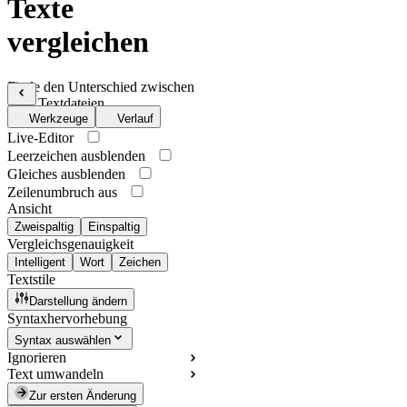
Texte
vergleichen
Finde den Unterschied zwischen
zwei Textdateien
Werkzeuge
Verlauf
Live-Editor
Leerzeichen ausblenden
Gleiches ausblenden
Zeilenumbruch aus
Ansicht
Zweispaltig
Einspaltig
Vergleichsgenauigkeit
Intelligent
Wort
Zeichen
Textstile
Darstellung ändern
Syntaxhervorhebung
Syntax auswählen
Ignorieren
Text umwandeln
Zur ersten Änderung