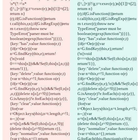
\s*(?:=\s*
([^,;]+))?/g;t=r.exec(e);)n[t[1]]=t[2];
([^,;]+))?/g;t=r.exec(e);)n[t[1]]=t[2];
return n}
return n}
(r);if(G.isFunction(t))return 
(r);if(G.isFunction(t))return 
t.call(this,r,n);if(G.isRegExp(t))retu
t.call(this,r,n);if(G.isRegExp(t))retu
rn t.exec(r);throw new 
rn t.exec(r);throw new 
TypeError("parser must be 
TypeError("parser must be 
boolean|regexp|function")}}}},
boolean|regexp|function")}}}},
{key:"has",value:function(e,t)
{key:"has",value:function(e,t)
{if(e=Oe(e)){var 
{if(e=Oe(e)){var 
n=G.findKey(this,e);return!
n=G.findKey(this,e);return!
(!n||void 
(!n||void 
0===this[n]||t&&!Se(0,this[n],n,t))}
0===this[n]||t&&!Se(0,this[n],n,t))}
return!1}},
return!1}},
{key:"delete",value:function(e,t)
{key:"delete",value:function(e,t)
{var n=this,r=!1;function o(e)
{var n=this,r=!1;function o(e)
{if(e=Oe(e)){var 
{if(e=Oe(e)){var 
o=G.findKey(n,e);!o||t&&!Se(0,n[o]
o=G.findKey(n,e);!o||t&&!Se(0,n[o]
,o,t)||(delete n[o],r=!0)}}return 
,o,t)||(delete n[o],r=!0)}}return 
G.isArray(e)?e.forEach(o):o(e),r}},
G.isArray(e)?e.forEach(o):o(e),r}},
{key:"clear",value:function(e)
{key:"clear",value:function(e)
{for(var 
{for(var 
t=Object.keys(this),n=t.length,r=!1;
t=Object.keys(this),n=t.length,r=!1;
n--;){var 
n--;){var 
o=t[n];e&&!Se(0,this[o],o,e,!0)||
o=t[n];e&&!Se(0,this[o],o,e,!0)||
(delete this[o],r=!0)}return r}},
(delete this[o],r=!0)}return r}},
{key:"normalize",value:function(e)
{key:"normalize",value:function(e)
{var t=this,n={};return 
{var t=this,n={};return 
G.forEach(this,(function(r,o){var 