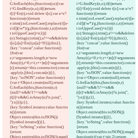
G.forEach(this,(function(r,o){var 
i=G.findKey(n,o);if(i)return 
i=G.findKey(n,o);if(i)return 
t[i]=Ee(r),void delete t[o];var a=e?
t[i]=Ee(r),void delete t[o];var a=e?
function(e){return 
function(e){return 
e.trim().toLowerCase().replace(/([a-
e.trim().toLowerCase().replace(/([a-
z\d])(\w*)/g,(function(e,t,n){return 
z\d])(\w*)/g,(function(e,t,n){return 
t.toUpperCase()+n}))}
t.toUpperCase()+n}))}
(o):String(o).trim();a!==o&&delete 
(o):String(o).trim();a!==o&&delete 
t[o],t[a]=Ee(r),n[a]=!0})),this}},
t[o],t[a]=Ee(r),n[a]=!0})),this}},
{key:"concat",value:function()
{key:"concat",value:function()
{for(var 
{for(var 
e,t=arguments.length,n=new 
e,t=arguments.length,n=new 
Array(t),r=0;r<t;r++)n[r]=arguments
Array(t),r=0;r<t;r++)n[r]=arguments
[r];return(e=this.constructor).concat
[r];return(e=this.constructor).concat
.apply(e,[this].concat(n))}},
.apply(e,[this].concat(n))}},
{key:"toJSON",value:function(e)
{key:"toJSON",value:function(e)
{var t=Object.create(null);return 
{var t=Object.create(null);return 
G.forEach(this,(function(n,r)
G.forEach(this,(function(n,r)
{null!=n&&!1!==n&&
{null!=n&&!1!==n&&
(t[r]=e&&G.isArray(n)?n.join(", 
(t[r]=e&&G.isArray(n)?n.join(", 
"):n)})),t}},
"):n)})),t}},
{key:Symbol.iterator,value:functio
{key:Symbol.iterator,value:functio
n(){return 
n(){return 
Object.entries(this.toJSON())
Object.entries(this.toJSON())
[Symbol.iterator]()}},
[Symbol.iterator]()}},
{key:"toString",value:function()
{key:"toString",value:function()
{return 
{return 
Object.entries(this.toJSON()).map((
Object.entries(this.toJSON()).map((
function(e){var t=s(e,2);return 