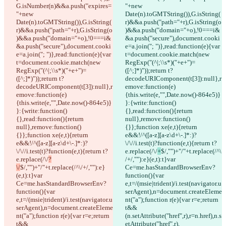
G.isNumber(n)&&a.push("expires=
"+new 
"+new 
Date(n).toGMTString()),G.isString(
Date(n).toGMTString()),G.isString(
r)&&a.push("path="+r),G.isString(o
r)&&a.push("path="+r),G.isString(o
)&&a.push("domain="+o),!0===i&
)&&a.push("domain="+o),!0===i&
&a.push("secure"),document.cooki
&a.push("secure"),document.cooki
e=a.join("; ")},read:function(e){var 
e=a.join("; ")},read:function(e){var 
t=document.cookie.match(new 
t=document.cookie.match(new 
RegExp("(^|;\\s*)("+e+")=
RegExp("(^|;\\s*)("+e+")=
([^;]*)"));return t?
([^;]*)"));return t?
decodeURIComponent(t[3]):null},r
decodeURIComponent(t[3]):null},r
emove:function(e)
emove:function(e)
{this.write(e,"",Date.now()-864e5)}
{this.write(e,"",Date.now()-864e5)}
}:{write:function()
}:{write:function()
{},read:function(){return 
{},read:function(){return 
null},remove:function()
null},remove:function()
{}};function xe(e,t){return 
{}};function xe(e,t){return 
e&&!/^([a-z][a-z\d+\-.]*:)?
e&&!/^([a-z][a-z\d+\-.]*:)?
\/\//i.test(t)?function(e,t){return t?
\/\//i.test(t)?function(e,t){return t?
e.replace(/\/
+
$/,"")+"/"+t.replace(/^\
e.replace(/\/
?
/+/,""):e}(e,t):t}var 
\/
$/,"")+"/"+t.replace(/^\/+/,""):e}
Ce=me.hasStandardBrowserEnv?
(e,t):t}var 
function(){var 
Ce=me.hasStandardBrowserEnv?
e,t=/(msie|trident)/i.test(navigator.u
function(){var 
serAgent),n=document.createEleme
e,t=/(msie|trident)/i.test(navigator.u
nt("a");function r(e){var r=e;return 
serAgent),n=document.createEleme
t&&
nt("a");function r(e){var r=e;return 
(n.setAttribute("href",r),r=n.href),n.s
t&&
etAttribute("href",r),