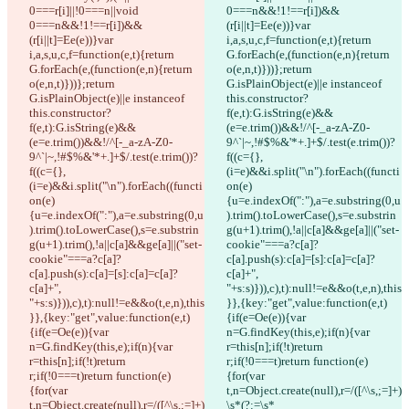
0===r[i]||!0===n||void 
0===n&&!1!==r[i])&&
0===n&&!1!==r[i])&&
(r[i||t]=Ee(e))}var 
(r[i||t]=Ee(e))}var 
i,a,s,u,c,f=function(e,t){return 
i,a,s,u,c,f=function(e,t){return 
G.forEach(e,(function(e,n){return 
G.forEach(e,(function(e,n){return 
o(e,n,t)}))};return 
o(e,n,t)}))};return 
G.isPlainObject(e)||e instanceof 
G.isPlainObject(e)||e instanceof 
this.constructor?
this.constructor?
f(e,t):G.isString(e)&&
f(e,t):G.isString(e)&&
(e=e.trim())&&!/^[-_a-zA-Z0-
(e=e.trim())&&!/^[-_a-zA-Z0-
9^`|~,!#$%&'*+.]+$/.test(e.trim())?
9^`|~,!#$%&'*+.]+$/.test(e.trim())?
f((c={},
f((c={},
(i=e)&&i.split("\n").forEach((functi
(i=e)&&i.split("\n").forEach((functi
on(e)
on(e)
{u=e.indexOf(":"),a=e.substring(0,u
{u=e.indexOf(":"),a=e.substring(0,u
).trim().toLowerCase(),s=e.substrin
).trim().toLowerCase(),s=e.substrin
g(u+1).trim(),!a||c[a]&&ge[a]||("set-
g(u+1).trim(),!a||c[a]&&ge[a]||("set-
cookie"===a?c[a]?
cookie"===a?c[a]?
c[a].push(s):c[a]=[s]:c[a]=c[a]?
c[a].push(s):c[a]=[s]:c[a]=c[a]?
c[a]+", 
c[a]+", 
"+s:s)})),c),t):null!=e&&o(t,e,n),this
"+s:s)})),c),t):null!=e&&o(t,e,n),this
}},{key:"get",value:function(e,t)
}},{key:"get",value:function(e,t)
{if(e=Oe(e)){var 
{if(e=Oe(e)){var 
n=G.findKey(this,e);if(n){var 
n=G.findKey(this,e);if(n){var 
r=this[n];if(!t)return 
r=this[n];if(!t)return 
r;if(!0===t)return function(e)
r;if(!0===t)return function(e)
{for(var 
{for(var 
t,n=Object.create(null),r=/([^\s,;=]+)
t,n=Object.create(null),r=/([^\s,;=]+)
\s*(?:=\s*