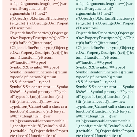
CLI
Nutzungsbedingungen
Datenschutzerklärung
API
iManage
English
Deutsch
Español
Français
हिन्दी
Italiano
日本語
Português
简体中文
繁體中文
한국어