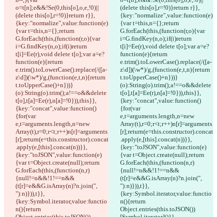
o=t[n];e&&!Se(0,this[o],o,e,!0)||
(delete this[o],r=!0)}return r}},
(delete this[o],r=!0)}return r}},
{key:"normalize",value:function(e)
{key:"normalize",value:function(e)
{var t=this,n={};return 
{var t=this,n={};return 
G.forEach(this,(function(r,o){var 
G.forEach(this,(function(r,o){var 
i=G.findKey(n,o);if(i)return 
i=G.findKey(n,o);if(i)return 
t[i]=Ee(r),void delete t[o];var a=e?
t[i]=Ee(r),void delete t[o];var a=e?
function(e){return 
function(e){return 
e.trim().toLowerCase().replace(/([a-
e.trim().toLowerCase().replace(/([a-
z\d])(\w*)/g,(function(e,t,n){return 
z\d])(\w*)/g,(function(e,t,n){return 
t.toUpperCase()+n}))}
t.toUpperCase()+n}))}
(o):String(o).trim();a!==o&&delete 
(o):String(o).trim();a!==o&&delete 
t[o],t[a]=Ee(r),n[a]=!0})),this}},
t[o],t[a]=Ee(r),n[a]=!0})),this}},
{key:"concat",value:function()
{key:"concat",value:function()
{for(var 
{for(var 
e,t=arguments.length,n=new 
e,t=arguments.length,n=new 
Array(t),r=0;r<t;r++)n[r]=arguments
Array(t),r=0;r<t;r++)n[r]=arguments
[r];return(e=this.constructor).concat
[r];return(e=this.constructor).concat
.apply(e,[this].concat(n))}},
.apply(e,[this].concat(n))}},
{key:"toJSON",value:function(e)
{key:"toJSON",value:function(e)
{var t=Object.create(null);return 
{var t=Object.create(null);return 
G.forEach(this,(function(n,r)
G.forEach(this,(function(n,r)
{null!=n&&!1!==n&&
{null!=n&&!1!==n&&
(t[r]=e&&G.isArray(n)?n.join(", 
(t[r]=e&&G.isArray(n)?n.join(", 
"):n)})),t}},
"):n)})),t}},
{key:Symbol.iterator,value:functio
{key:Symbol.iterator,value:functio
n(){return 
n(){return 
Object.entries(this.toJSON())
Object.entries(this.toJSON())
[Symbol.iterator]()}},