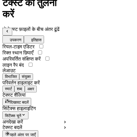
टेक्स्ट की तुलना
करें
दो टेक्स्ट फ़ाइलों के बीच अंतर ढूंढें
उपकरण
इतिहास
रियल-टाइम एडिटर
रिक्त स्थान छिपाएँ
अपरिवर्तित संक्षिप्त करें
लाइन रैप बंद
लेआउट
विभाजित
संयुक्त
परिवर्तन हाइलाइट करें
स्मार्ट
शब्द
अक्षर
टेक्स्ट शैलियां
दिखावट बदलें
सिंटैक्स हाइलाइटिंग
सिंटैक्स चुनें
अनदेखा करें
टेक्स्ट बदलें
पहले अंतर पर जाएँ