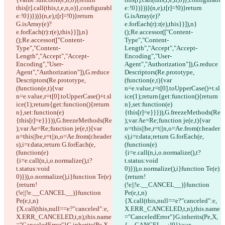
this[r].call(this,t,e,n,o)},configurabl
e:!0})}))}(n,e),t[r]=!0)}return 
e:!0})}))}(n,e),t[r]=!0)}return 
G.isArray(e)?
G.isArray(e)?
e.forEach(r):r(e),this}}]),n}
e.forEach(r):r(e),this}}]),n}
();Re.accessor(["Content-
();Re.accessor(["Content-
Type","Content-
Type","Content-
Length","Accept","Accept-
Length","Accept","Accept-
Encoding","User-
Encoding","User-
Agent","Authorization"]),G.reduce
Agent","Authorization"]),G.reduce
Descriptors(Re.prototype,
Descriptors(Re.prototype,
(function(e,t){var 
(function(e,t){var 
n=e.value,r=t[0].toUpperCase()+t.sl
n=e.value,r=t[0].toUpperCase()+t.sl
ice(1);return{get:function(){return 
ice(1);return{get:function(){return 
n},set:function(e)
n},set:function(e)
{this[r]=e}}})),G.freezeMethods(Re
{this[r]=e}}})),G.freezeMethods(Re
);var Ae=Re;function je(e,t){var 
);var Ae=Re;function je(e,t){var 
n=this||be,r=t||n,o=Ae.from(r.header
n=this||be,r=t||n,o=Ae.from(r.header
s),i=r.data;return G.forEach(e,
s),i=r.data;return G.forEach(e,
(function(e)
(function(e)
{i=e.call(n,i,o.normalize(),t?
{i=e.call(n,i,o.normalize(),t?
t.status:void 
t.status:void 
0)})),o.normalize(),i}function Te(e)
0)})),o.normalize(),i}function Te(e)
{return!
{return!
(!e||!e.__CANCEL__)}function 
(!e||!e.__CANCEL__)}function 
Pe(e,t,n)
Pe(e,t,n)
{X.call(this,null==e?"canceled":e,
{X.call(this,null==e?"canceled":e,
X.ERR_CANCELED,t,n),this.name
X.ERR_CANCELED,t,n),this.name
="CanceledError"}G.inherits(Pe,X,
="CanceledError"}G.inherits(Pe,X,
{__CANCEL__:!0});var 