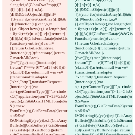
r.length:i,s?(G.hasOwnProp(r,i)?
[r[i],n]:r[i]=n,!a):
r[i]=[r[i],n]:r[i]=n,!a):
(r[i]&&G.isObject(r[i])||(r[i]=
(r[i]&&G.isObject(r[i])||(r[i]=
[]),t(e,n,r[i],o)&&G.isArray(r[i])&&
[]),t(e,n,r[i],o)&&G.isArray(r[i])&&
(r[i]=function(e){var t,n,r=
(r[i]=function(e){var t,n,r=
{},o=Object.keys(e),i=o.length;for(
{},o=Object.keys(e),i=o.length;for(
t=0;t<i;t++)r[n=o[t]]=e[n];return r}
t=0;t<i;t++)r[n=o[t]]=e[n];return r}
(r[i])),!a)}if(G.isFormData(e)&&G.is
(r[i])),!a)}if(G.isFormData(e)&&G.is
Function(e.entries)){var n=
Function(e.entries)){var n=
{};return G.forEachEntry(e,
{};return G.forEachEntry(e,
(function(e,r){t(function(e){return 
(function(e,r){t(function(e){return 
G.matchAll(/\w+|\
G.matchAll(/\w+|\
[(\w*)]/g,e).map((function(e)
[(\w*)]/g,e).map((function(e)
{return"[]"===e[0]?"":e[1]||e[0]}))}
{return"[]"===e[0]?"":e[1]||e[0]}))}
(e),r,n,0)})),n}return null}var ve=
(e),r,n,0)})),n}return null}var ve=
{transitional:fe,adapter:
{transitional:fe,adapter:
["xhr","http"],transformRequest:
["xhr","http"],transformRequest:
[function(e,t){var 
[function(e,t){var 
n,r=t.getContentType()||"",o=r.inde
n,r=t.getContentType()||"",o=r.inde
xOf("application/json")>-1,i=G.isO
xOf("application/json")>-1,i=G.isO
bject(e);if(i&&G.isHTMLForm(e)&
bject(e);if(i&&G.isHTMLForm(e)&
&(e=new 
&(e=new 
FormData(e)),G.isFormData(e))retur
FormData(e)),G.isFormData(e))retur
n o&&o?
n o&&o?
JSON.stringify(ye(e)):e;if(G.isArray
JSON.stringify(ye(e)):e;if(G.isArray
Buffer(e)||G.isBuffer(e)||G.isStream(
Buffer(e)||G.isBuffer(e)||G.isStream(
e)||G.isFile(e)||G.isBlob(e))return 
e)||G.isFile(e)||G.isBlob(e))return 
e;if(G.isArrayBufferView(e))return 
e;if(G.isArrayBufferView(e))return 
e.buffer;if(G.isURLSearchParams(e)