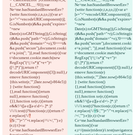
{__CANCEL__:!0});var 
Ne=me.hasStandardBrowserEnv?
Ne=me.hasStandardBrowserEnv?
{write:function(e,t,n,r,o,i){var a=
{write:function(e,t,n,r,o,i){var a=
[e+"="+encodeURIComponent(t)];
[e+"="+encodeURIComponent(t)];
G.isNumber(n)&&a.push("expires=
G.isNumber(n)&&a.push("expires=
"+new 
"+new 
Date(n).toGMTString()),G.isString(
Date(n).toGMTString()),G.isString(
r)&&a.push("path="+r),G.isString(o
r)&&a.push("path="+r),G.isString(o
)&&a.push("domain="+o),!0===i&
)&&a.push("domain="+o),!0===i&
&a.push("secure"),document.cooki
&a.push("secure"),document.cooki
e=a.join("; ")},read:function(e){var 
e=a.join("; ")},read:function(e){var 
t=document.cookie.match(new 
t=document.cookie.match(new 
RegExp("(^|;\\s*)("+e+")=
RegExp("(^|;\\s*)("+e+")=
([^;]*)"));return t?
([^;]*)"));return t?
decodeURIComponent(t[3]):null},r
decodeURIComponent(t[3]):null},r
emove:function(e)
emove:function(e)
{this.write(e,"",Date.now()-864e5)}
{this.write(e,"",Date.now()-864e5)}
}:{write:function()
}:{write:function()
{},read:function(){return 
{},read:function(){return 
null},remove:function()
null},remove:function()
{}};function xe(e,t){return 
{}};function xe(e,t){return 
e&&!/^([a-z][a-z\d+\-.]*:)?
e&&!/^([a-z][a-z\d+\-.]*:)?
\/\//i.test(t)?function(e,t){return t?
\/\//i.test(t)?function(e,t){return t?
e.replace(/\/
+
$/,"")+"/"+t.replace(/^\
e.replace(/\/
?
/+/,""):e}(e,t):t}var 
\/
$/,"")+"/"+t.replace(/^\/+/,""):e}
Ce=me.hasStandardBrowserEnv?
(e,t):t}var 
function(){var 
Ce=me.hasStandardBrowserEnv?
e,t=/(msie|trident)/i.test(navigator.u
function(){var 
serAgent),n=document.createEleme