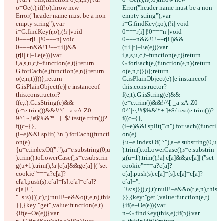
o=Oe(t);if(!o)throw new 
Error("header name must be a non-
Error("header name must be a non-
empty string");var 
empty string");var 
i=G.findKey(r,o);(!i||void 
i=G.findKey(r,o);(!i||void 
0===r[i]||!0===n||void 
0===r[i]||!0===n||void 
0===n&&!1!==r[i])&&
0===n&&!1!==r[i])&&
(r[i||t]=Ee(e))}var 
(r[i||t]=Ee(e))}var 
i,a,s,u,c,f=function(e,t){return 
i,a,s,u,c,f=function(e,t){return 
G.forEach(e,(function(e,n){return 
G.forEach(e,(function(e,n){return 
o(e,n,t)}))};return 
o(e,n,t)}))};return 
G.isPlainObject(e)||e instanceof 
G.isPlainObject(e)||e instanceof 
this.constructor?
this.constructor?
f(e,t):G.isString(e)&&
f(e,t):G.isString(e)&&
(e=e.trim())&&!/^[-_a-zA-Z0-
(e=e.trim())&&!/^[-_a-zA-Z0-
9^`|~,!#$%&'*+.]+$/.test(e.trim())?
9^`|~,!#$%&'*+.]+$/.test(e.trim())?
f((c={},
f((c={},
(i=e)&&i.split("\n").forEach((functi
(i=e)&&i.split("\n").forEach((functi
on(e)
on(e)
{u=e.indexOf(":"),a=e.substring(0,u
{u=e.indexOf(":"),a=e.substring(0,u
).trim().toLowerCase(),s=e.substrin
).trim().toLowerCase(),s=e.substrin
g(u+1).trim(),!a||c[a]&&ge[a]||("set-
g(u+1).trim(),!a||c[a]&&ge[a]||("set-
cookie"===a?c[a]?
cookie"===a?c[a]?
c[a].push(s):c[a]=[s]:c[a]=c[a]?
c[a].push(s):c[a]=[s]:c[a]=c[a]?
c[a]+", 
c[a]+", 
"+s:s)})),c),t):null!=e&&o(t,e,n),this
"+s:s)})),c),t):null!=e&&o(t,e,n),this
}},{key:"get",value:function(e,t)
}},{key:"get",value:function(e,t)
{if(e=Oe(e)){var 
{if(e=Oe(e)){var 
n=G.findKey(this,e);if(n){var 
n=G.findKey(this,e);if(n){var 
r=this[n];if(!t)return 