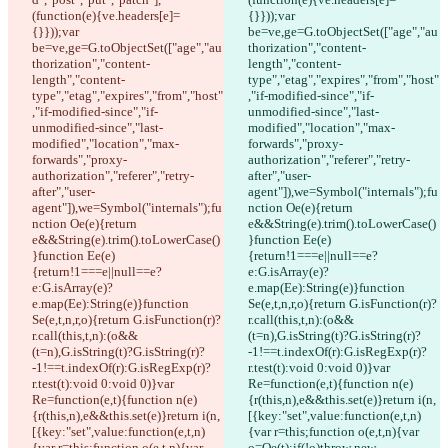
(function(e){ve.headers[e]=
{}}));var 
{}}));var 
be=ve,ge=G.toObjectSet(["age","au
be=ve,ge=G.toObjectSet(["age","au
thorization","content-
thorization","content-
length","content-
length","content-
type","etag","expires","from","host"
type","etag","expires","from","host"
,"if-modified-since","if-
,"if-modified-since","if-
unmodified-since","last-
unmodified-since","last-
modified","location","max-
modified","location","max-
forwards","proxy-
forwards","proxy-
authorization","referer","retry-
authorization","referer","retry-
after","user-
after","user-
agent"]),we=Symbol("internals");fu
agent"]),we=Symbol("internals");fu
nction Oe(e){return 
nction Oe(e){return 
e&&String(e).trim().toLowerCase()
e&&String(e).trim().toLowerCase()
}function Ee(e)
}function Ee(e)
{return!1===e||null==e?
{return!1===e||null==e?
e:G.isArray(e)?
e:G.isArray(e)?
e.map(Ee):String(e)}function 
e.map(Ee):String(e)}function 
Se(e,t,n,r,o){return G.isFunction(r)?
Se(e,t,n,r,o){return G.isFunction(r)?
r.call(this,t,n):(o&&
r.call(this,t,n):(o&&
(t=n),G.isString(t)?G.isString(r)?
(t=n),G.isString(t)?G.isString(r)?
-1!==t.indexOf(r):G.isRegExp(r)?
-1!==t.indexOf(r):G.isRegExp(r)?
r.test(t):void 0:void 0)}var 
r.test(t):void 0:void 0)}var 
Re=function(e,t){function n(e)
Re=function(e,t){function n(e)
{r(this,n),e&&this.set(e)}return i(n,
{r(this,n),e&&this.set(e)}return i(n,
[{key:"set",value:function(e,t,n)
[{key:"set",value:function(e,t,n)
{var r=this;function o(e,t,n){var 
{var r=this;function o(e,t,n){var 
o=Oe(t);if(!o)throw new 