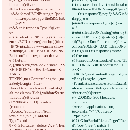
[function(e){var 
t=this.transitional||ve.transitional,n
t=this.transitional||ve.transitional,n
=t&&t.forcedJSONParsing,r="json"
=t&&t.forcedJSONParsing,r="json"
===this.responseType;if(e&&G.isSt
===this.responseType;if(e&&G.isSt
ring(e)&&
ring(e)&&
(n&&!this.responseType||r)){var 
(n&&!this.responseType||r)){var 
o=!
o=!
(t&&t.silentJSONParsing)&&r;try{r
(t&&t.silentJSONParsing)&&r;try{r
eturn JSON.parse(e)}catch(e){if(o)
eturn JSON.parse(e)}catch(e){if(o)
{if("SyntaxError"===e.name)throw 
{if("SyntaxError"===e.name)throw 
X.from(e,X.ERR_BAD_RESPONS
X.from(e,X.ERR_BAD_RESPONS
E,this,null,this.response);throw 
E,this,null,this.response);throw 
e}}}return 
e}}}return 
e}],timeout:0,xsrfCookieName:"XS
e}],timeout:0,xsrfCookieName:"XS
RF-TOKEN",xsrfHeaderName:"X-
RF-TOKEN",xsrfHeaderName:"X-
XSRF-
XSRF-
TOKEN",maxContentLength:-1,ma
TOKEN",maxContentLength:-1,ma
xBodyLength:-1,env:
xBodyLength:-1,env:
{FormData:me.classes.FormData,Bl
{FormData:me.classes.FormData,Bl
ob:me.classes.Blob},validateStatus
ob:me.classes.Blob},validateStatus
:function(e){return 
:function(e){return 
e>=200&&e<300},headers:
e>=200&&e<300},headers:
{common:
{common:
{Accept:"application/json, 
{Accept:"application/json, 
text/plain, */*","Content-
text/plain, */*","Content-
Type":void 
Type":void 
0}}};G.forEach(["delete","get","hea
0}}};G.forEach(["delete","get","hea
d","post","put","patch"],
d","post","put","patch"],
(function(e){ve.headers[e]=