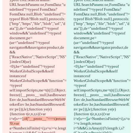
;if("__proto__"===i)return
,
a=Number.isFinite(+i),s=o
!0;var 
>=e.length;return 
a=Number.isFinite(+i),s=o>=e.lengt
i=!i&&G.isArray(r)?r.length:i,s?
h;return i=!i&&G.isArray(r)?
(G.hasOwnProp(r,i)?r[i]=