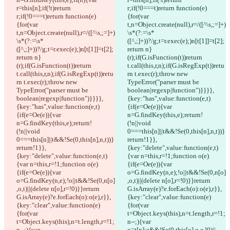
r=this[n];if(!t)return 
r;if(!0===t)return function(e)
r;if(!0===t)return function(e)
{for(var 
{for(var 
t,n=Object.create(null),r=/([^\s,;=]+)
t,n=Object.create(null),r=/([^\s,;=]+)
\s*(?:=\s*
\s*(?:=\s*
([^,;]+))?/g;t=r.exec(e);)n[t[1]]=t[2];
([^,;]+))?/g;t=r.exec(e);)n[t[1]]=t[2];
return n}
return n}
(r);if(G.isFunction(t))return 
(r);if(G.isFunction(t))return 
t.call(this,r,n);if(G.isRegExp(t))retu
t.call(this,r,n);if(G.isRegExp(t))retu
rn t.exec(r);throw new 
rn t.exec(r);throw new 
TypeError("parser must be 
TypeError("parser must be 
boolean|regexp|function")}}}},
boolean|regexp|function")}}}},
{key:"has",value:function(e,t)
{key:"has",value:function(e,t)
{if(e=Oe(e)){var 
{if(e=Oe(e)){var 
n=G.findKey(this,e);return!
n=G.findKey(this,e);return!
(!n||void 
(!n||void 
0===this[n]||t&&!Se(0,this[n],n,t))}
0===this[n]||t&&!Se(0,this[n],n,t))}
return!1}},
return!1}},
{key:"delete",value:function(e,t)
{key:"delete",value:function(e,t)
{var n=this,r=!1;function o(e)
{var n=this,r=!1;function o(e)
{if(e=Oe(e)){var 
{if(e=Oe(e)){var 
o=G.findKey(n,e);!o||t&&!Se(0,n[o]
o=G.findKey(n,e);!o||t&&!Se(0,n[o]
,o,t)||(delete n[o],r=!0)}}return 
,o,t)||(delete n[o],r=!0)}}return 
G.isArray(e)?e.forEach(o):o(e),r}},
G.isArray(e)?e.forEach(o):o(e),r}},
{key:"clear",value:function(e)
{key:"clear",value:function(e)
{for(var 
{for(var 
t=Object.keys(this),n=t.length,r=!1;
t=Object.keys(this),n=t.length,r=!1;
n--;){var 
n--;){var 
o=t[n];e&&!Se(0,this[o],o,e,!0)||