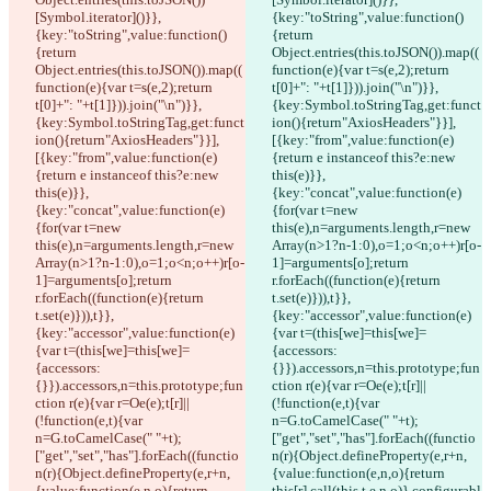
[Symbol.iterator]()}},
{key:"toString",value:function()
{key:"toString",value:function()
{return 
{return 
Object.entries(this.toJSON()).map((
Object.entries(this.toJSON()).map((
function(e){var t=s(e,2);return 
function(e){var t=s(e,2);return 
t[0]+": "+t[1]})).join("\n")}},
t[0]+": "+t[1]})).join("\n")}},
{key:Symbol.toStringTag,get:funct
{key:Symbol.toStringTag,get:funct
ion(){return"AxiosHeaders"}}],
ion(){return"AxiosHeaders"}}],
[{key:"from",value:function(e)
[{key:"from",value:function(e)
{return e instanceof this?e:new 
{return e instanceof this?e:new 
this(e)}},
this(e)}},
{key:"concat",value:function(e)
{key:"concat",value:function(e)
{for(var t=new 
{for(var t=new 
this(e),n=arguments.length,r=new 
this(e),n=arguments.length,r=new 
Array(n>1?n-1:0),o=1;o<n;o++)r[o-
Array(n>1?n-1:0),o=1;o<n;o++)r[o-
1]=arguments[o];return 
1]=arguments[o];return 
r.forEach((function(e){return 
r.forEach((function(e){return 
t.set(e)})),t}},
t.set(e)})),t}},
{key:"accessor",value:function(e)
{key:"accessor",value:function(e)
{var t=(this[we]=this[we]=
{var t=(this[we]=this[we]=
{accessors:
{accessors:
{}}).accessors,n=this.prototype;fun
{}}).accessors,n=this.prototype;fun
ction r(e){var r=Oe(e);t[r]||
ction r(e){var r=Oe(e);t[r]||
(!function(e,t){var 
(!function(e,t){var 
n=G.toCamelCase(" "+t);
n=G.toCamelCase(" "+t);
["get","set","has"].forEach((functio
["get","set","has"].forEach((functio
n(r){Object.defineProperty(e,r+n,
n(r){Object.defineProperty(e,r+n,
{value:function(e,n,o){return 
{value:function(e,n,o){return 
this[r].call(this,t,e,n,o)},configurabl