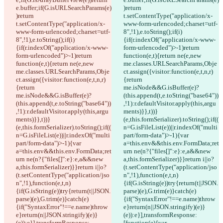
e.buffer;if(G.isURLSearchParams(e)
)return 
)return 
t.setContentType("application/x-
t.setContentType("application/x-
www-form-urlencoded;charset=utf-
www-form-urlencoded;charset=utf-
8",!1),e.toString();if(i)
8",!1),e.toString();if(i)
{if(r.indexOf("application/x-www-
{if(r.indexOf("application/x-www-
form-urlencoded")>-1)return 
form-urlencoded")>-1)return 
function(e,t){return ne(e,new 
function(e,t){return ne(e,new 
me.classes.URLSearchParams,Obje
me.classes.URLSearchParams,Obje
ct.assign({visitor:function(e,t,n,r)
ct.assign({visitor:function(e,t,n,r)
{return 
{return 
me.isNode&&G.isBuffer(e)?
me.isNode&&G.isBuffer(e)?
(this.append(t,e.toString("base64"))
(this.append(t,e.toString("base64"))
,!1):r.defaultVisitor.apply(this,argu
,!1):r.defaultVisitor.apply(this,argu
ments)}},t))}
ments)}},t))}
(e,this.formSerializer).toString();if((
(e,this.formSerializer).toString();if((
n=G.isFileList(e))||r.indexOf("multi
n=G.isFileList(e))||r.indexOf("multi
part/form-data")>-1){var 
part/form-data")>-1){var 
a=this.env&&this.env.FormData;ret
a=this.env&&this.env.FormData;ret
urn ne(n?{"files[]":e}:e,a&&new 
urn ne(n?{"files[]":e}:e,a&&new 
a,this.formSerializer)}}return i||o?
a,this.formSerializer)}}return i||o?
(t.setContentType("application/jso
(t.setContentType("application/jso
n",!1),function(e,t,n)
n",!1),function(e,t,n)
{if(G.isString(e))try{return(t||JSON.
{if(G.isString(e))try{return(t||JSON.
parse)(e),G.trim(e)}catch(e)
parse)(e),G.trim(e)}catch(e)
{if("SyntaxError"!==e.name)throw 
{if("SyntaxError"!==e.name)throw 
e}return(n||JSON.stringify)(e)}
e}return(n||JSON.stringify)(e)}
(e)):e}],transformResponse:
(e)):e}],transformResponse:
[function(e){var 