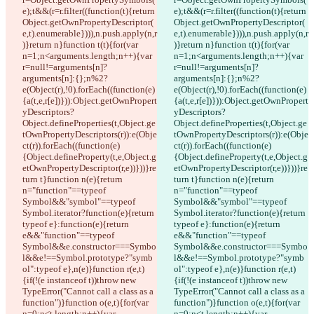
© 2026 Checker Software Inc.
संपर्क करें
CLI
शर्तें
गोपनीयता नीति
API
iManage
English
Deutsch
Español
Français
हिन्दी
Italiano
日本語
Português
简体中文
繁體中文
한국어