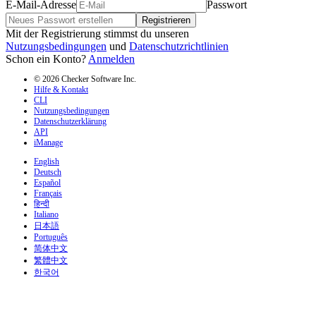
E-Mail-Adresse
Passwort
Registrieren
Mit der Registrierung stimmst du unseren
Nutzungsbedingungen
und
Datenschutzrichtlinien
Schon ein Konto?
Anmelden
© 2026 Checker Software Inc.
Hilfe & Kontakt
CLI
Nutzungsbedingungen
Datenschutzerklärung
API
iManage
English
Deutsch
Español
Français
हिन्दी
Italiano
日本語
Português
简体中文
繁體中文
한국어