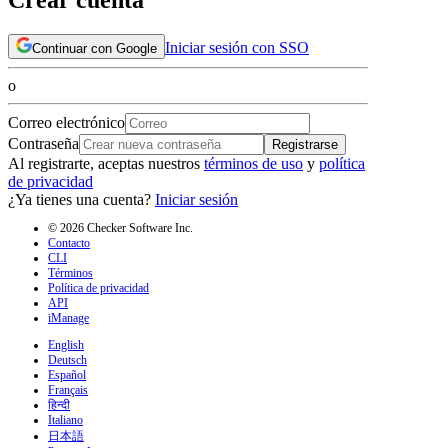
Iniciar sesión con SSO
Continuar con Google
o
Correo electrónico
Contraseña
Registrarse
Al registrarte, aceptas nuestros
términos de uso
y
política
de privacidad
¿Ya tienes una cuenta?
Iniciar sesión
© 2026 Checker Software Inc.
Contacto
CLI
Términos
Política de privacidad
API
iManage
English
Deutsch
Español
Français
हिन्दी
Italiano
日本語