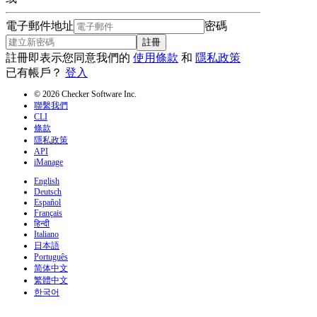
電子郵件地址
密碼
註冊
註冊即表示您同意我們的
使用條款
和
隱私政策
已有帳戶？
登入
© 2026 Checker Software Inc.
聯繫我們
CLI
條款
隱私政策
API
iManage
English
Deutsch
Español
Français
हिन्दी
Italiano
日本語
Português
简体中文
繁體中文
한국어