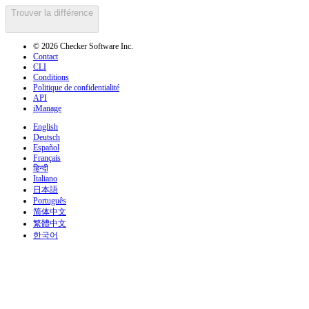
Trouver la différence
© 2026 Checker Software Inc.
Contact
CLI
Conditions
Politique de confidentialité
API
iManage
English
Deutsch
Español
Français
हिन्दी
Italiano
日本語
Português
简体中文
繁體中文
한국어