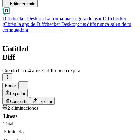
Editar entrada
Diffchecker Desktop
La forma más segura de usar Diffchecker.
¡Obtén la app de Diffchecker Desktop: tus diffs nunca salen de tu
computadora!
Obtener Desktop
Untitled
Diff
Creado
hace 4 años
El diff nunca expira
Borrar
Exportar
Compartir
Explicar
2 eliminaciones
Líneas
Total
Eliminado