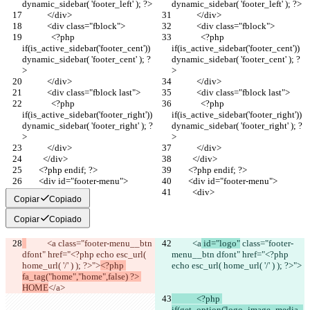
dynamic_sidebar( 'footer_left' ); ?>
dynamic_sidebar( 'footer_left' ); ?>
            </div>
            </div>
            <div class="fblock">
            <div class="fblock">
              <?php 
              <?php 
if(is_active_sidebar('footer_cent')) 
if(is_active_sidebar('footer_cent')) 
dynamic_sidebar( 'footer_cent' ); ?
dynamic_sidebar( 'footer_cent' ); ?
>
>
            </div>
            </div>
            <div class="fblock last">
            <div class="fblock last">
              <?php 
              <?php 
if(is_active_sidebar('footer_right')) 
if(is_active_sidebar('footer_right')) 
dynamic_sidebar( 'footer_right' ); ?
dynamic_sidebar( 'footer_right' ); ?
>
>
            </div>
            </div>
          </div>
          </div>
        <?php endif; ?>
        <?php endif; ?>
        <div id="footer-menu">
        <div id="footer-menu">
          <div>
          <div>
Copiar
Copiado
Copiar
Copiado
          <a
 class="footer-menu__btn 
          <a
 id="logo"
 class="footer-
dfont" href="<?php echo esc_url( 
menu__btn dfont" href="<?php 
home_url( '/' ) ); ?>">
<?php 
echo esc_url( home_url( '/' ) ); ?>">
fa_tag("home","home",false) ?> 
HOME
</a>
            <?php 
if(get_option('logo_image_media_