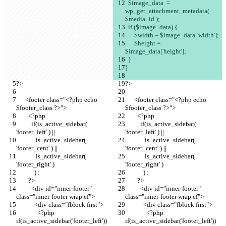
  $image_data  = 
wp_get_attachment_metadata( 
$media_id );
  if ($image_data) {
      $width = $image_data['width'];
      $height = 
$image_data['height'];
  }
}
?>
?>
      <footer class="<?php echo 
      <footer class="<?php echo 
$footer_class ?>">
$footer_class ?>">
        <?php
        <?php
          if(is_active_sidebar( 
          if(is_active_sidebar( 
'footer_left' ) ||
'footer_left' ) ||
             is_active_sidebar( 
             is_active_sidebar( 
'footer_cent' ) ||
'footer_cent' ) ||
             is_active_sidebar( 
             is_active_sidebar( 
'footer_right' )
'footer_right' )
            ) :
            ) :
        ?>
        ?>
          <div id="inner-footer" 
          <div id="inner-footer" 
class="inner-footer wrap cf">
class="inner-footer wrap cf">
            <div class="fblock first">
            <div class="fblock first">
              <?php 
              <?php 
if(is_active_sidebar('footer_left')) 
if(is_active_sidebar('footer_left')) 