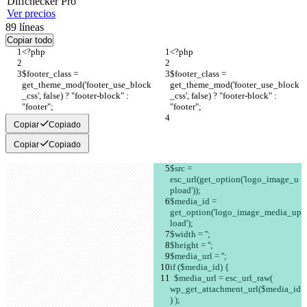
Diff
checker
Pro
Ver precios
89
líneas
Copiar todo
<?php
<?php
$footer_class = 
$footer_class = 
get_theme_mod('footer_use_block
get_theme_mod('footer_use_block
_css', false) ? "footer-block" : 
_css', false) ? "footer-block" : 
"footer";
"footer";
Copiar
Copiado
Copiar
Copiado
$src = 
esc_url(get_option('logo_image_u
pload'));
$media_id = 
get_option('logo_image_media_up
load');
$width = '';
$height = '';
$media_url = '';
if ($media_id) {
  $media_url = esc_url_raw( 
wp_get_attachment_url($media_id
) );