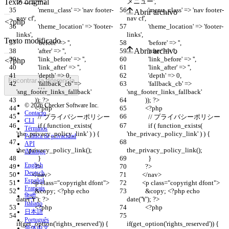
Texto original
メニュー',
メニュー',
              'menu_class' => 'nav footer-
              'menu_class' => 'nav footer-
Abrir archivo
nav cf',
nav cf',
              'theme_location' => 'footer-
              'theme_location' => 'footer-
links',
links',
Texto modificado
              'before' => '',
              'before' => '',
Abrir archivo
              'after' => '',
              'after' => '',
              'link_before' => '',
              'link_before' => '',
              'link_after' => '',
              'link_after' => '',
              'depth' => 0,
              'depth' => 0,
Encontrar la diferencia
              'fallback_cb' => 
              'fallback_cb' => 
'sng_footer_links_fallback'
'sng_footer_links_fallback'
            )); ?>
            )); ?>
© 2026 Checker Software Inc.
            <?php
            <?php
Contacto
              // プライバシーポリシー
              // プライバシーポリシー
CLI
              if ( function_exists( 
              if ( function_exists( 
Términos
'the_privacy_policy_link' ) ) {
'the_privacy_policy_link' ) ) {
Política de privacidad
API
the_privacy_policy_link();
the_privacy_policy_link();
iManage
              }
              }
English
            ?>
            ?>
Deutsch
          </nav>
          </nav>
Español
          <p class="copyright dfont">
          <p class="copyright dfont">
Français
            &copy; <?php echo 
            &copy; <?php echo 
हिन्दी
date('Y'); ?>
date('Y'); ?>
Italiano
            <?php
            <?php
日本語
Português
if(get_option('rights_reserved')) {
if(get_option('rights_reserved')) {
简体中文