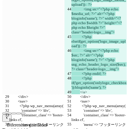
upload')) : ?>
              <img src="<?php echo 
$media_url; ?>" alt="<?php 
bloginfo('name'); ?>" width="<?
php echo $width ?>" height="<?
php echo $height ?>" 
class="header-logo__img">
            <?php 
elseif(get_option('logo_image_upl
oad')) : ?>
              <img src="<?php echo 
$src; ?>" alt="<?php 
bloginfo('name'); ?>" <?php 
sng_echo_header_logo_size($src); 
?> class="header-logo__img">
            <?php endif; ?>
            <?php 
if(!get_option('onlylogo_checkbox
')) bloginfo('name'); ?>
</a>
          </div>
          </div>
          <nav>
          <nav>
            <?php wp_nav_menu(array(
            <?php wp_nav_menu(array(
              'container' => 'div',
              'container' => 'div',
              'container_class' => 'footer-
              'container_class' => 'footer-
links cf',
links cf',
Diferencias guardadas
              'menu' => 'フッターリンク
              'menu' => 'フッターリンク