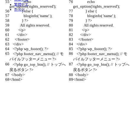
                echo 
                echo 
繁體中文
get_option('rights_reserved');
get_option('rights_reserved');
한국어
              } else {
              } else {
                bloginfo( 'name' );
                bloginfo( 'name' );
              } ?>
              } ?>
            All rights reserved.
            All rights reserved.
          </p>
          </p>
        </div>
        </div>
      </footer>
      </footer>
    </div>
    </div>
    <?php wp_footer(); ?>
    <?php wp_footer(); ?>
    <?php footer_nav_menu(); // モ
    <?php footer_nav_menu(); // モ
バイルフッターメニュー ?>
バイルフッターメニュー ?>
    <?php go_top_btn(); // トップへ
    <?php go_top_btn(); // トップへ
戻るボタン ?>
戻るボタン ?>
  </body>
  </body>
</html>
</html>