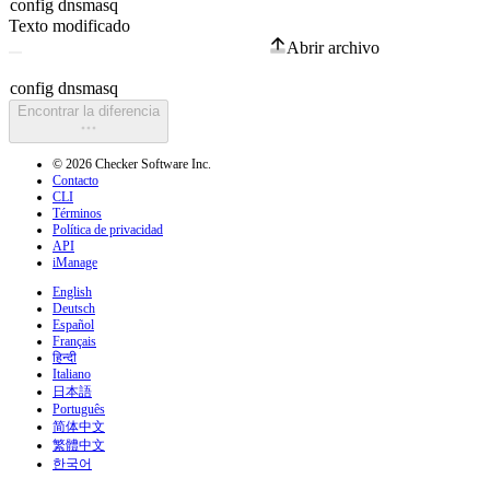
Texto modificado
Abrir archivo
Encontrar la diferencia
© 2026 Checker Software Inc.
Contacto
CLI
Términos
Política de privacidad
API
iManage
English
Deutsch
Español
Français
हिन्दी
Italiano
日本語
Português
简体中文
繁體中文
한국어