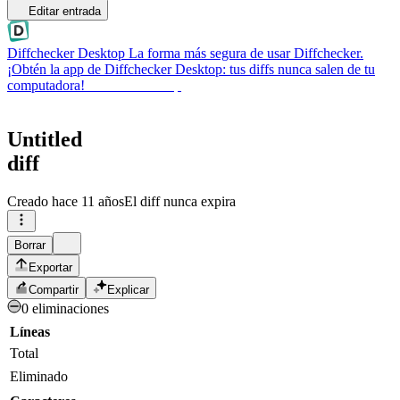
Editar entrada
Diffchecker Desktop
La forma más segura de usar Diffchecker.
¡Obtén la app de Diffchecker Desktop: tus diffs nunca salen de tu
computadora!
Obtener Desktop
Untitled
diff
Creado
hace 11 años
El diff nunca expira
Borrar
Exportar
Compartir
Explicar
0 eliminaciones
Líneas
Total
Eliminado