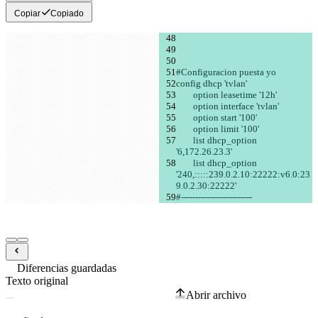
Copiar
Copiado
#Configuracion puesta yo
config dhcp 'tvlan'
	option leasetime '12h'
	option interface 'tvlan'
	option start '100'
	option limit '100'
	list dhcp_option 
'6,172.26.23.3'
	list dhcp_option 
'240,:::::239.0.2.10:22222:v6.0:23
9.0.2.30:22222'
#-------------------------
Diferencias guardadas
Texto original
Abrir archivo