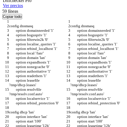
Diff
checker
Pro
Ver precios
59
líneas
Copiar todo
config dnsmasq
config dnsmasq
	option domainneeded '1'
	option domainneeded '1'
	option boguspriv '1'
	option boguspriv '1'
	option filterwin2k '0'
	option filterwin2k '0'
	option localise_queries '1'
	option localise_queries '1'
	option rebind_localhost '1'
	option rebind_localhost '1'
	option local '/lan/'
	option local '/lan/'
	option domain 'lan'
	option domain 'lan'
	option expandhosts '1'
	option expandhosts '1'
	option nonegcache '0'
	option nonegcache '0'
	option authoritative '1'
	option authoritative '1'
	option readethers '1'
	option readethers '1'
	option leasefile 
	option leasefile 
'/tmp/dhcp.leases'
'/tmp/dhcp.leases'
	option resolvfile 
	option resolvfile 
'/tmp/resolv.conf.auto'
'/tmp/resolv.conf.auto'
	option localservice '1'
	option localservice '1'
	option rebind_protection '0'
	option rebind_protection '0'
config dhcp 'lan'
config dhcp 'lan'
	option interface 'lan'
	option interface 'lan'
	option start '100'
	option start '100'
	option leasetime '12h'
	option leasetime '12h'